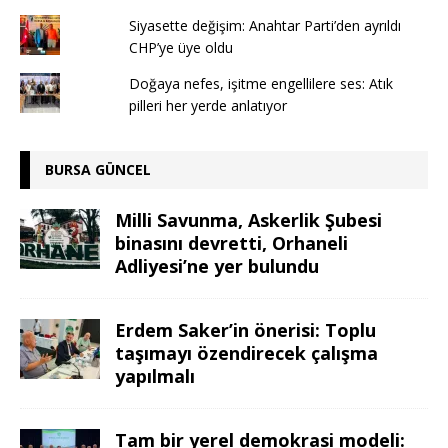
Siyasette değişim: Anahtar Parti’den ayrıldı
CHP’ye üye oldu
Doğaya nefes, işitme engellilere ses: Atık
pilleri her yerde anlatıyor
BURSA GÜNCEL
Milli Savunma, Askerlik Şubesi
binasını devretti, Orhaneli
Adliyesi’ne yer bulundu
Erdem Saker’in önerisi: Toplu
taşımayı özendirecek çalışma
yapılmalı
Tam bir yerel demokrasi modeli: