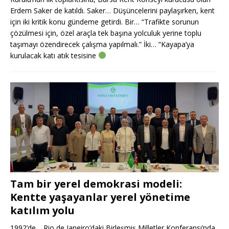
Erdem Saker de katıldı. Saker… Düşüncelerini paylaşırken, kent
için iki kritik konu gündeme getirdi. Bir… “Trafikte sorunun
çözülmesi için, özel araçla tek başına yolculuk yerine toplu
taşımayı özendirecek çalışma yapılmalı.” İki… “Kayapa’ya
kurulacak katı atık tesisine
Tam bir yerel demokrasi modeli:
Kentte yaşayanlar yerel yönetime
katılım yolu
1992’de… Rio de Janeiro’daki Birleşmiş Milletler Konferansı’nda