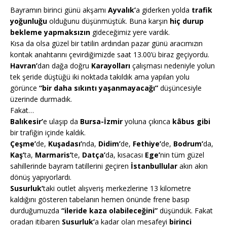
Bayramın birinci günü akşamı
Ayvalık’
a giderken yolda
trafik
yoğunluğu
olduğunu düşünmüştük. Buna karşın
hiç durup
bekleme yapmaksızın
gideceğimiz yere vardık.
Kısa da olsa güzel bir tatilin ardından pazar günü aracımızın
kontak anahtarını çevirdiğimizde saat 13.00’ü biraz geçiyordu.
Havran’
dan dağa doğru
Karayolları
çalışması nedeniyle yolun
tek şeride düştüğü iki noktada takıldık ama yapılan yolu
görünce
“bir daha sıkıntı yaşanmayacağı”
düşüncesiyle
üzerinde durmadık.
Fakat…
Balıkesir’
e ulaşıp da
Bursa-İzmir
yoluna çıkınca
kâbus gibi
bir trafiğin içinde kaldık.
Çeşme’
de,
Kuşadası’
nda,
Didim’
de,
Fethiye’
de,
Bodrum’
da,
Kaş’
ta,
Marmaris’
te,
Datça’
da, kısacası
Ege’
nin tüm güzel
sahillerinde bayram tatillerini geçiren
İstanbullular
akın akın
dönüş yapıyorlardı.
Susurluk’
taki outlet alışveriş merkezlerine 13 kilometre
kaldığını gösteren tabelanın hemen önünde frene basıp
durduğumuzda
“ileride kaza olabileceğini”
düşündük. Fakat
oradan itibaren
Susurluk’
a kadar olan mesafeyi
birinci