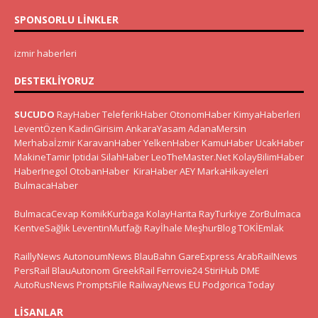
SPONSORLU LINKLER
izmir haberleri
DESTEKLIYORUZ
SUCUDO
RayHaber
TeleferikHaber
OtonomHaber
KimyaHaberleri
LeventÖzen
KadinGirisim
AnkaraYasam
AdanaMersin
Merhabaİzmir
KaravanHaber
YelkenHaber
KamuHaber
UcakHaber
MakineTamir
Iptidai
SilahHaber
LeoTheMaster.Net
KolayBilimHaber
HaberInegol
OtobanHaber
KiraHaber
AEY
MarkaHikayeleri
BulmacaHaber
BulmacaCevap
KomikKurbaga
KolayHarita
RayTurkiye
ZorBulmaca
KentveSağlık
LeventinMutfağı
Rayİhale
MeşhurBlog
TOKİEmlak
RaillyNews
AutonoumNews
BlauBahn
GareExpress
ArabRailNews
PersRail
BlauAutonom
GreekRail
Ferrovie24
StiriHub
DME
AutoRusNews
PromptsFile
RailwayNews EU
Podgorica Today
LISANLAR