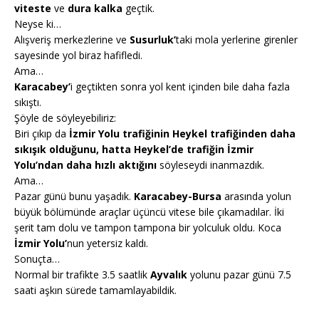
viteste
ve
dura kalka
geçtik.
Neyse ki…
Alışveriş merkezlerine ve
Susurluk’
taki mola yerlerine girenler
sayesinde yol biraz hafifledi.
Ama…
Karacabey’
i geçtikten sonra yol kent içinden bile daha fazla
sıkıştı.
Şöyle de söyleyebiliriz:
Biri çıkıp da
İzmir Yolu trafiğinin Heykel trafiğinden daha
sıkışık olduğunu, hatta Heykel’de trafiğin İzmir
Yolu’ndan daha hızlı aktığını
söyleseydi inanmazdık.
Ama…
Pazar günü bunu yaşadık.
Karacabey-Bursa
arasında yolun
büyük bölümünde araçlar üçüncü vitese bile çıkamadılar. İki
şerit tam dolu ve tampon tampona bir yolculuk oldu. Koca
İzmir Yolu’
nun yetersiz kaldı.
Sonuçta…
Normal bir trafikte 3.5 saatlik
Ayvalık
yolunu pazar günü 7.5
saati aşkın sürede tamamlayabildik.