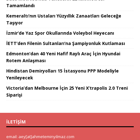
Tamamlandı
Kemeraltı’nın Ustaları Yüzyıllık Zanaatları Geleceğe
Taşıyor
İzmir’de Yaz Spor Okullarında Voleybol Heyecanı
İETT’den Filenin Sultanları’na Şampiyonluk Kutlaması
Edmonton’dan 40 Yeni Hafif Raylı Araç İçin Hyundai
Rotem Anlaşması
Hindistan Demiryolları 15 İstasyonu PPP Modeliyle
Yenileyecek
Victoria’dan Melbourne İçin 25 Yeni X’trapolis 2.0 Treni
Siparişi
İLETIŞIM
email: aey[at]ahmeteminyilmaz.com