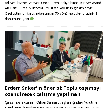
Adliyesi hizmet veriyor. Önce… Yeni adliye binası için yer arandı.
AK Parti Bursa Milletvekili Mustafa Yavuz’un girişimleriyle
Özelleştirme İdaresi’nden alınan 70 dönüme yakın arazinin 8
dönümüne yeni
Erdem Saker’in önerisi: Toplu taşımayı
özendirecek çalışma yapılmalı
Çarşamba akşamı… Orhan Samast başkanlığındaki Yürütme
Kurulu’nun ilk toplantısına, Bursa Kent Konseyi kurucusu olan