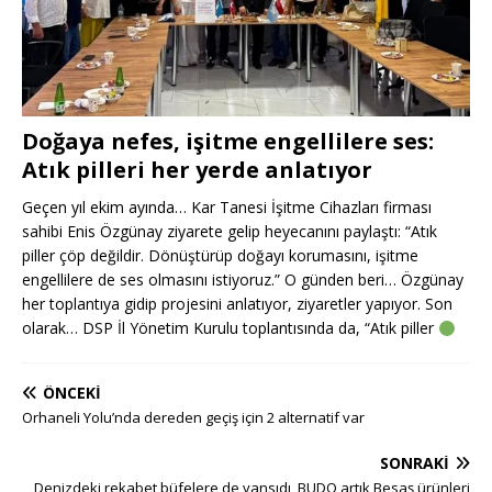
Doğaya nefes, işitme engellilere ses:
Atık pilleri her yerde anlatıyor
Geçen yıl ekim ayında… Kar Tanesi İşitme Cihazları firması
sahibi Enis Özgünay ziyarete gelip heyecanını paylaştı: “Atık
piller çöp değildir. Dönüştürüp doğayı korumasını, işitme
engellilere de ses olmasını istiyoruz.” O günden beri… Özgünay
her toplantıya gidip projesini anlatıyor, ziyaretler yapıyor. Son
olarak… DSP İl Yönetim Kurulu toplantısında da, “Atık piller
ÖNCEKI
Orhaneli Yolu’nda dereden geçiş için 2 alternatif var
SONRAKI
Denizdeki rekabet büfelere de yansıdı, BUDO artık Besaş ürünleri