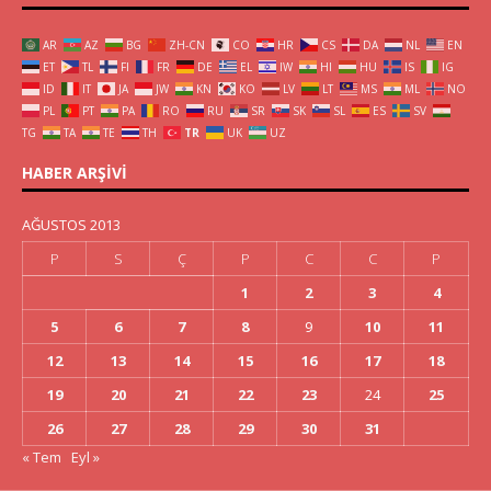
AR
AZ
BG
ZH-CN
CO
HR
CS
DA
NL
EN
ET
TL
FI
FR
DE
EL
IW
HI
HU
IS
IG
ID
IT
JA
JW
KN
KO
LV
LT
MS
ML
NO
PL
PT
PA
RO
RU
SR
SK
SL
ES
SV
TG
TA
TE
TH
TR
UK
UZ
HABER ARŞIVI
AĞUSTOS 2013
P
S
Ç
P
C
C
P
1
2
3
4
5
6
7
8
9
10
11
12
13
14
15
16
17
18
19
20
21
22
23
24
25
26
27
28
29
30
31
« Tem
Eyl »