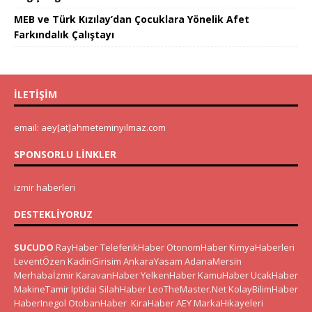
MEB ve Türk Kızılay’dan Çocuklara Yönelik Afet
Farkındalık Çalıştayı
İLETIŞIM
email: aey[at]ahmeteminyilmaz.com
SPONSORLU LINKLER
izmir haberleri
DESTEKLIYORUZ
SUCUDO
RayHaber
TeleferikHaber
OtonomHaber
KimyaHaberleri
LeventÖzen
KadinGirisim
AnkaraYasam
AdanaMersin
Merhabaİzmir
KaravanHaber
YelkenHaber
KamuHaber
UcakHaber
MakineTamir
Iptidai
SilahHaber
LeoTheMaster.Net
KolayBilimHaber
HaberInegol
OtobanHaber
KiraHaber
AEY
MarkaHikayeleri