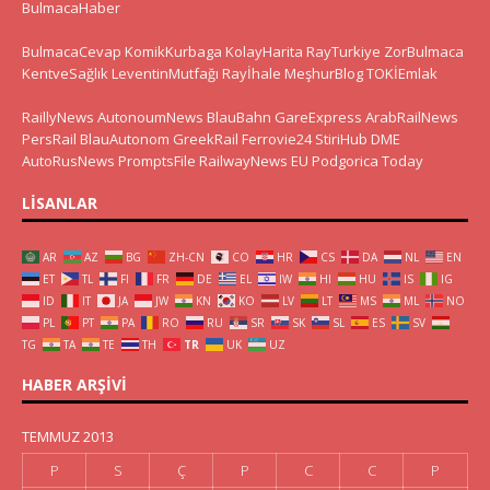
BulmacaHaber
BulmacaCevap
KomikKurbaga
KolayHarita
RayTurkiye
ZorBulmaca
KentveSağlık
LeventinMutfağı
Rayİhale
MeşhurBlog
TOKİEmlak
RaillyNews
AutonoumNews
BlauBahn
GareExpress
ArabRailNews
PersRail
BlauAutonom
GreekRail
Ferrovie24
StiriHub
DME
AutoRusNews
PromptsFile
RailwayNews EU
Podgorica Today
LISANLAR
AR
AZ
BG
ZH-CN
CO
HR
CS
DA
NL
EN
ET
TL
FI
FR
DE
EL
IW
HI
HU
IS
IG
ID
IT
JA
JW
KN
KO
LV
LT
MS
ML
NO
PL
PT
PA
RO
RU
SR
SK
SL
ES
SV
TG
TA
TE
TH
TR
UK
UZ
HABER ARŞIVI
TEMMUZ 2013
P
S
Ç
P
C
C
P