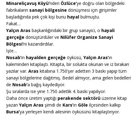
Minareliçavuş Köyü’
nden
Özlüce’
ye doğru olan bölgedeki
fabrikaların
sanayi bölgesine
dönüşmesi için girişimler
başladığında pek çok kişi bunu
hayal
bulmuştu.
Fakat…
Yalçın Aras
başkanlığındaki bir grup sanayici, o
hayali
gerçeğe
dönüştürdüler ve
Nilüfer Organize Sanayi
Bölgesi’
ni kazandırdılar.
İşte…
Nosab’
ın
hayalden gerçeğe
öyküsü,
Yalçın Aras’
ın
kaleminden kitaplaştı. Kitapta, bir solukta okunan ve iz bırakan
yazılar var.
Aras
kitabına 1.750’şer adetten 3 baskı yapıp tüm
sanayi bölgelerine dağıtmış. Bedel almıyor, ama gelen bedelleri
de
Nosab’
a bağış kaydediyor.
Şu sıralarda ise yine 1.750 adetlik 4. baskı yapılıyor.
Daha önce üretim yaptığı
perakende sektörü
üzerine kitap
yazan
Yalçın Aras
şimdi de
Kars’
ın
Göle
ilçesinden kalkıp
Bursa’
ya yerleşen kendi ailesinin öyküsünü kitaplaştırıyor.