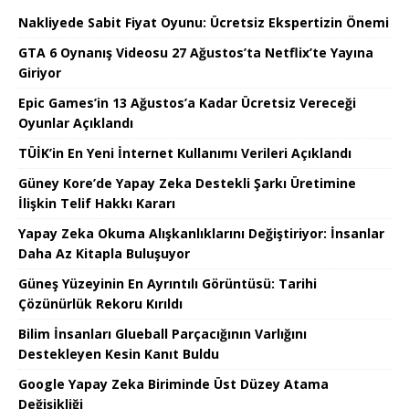
Nakliyede Sabit Fiyat Oyunu: Ücretsiz Ekspertizin Önemi
GTA 6 Oynanış Videosu 27 Ağustos’ta Netflix’te Yayına
Giriyor
Epic Games’in 13 Ağustos’a Kadar Ücretsiz Vereceği
Oyunlar Açıklandı
TÜİK’in En Yeni İnternet Kullanımı Verileri Açıklandı
Güney Kore’de Yapay Zeka Destekli Şarkı Üretimine
İlişkin Telif Hakkı Kararı
Yapay Zeka Okuma Alışkanlıklarını Değiştiriyor: İnsanlar
Daha Az Kitapla Buluşuyor
Güneş Yüzeyinin En Ayrıntılı Görüntüsü: Tarihi
Çözünürlük Rekoru Kırıldı
Bilim İnsanları Glueball Parçacığının Varlığını
Destekleyen Kesin Kanıt Buldu
Google Yapay Zeka Biriminde Üst Düzey Atama
Değişikliği