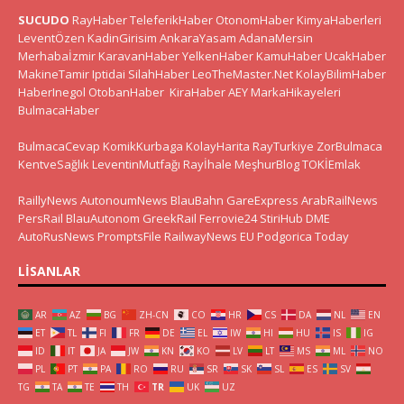
SUCUDO
RayHaber
TeleferikHaber
OtonomHaber
KimyaHaberleri
LeventÖzen
KadinGirisim
AnkaraYasam
AdanaMersin
Merhabaİzmir
KaravanHaber
YelkenHaber
KamuHaber
UcakHaber
MakineTamir
Iptidai
SilahHaber
LeoTheMaster.Net
KolayBilimHaber
HaberInegol
OtobanHaber
KiraHaber
AEY
MarkaHikayeleri
BulmacaHaber
BulmacaCevap
KomikKurbaga
KolayHarita
RayTurkiye
ZorBulmaca
KentveSağlık
LeventinMutfağı
Rayİhale
MeşhurBlog
TOKİEmlak
RaillyNews
AutonoumNews
BlauBahn
GareExpress
ArabRailNews
PersRail
BlauAutonom
GreekRail
Ferrovie24
StiriHub
DME
AutoRusNews
PromptsFile
RailwayNews EU
Podgorica Today
LISANLAR
AR
AZ
BG
ZH-CN
CO
HR
CS
DA
NL
EN
ET
TL
FI
FR
DE
EL
IW
HI
HU
IS
IG
ID
IT
JA
JW
KN
KO
LV
LT
MS
ML
NO
PL
PT
PA
RO
RU
SR
SK
SL
ES
SV
TG
TA
TE
TH
TR
UK
UZ