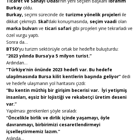
Ticaret ve Sanayi Odası’
nın yeni seçilen başkanı
İbrahim
Burkay
oldu.
Burkay,
seçimi sürecinde de
turizme yönelik projeleri
ile
dikkat çekmişti.
Skal’
daki konuşmasında,
seçim vaadi
olan
marka bulvarı
ve
ticari safari
gibi projeleri yine tekrarladı ve
özel vurgu yaptı.
Sonra da…
BTSO’
yu turizm sektörüyle ortak bir hedefte buluşturdu:
“2023 yılında Bursa’ya 5 milyon turist.”
Ardından…
“Türkiye’nin önünde 2023 hedefi var. Bu hedefe
ulaşılmasında Bursa kilit kentlerin başında geliyor”
dedi
ve hedefe ulaşmanın yol haritasını çizdi:
“Bu kentin müthiş bir girişim becerisi var. İyi yetişmiş
insanları, eşsiz bir lojistiği ve rekabetçi üretim deseni
var.”
Yapılması gerekenleri şöyle sıraladı:
“Öncelikle birlik ve dirlik içinde yaşamayı, öyle
davranmayı, birbirimizi cesaretlendirmeyi
içselleştirmemiz lazım.”
Aslında…