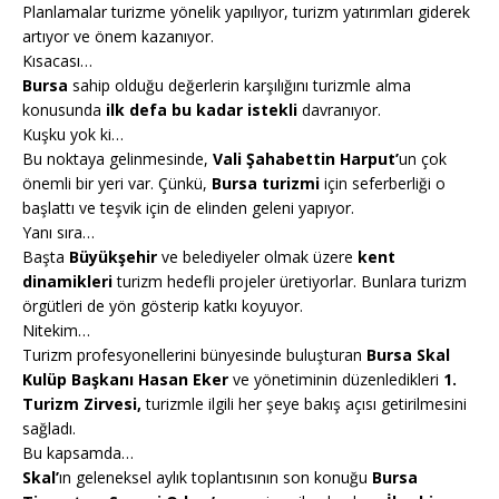
Planlamalar turizme yönelik yapılıyor, turizm yatırımları giderek
artıyor ve önem kazanıyor.
Kısacası…
Bursa
sahip olduğu değerlerin karşılığını turizmle alma
konusunda
ilk defa bu kadar istekli
davranıyor.
Kuşku yok ki…
Bu noktaya gelinmesinde,
Vali Şahabettin Harput’
un çok
önemli bir yeri var. Çünkü,
Bursa turizmi
için seferberliği o
başlattı ve teşvik için de elinden geleni yapıyor.
Yanı sıra…
Başta
Büyükşehir
ve belediyeler olmak üzere
kent
dinamikleri
turizm hedefli projeler üretiyorlar. Bunlara turizm
örgütleri de yön gösterip katkı koyuyor.
Nitekim…
Turizm profesyonellerini bünyesinde buluşturan
Bursa
Skal
Kulüp Başkanı Hasan Eker
ve yönetiminin düzenledikleri
1.
Turizm Zirvesi,
turizmle ilgili her şeye bakış açısı getirilmesini
sağladı.
Bu kapsamda…
Skal’
ın geleneksel aylık toplantısının son konuğu
Bursa