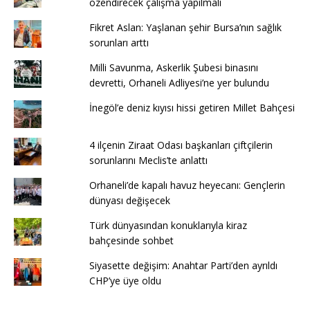
özendirecek çalışma yapılmalı
Fikret Aslan: Yaşlanan şehir Bursa’nın sağlık
sorunları arttı
Milli Savunma, Askerlik Şubesi binasını
devretti, Orhaneli Adliyesi’ne yer bulundu
İnegöl’e deniz kıyısı hissi getiren Millet Bahçesi
4 ilçenin Ziraat Odası başkanları çiftçilerin
sorunlarını Meclis’te anlattı
Orhaneli’de kapalı havuz heyecanı: Gençlerin
dünyası değişecek
Türk dünyasından konuklarıyla kiraz
bahçesinde sohbet
Siyasette değişim: Anahtar Parti’den ayrıldı
CHP’ye üye oldu