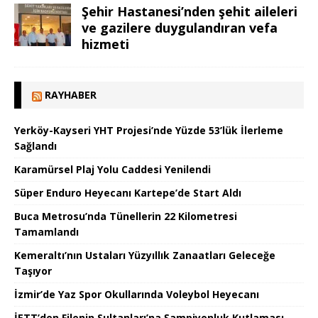
Şehir Hastanesi’nden şehit aileleri
ve gazilere duygulandıran vefa
hizmeti
RAYHABER
Yerköy-Kayseri YHT Projesi’nde Yüzde 53’lük İlerleme
Sağlandı
Karamürsel Plaj Yolu Caddesi Yenilendi
Süper Enduro Heyecanı Kartepe’de Start Aldı
Buca Metrosu’nda Tünellerin 22 Kilometresi
Tamamlandı
Kemeraltı’nın Ustaları Yüzyıllık Zanaatları Geleceğe
Taşıyor
İzmir’de Yaz Spor Okullarında Voleybol Heyecanı
İETT’den Filenin Sultanları’na Şampiyonluk Kutlaması