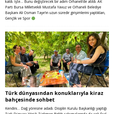
kaldı. İşte… Bunu değiştirecek bir adım Orhaneli’de atıldı. AK
Parti Bursa Milletvekili Mustafa Yavuz ve Orhaneli Belediye
Başkanı Ali Osman Tayır’ın uzun süredir girişimlerini yaptıkları,
Gençlik ve Spor
Türk dünyasından konuklarıyla kiraz
bahçesinde sohbet
Kendini… Dağ yöresine adadı. Disiplin Kurulu Başkanlığı yaptığı
Türk Dünyası Yörük Türkmen Birliği çalışmalarında da çok faal.