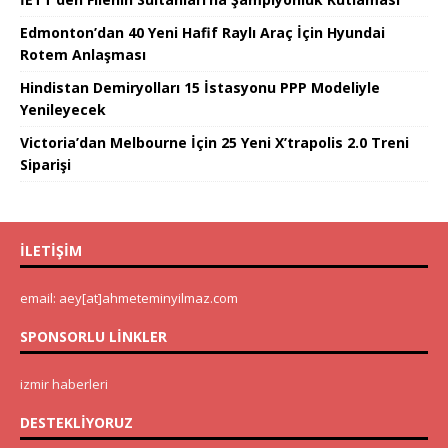
Edmonton’dan 40 Yeni Hafif Raylı Araç İçin Hyundai
Rotem Anlaşması
Hindistan Demiryolları 15 İstasyonu PPP Modeliyle
Yenileyecek
Victoria’dan Melbourne İçin 25 Yeni X’trapolis 2.0 Treni
Siparişi
İLETIŞIM
email: aey[at]ahmeteminyilmaz.com
SPONSORLU LINKLER
izmir haberleri
DESTEKLIYORUZ