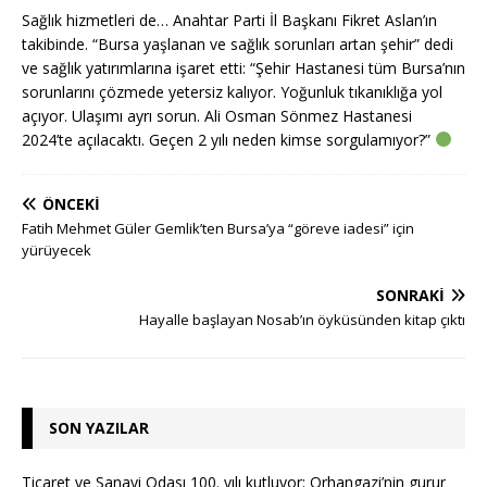
Sağlık hizmetleri de… Anahtar Parti İl Başkanı Fikret Aslan’ın
takibinde. “Bursa yaşlanan ve sağlık sorunları artan şehir” dedi
ve sağlık yatırımlarına işaret etti: “Şehir Hastanesi tüm Bursa’nın
sorunlarını çözmede yetersiz kalıyor. Yoğunluk tıkanıklığa yol
açıyor. Ulaşımı ayrı sorun. Ali Osman Sönmez Hastanesi
2024’te açılacaktı. Geçen 2 yılı neden kimse sorgulamıyor?”
ÖNCEKI
Fatih Mehmet Güler Gemlik’ten Bursa’ya “göreve iadesi” için
yürüyecek
SONRAKI
Hayalle başlayan Nosab’ın öyküsünden kitap çıktı
SON YAZILAR
Ticaret ve Sanayi Odası 100. yılı kutluyor: Orhangazi’nin gurur