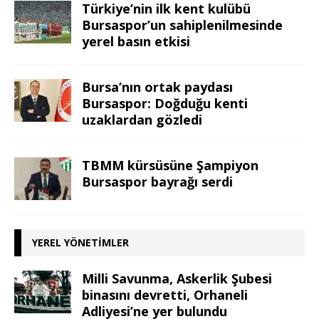
Türkiye’nin ilk kent kulübü
Bursaspor’un sahiplenilmesinde
yerel basın etkisi
Bursa’nın ortak paydası
Bursaspor: Doğduğu kenti
uzaklardan gözledi
TBMM kürsüsüne Şampiyon
Bursaspor bayrağı serdi
YEREL YÖNETIMLER
Milli Savunma, Askerlik Şubesi
binasını devretti, Orhaneli
Adliyesi’ne yer bulundu