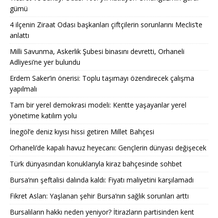
gümü
4 ilçenin Ziraat Odası başkanları çiftçilerin sorunlarını Meclis’te
anlattı
Milli Savunma, Askerlik Şubesi binasını devretti, Orhaneli
Adliyesi’ne yer bulundu
Erdem Saker’in önerisi: Toplu taşımayı özendirecek çalışma
yapılmalı
Tam bir yerel demokrasi modeli: Kentte yaşayanlar yerel
yönetime katılım yolu
İnegöl’e deniz kıyısı hissi getiren Millet Bahçesi
Orhaneli’de kapalı havuz heyecanı: Gençlerin dünyası değişecek
Türk dünyasından konuklarıyla kiraz bahçesinde sohbet
Bursa’nın şeftalisi dalında kaldı: Fiyatı maliyetini karşılamadı
Fikret Aslan: Yaşlanan şehir Bursa’nın sağlık sorunları arttı
Bursalıların hakkı neden yeniyor? İtirazların partisinden kent