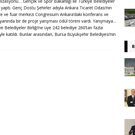
izasyonu… Gençlik ve Spor Bakanlığı ile Türkiye Belediyeler
ği yaptı. Genç Dostu Şehirler adıyla Ankara Ticaret Odası’nın
e ve fuar merkezi Congresium Ankara’daki konferans ve
 yanında bir de proje yarışması ödül töreni vardı. Yarışmaya…
ye Belediyeler Birliği’ne üye 242 belediye 260’tan fazla
yle katıldı. Bunlar arasından, Bursa Büyükşehir Belediyesi’nin
B