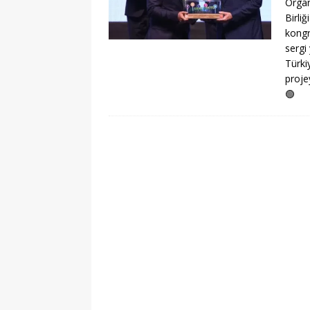
Organ
Birli
kongr
sergi
Türki
proje
🟢