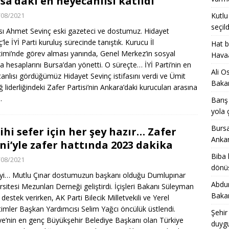
sa’daki en heyecanlısı katıldı
/08/2021
Kutlu
yollarda: Geleceğin belediye sendikacılığı için yola çıktılar
seçild
ı Ahmet Sevinç eski gazeteci ve dostumuz. Hidayet
’le İYİ Parti kuruluş sürecinde tanıştık. Kurucu İl
Hat b
sahip olmak da, gücü doğru yönetip damga vurmak da siyasette
imi’nde görev alması yanında, Genel Merkez’in sosyal
Havaa
 hesaplarını Bursa’dan yönetti. O süreçte… İYİ Parti’nin en
EL
Ali O
anlısı gördüğümüz Hidayet Sevinç istifasını verdi ve Ümit
Bakan
 liderliğindeki Zafer Partisi’nin Ankara’daki kurucuları arasına
.
Barış
yola ç
Bursa
ihi sefer için her şey hazır… Zafer
Ankar
ni’yle zafer hattında 2023 dakika
Biba 
/08/2021
dönüş
yi… Mutlu Çınar dostumuzun başkanı olduğu Dumlupınar
Abdur
rsitesi Mezunları Derneği geliştirdi. İçişleri Bakanı Süleyman
Bakan
 destek verirken, AK Parti Bilecik Milletvekili ve Yerel
imler Başkan Yardımcısı Selim Yağcı öncülük üstlendi.
Şehir
ye’nin en genç Büyükşehir Belediye Başkanı olan Türkiye
duygu