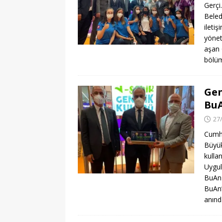
Gerçi
Beled
ileti
yönet
aşan 
bölüm
Gen
BuA
27
Cumhu
Büyük
kulla
Uygul
BuAn 
BuAn’
anınd