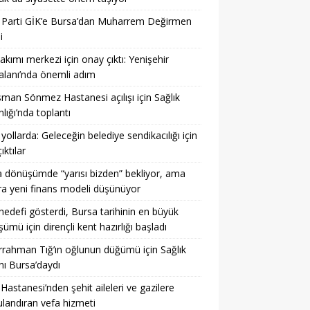
 Parti GİK’e Bursa’dan Muharrem Değirmen
i
akımı merkezi için onay çıktı: Yenişehir
lanı’nda önemli adım
sman Sönmez Hastanesi açılışı için Sağlık
lığı’nda toplantı
 yollarda: Geleceğin belediye sendikacılığı için
ıktılar
 dönüşümde “yarısı bizden” bekliyor, ama
a yeni finans modeli düşünüyor
hedefi gösterdi, Bursa tarihinin en büyük
ümü için dirençli kent hazırlığı başladı
rahman Tığ’ın oğlunun düğümü için Sağlık
ı Bursa’daydı
 Hastanesi’nden şehit aileleri ve gazilere
landıran vefa hizmeti