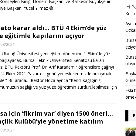
Konseyleri Birliği Dönem Başkanı ve Balıkesir Büyükşehir
İYİ P
iye Başkanı Yücel Yılmaz
🟢
Keste
Ayrıl
ato karar aldı… BTÜ 4 Ekim’de yüz
Özkan
e eğitimle kapılarını açıyor
Bursa
/08/2021
eziye
 Uludağ Üniversitesi yeni eğitim dönemine 1 Ekim’de yüz
Bursal
başlayacak. Bursa Teknik Üniversitesi Senatosu kararı
ulaşı
sı BTÜ Rektörü Prof. Dr. Arif Karademir öğrencilere çağrıyı
: “4 Ekim 2021 Pazartesi günü yerleşkelerimizde buluşmak
Başka
iyle.” Bu arada… Rektör Hoca ayrıca “Kendi sağlığınız,
Güneş
mumuzun sağlığı ve yüz yüze öğretimin sürdürülebilmesi için
Eski 
örnek
sa için ‘fikrim var’ diyen 1500 öneri…
E
çlik Kulübü’yle yönetime katılım
/08/2021