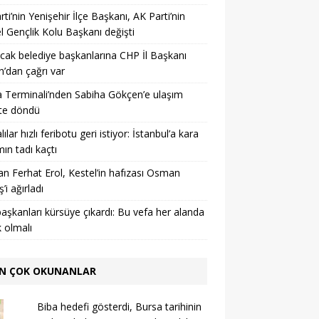
arti’nin Yenişehir İlçe Başkanı, AK Parti’nin
l Gençlik Kolu Başkanı değişti
acak belediye başkanlarına CHP İl Başkanı
’dan çağrı var
 Terminali’nden Sabiha Gökçen’e ulaşım
te döndü
ılar hızlı feribotu geri istiyor: İstanbul’a kara
mın tadı kaçtı
n Ferhat Erol, Kestel’in hafızası Osman
’i ağırladı
başkanları kürsüye çıkardı: Bu vefa her alanda
 olmalı
N ÇOK OKUNANLAR
Biba hedefi gösterdi, Bursa tarihinin