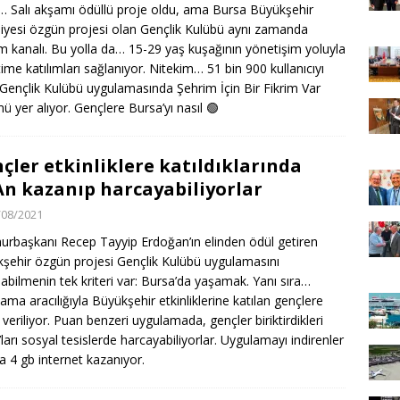
… Salı akşamı ödüllü proje oldu, ama Bursa Büyükşehir
iyesi özgün projesi olan Gençlik Kulübü aynı zamanda
şim kanalı. Bu yolla da… 15-29 yaş kuşağının yönetişim yoluyla
ime katılımları sağlanıyor. Nitekim… 51 bin 900 kullanıcıyı
Gençlik Kulübü uygulamasında Şehrim İçin Bir Fikrim Var
ü yer alıyor. Gençlere Bursa’yı nasıl
🟢
çler etkinliklere katıldıklarında
n kazanıp harcayabiliyorlar
/08/2021
rbaşkanı Recep Tayyip Erdoğan’ın elinden ödül getiren
şehir özgün projesi Gençlik Kulübü uygulamasını
nabilmenin tek kriteri var: Bursa’da yaşamak. Yanı sıra…
ama aracılığıyla Büyükşehir etkinliklerine katılan gençlere
veriliyor. Puan benzeri uygulamada, gençler biriktirdikleri
ları sosyal tesislerde harcayabiliyorlar. Uygulamayı indirenler
a 4 gb internet kazanıyor.