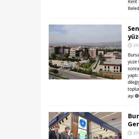
Kent 
Beled
Sen
yüz
27
Bursa
yüze 
sonra
yaptı
dileğ
toplu
aşı
🟢
Bur
Gen
27