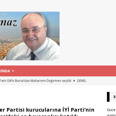
KINDA
 Parti GİK’e Bursa’dan Muharrem Değirmen seçildi
GENEL
akımı merkezi için onay çıktı: Yenişehir Havaalanı’nda önemli adım
1
S
sman Sönmez Hastanesi açılışı için Sağlık Bakanlığı’nda toplantı
er Partisi kurucularına İYİ Parti’nin
Güce
vurma