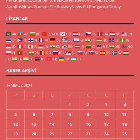
PersRail
BlauAutonom
GreekRail
Ferrovie24
StiriHub
DME
AutoRusNews
PromptsFile
RailwayNews EU
Podgorica Today
LISANLAR
AR
AZ
BG
ZH-CN
CO
HR
CS
DA
NL
EN
ET
TL
FI
FR
DE
EL
IW
HI
HU
IS
IG
ID
IT
JA
JW
KN
KO
LV
LT
MS
ML
NO
PL
PT
PA
RO
RU
SR
SK
SL
ES
SV
TG
TA
TE
TH
TR
UK
UZ
HABER ARŞIVI
TEMMUZ 2021
P
S
Ç
P
C
C
P
1
2
3
4
5
6
7
8
9
10
11
12
13
14
15
16
17
18
19
20
21
22
23
24
25