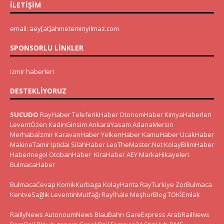
İLETIŞIM
email: aey[at]ahmeteminyilmaz.com
SPONSORLU LINKLER
izmir haberleri
DESTEKLIYORUZ
SUCUDO
RayHaber
TeleferikHaber
OtonomHaber
KimyaHaberleri
LeventÖzen
KadinGirisim
AnkaraYasam
AdanaMersin
Merhabaİzmir
KaravanHaber
YelkenHaber
KamuHaber
UcakHaber
MakineTamir
Iptidai
SilahHaber
LeoTheMaster.Net
KolayBilimHaber
HaberInegol
OtobanHaber
KiraHaber
AEY
MarkaHikayeleri
BulmacaHaber
BulmacaCevap
KomikKurbaga
KolayHarita
RayTurkiye
ZorBulmaca
KentveSağlık
LeventinMutfağı
Rayİhale
MeşhurBlog
TOKİEmlak
RaillyNews
AutonoumNews
BlauBahn
GareExpress
ArabRailNews