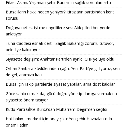
Fikret Aslan: Yaşlanan şehir Bursa’nın sağlık sorunları arttı
Bursalıların hakkı neden yeniyor? İtirazların partisinden kent
sorusu
Doğaya nefes, işitme engellilere ses: Atık pilleri her yerde
anlatıyor
Tuna Caddesi esnafı dertli: Sağlık Bakanlığı zorunlu tutuyor,
belediye kaldırtıyor
Siyasette değişim: Anahtar Parti’den ayrıldı CHP’ye üye oldu
Orhan Sarıbal’a köylülerinden çağrı: Yeni Parti’ye gidiyoruz, sen
de gel, aramıza katıl
Bursa için rakip partilerde siyaset yaptılar, ama dost kaldılar
Güce sahip olmak da, gücü doğru yönetip damga vurmak da
siyasette önem taşıyor
Kutlu Parti GİK’e Bursa’dan Muharrem Değirmen seçildi
Hat bakımı merkezi için onay çıktı: Yenişehir Havaalanı’nda
önemli adım