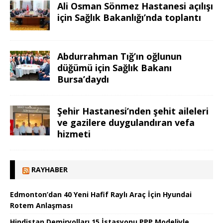
Ali Osman Sönmez Hastanesi açılışı
için Sağlık Bakanlığı’nda toplantı
Abdurrahman Tığ’ın oğlunun
düğümü için Sağlık Bakanı
Bursa’daydı
Şehir Hastanesi’nden şehit aileleri
ve gazilere duygulandıran vefa
hizmeti
RAYHABER
Edmonton’dan 40 Yeni Hafif Raylı Araç İçin Hyundai
Rotem Anlaşması
Hindistan Demiryolları 15 İstasyonu PPP Modeliyle