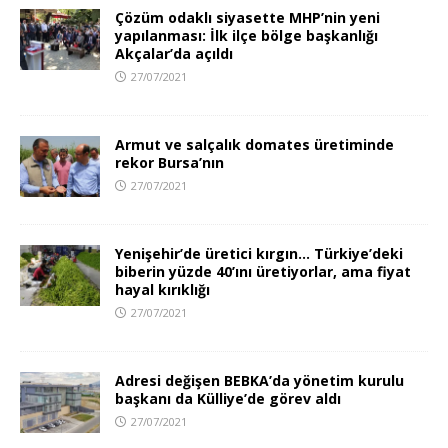
Çözüm odaklı siyasette MHP’nin yeni
yapılanması: İlk ilçe bölge başkanlığı
Akçalar’da açıldı
27/07/2021
Armut ve salçalık domates üretiminde
rekor Bursa’nın
27/07/2021
Yenişehir’de üretici kırgın… Türkiye’deki
biberin yüzde 40’ını üretiyorlar, ama fiyat
hayal kırıklığı
27/07/2021
Adresi değişen BEBKA’da yönetim kurulu
başkanı da Külliye’de görev aldı
27/07/2021