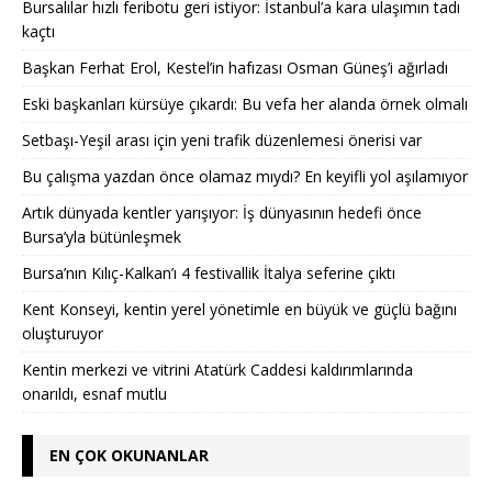
Bursalılar hızlı feribotu geri istiyor: İstanbul’a kara ulaşımın tadı
kaçtı
Başkan Ferhat Erol, Kestel’in hafızası Osman Güneş’i ağırladı
Eski başkanları kürsüye çıkardı: Bu vefa her alanda örnek olmalı
Setbaşı-Yeşil arası için yeni trafik düzenlemesi önerisi var
Bu çalışma yazdan önce olamaz mıydı? En keyifli yol aşılamıyor
Artık dünyada kentler yarışıyor: İş dünyasının hedefi önce
Bursa’yla bütünleşmek
Bursa’nın Kılıç-Kalkan’ı 4 festivallik İtalya seferine çıktı
Kent Konseyi, kentin yerel yönetimle en büyük ve güçlü bağını
oluşturuyor
Kentin merkezi ve vitrini Atatürk Caddesi kaldırımlarında
onarıldı, esnaf mutlu
EN ÇOK OKUNANLAR