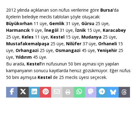
2012 yılında açıklanan son nüfus verilerine göre
Bursa’
da
ilçelerin belediye meclis tabloları şöyle oluşacak:
Büyükorhan
11 üye,
Gemlik
31 üye,
Gürsu
25 üye,
Harmancık
9 üye,
İnegöl
31 üye,
İznik
15 üye,
Karacabey
25 üye,
Keles
11 üye,
Kestel
15 üye,
Mudanya
25 üye,
Mustafakemalpaşa
25 üye,
Nilüfer
37 üye,
Orhaneli
15
üye,
Orhangazi
25 üye,
Osmangazi
45 üye,
Yenişehir
25
üye,
Yıldırım
45 üye.
Bu arada,
Kestel’
in nüfusunun 50 bini aşması için yapılan
kampanyanın sonucu kayıtlarda henüz gözükmüyor. Eğer nüfus
50 bini aşmışsa
Kestel
de 25 meclis üyesi seçecek.