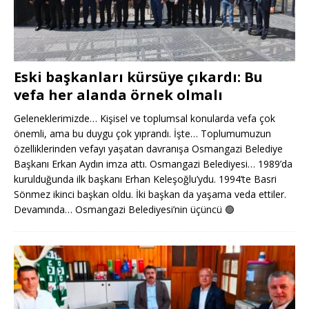
Eski başkanları kürsüye çıkardı: Bu
vefa her alanda örnek olmalı
Geleneklerimizde… Kişisel ve toplumsal konularda vefa çok
önemli, ama bu duygu çok yıprandı. İşte… Toplumumuzun
özelliklerinden vefayı yaşatan davranışa Osmangazi Belediye
Başkanı Erkan Aydın imza attı. Osmangazi Belediyesi… 1989’da
kurulduğunda ilk başkanı Erhan Keleşoğlu’ydu. 1994’te Basri
Sönmez ikinci başkan oldu. İki başkan da yaşama veda ettiler.
Devamında… Osmangazi Belediyesi’nin üçüncü
🟢