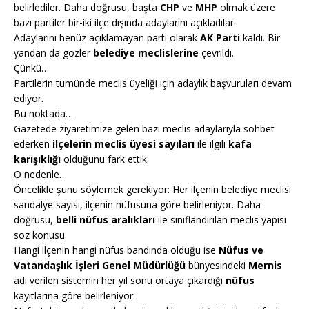
belirlediler. Daha doğrusu, başta
CHP
ve
MHP
olmak üzere
bazı partiler bir-iki ilçe dışında adaylarını açıkladılar.
Adaylarını henüz açıklamayan parti olarak
AK Parti
kaldı. Bir
yandan da gözler
belediye meclislerine
çevrildi.
Çünkü…
Partilerin tümünde meclis üyeliği için adaylık başvuruları devam
ediyor.
Bu noktada…
Gazetede ziyaretimize gelen bazı meclis adaylarıyla sohbet
ederken
ilçelerin meclis üyesi sayıları
ile ilgili
kafa
karışıklığı
olduğunu fark ettik.
O nedenle…
Öncelikle şunu söylemek gerekiyor: Her ilçenin belediye meclisi
sandalye sayısı, ilçenin nüfusuna göre belirleniyor. Daha
doğrusu,
belli nüfus aralıkları
ile sınıflandırılan meclis yapısı
söz konusu.
Hangi ilçenin hangi nüfus bandında olduğu ise
Nüfus ve
Vatandaşlık İşleri Genel Müdürlüğü
bünyesindeki
Mernis
adı verilen sistemin her yıl sonu ortaya çıkardığı
nüfus
kayıtlarına göre belirleniyor.