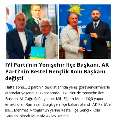
İYİ Parti’nin Yenişehir İlçe Başkanı, AK
Parti’nin Kestel Gençlik Kolu Başkanı
değişti
Hafta sonu… 2 partinin teşkilatlarında yeniş görevlendirmelerle
atamalar yaşandı. Bu kapsamda… İYİ Parti’de Yenişehir İlçe
Başkanı Ali Çağrı Sal’ın yerine, Milli Eğitim Müdürlüğü yapıp
emekli olan Ramazan Eliaçık yeni ilçe bakanı atandı. AK Parti’de
ise… Mehmet Mıtoğlu’nun yerine Kestel İlçe Gençlik Kolu
Başkanı olarak Mustafa Akçay getirildi.