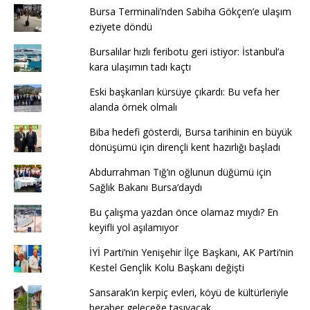
Bursa Terminali’nden Sabiha Gökçen’e ulaşım
eziyete döndü
Bursalılar hızlı feribotu geri istiyor: İstanbul’a
kara ulaşımın tadı kaçtı
Eski başkanları kürsüye çıkardı: Bu vefa her
alanda örnek olmalı
Biba hedefi gösterdi, Bursa tarihinin en büyük
dönüşümü için dirençli kent hazırlığı başladı
Abdurrahman Tığ’ın oğlunun düğümü için
Sağlık Bakanı Bursa’daydı
Bu çalışma yazdan önce olamaz mıydı? En
keyifli yol aşılamıyor
İYİ Parti’nin Yenişehir İlçe Başkanı, AK Parti’nin
Kestel Gençlik Kolu Başkanı değişti
Sansarak’ın kerpiç evleri, köyü de kültürleriyle
beraber geleceğe taşıyacak