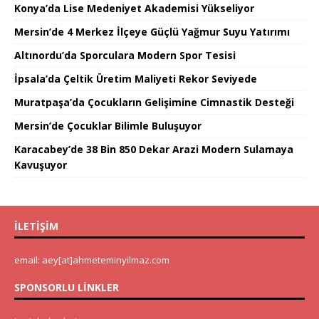
Konya’da Lise Medeniyet Akademisi Yükseliyor
Mersin’de 4 Merkez İlçeye Güçlü Yağmur Suyu Yatırımı
Altınordu’da Sporculara Modern Spor Tesisi
İpsala’da Çeltik Üretim Maliyeti Rekor Seviyede
Muratpaşa’da Çocukların Gelişimine Cimnastik Desteği
Mersin’de Çocuklar Bilimle Buluşuyor
Karacabey’de 38 Bin 850 Dekar Arazi Modern Sulamaya
Kavuşuyor
İLETIŞIM
email: aey[at]ahmeteminyilmaz.com
SPONSORLU LINKLER