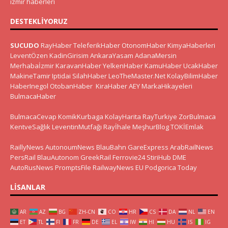
izmir haberleri
DESTEKLIYORUZ
SUCUDO
RayHaber
TeleferikHaber
OtonomHaber
KimyaHaberleri
LeventÖzen
KadinGirisim
AnkaraYasam
AdanaMersin
Merhabaİzmir
KaravanHaber
YelkenHaber
KamuHaber
UcakHaber
MakineTamir
Iptidai
SilahHaber
LeoTheMaster.Net
KolayBilimHaber
HaberInegol
OtobanHaber
KiraHaber
AEY
MarkaHikayeleri
BulmacaHaber
BulmacaCevap
KomikKurbaga
KolayHarita
RayTurkiye
ZorBulmaca
KentveSağlık
LeventinMutfağı
Rayİhale
MeşhurBlog
TOKİEmlak
RaillyNews
AutonoumNews
BlauBahn
GareExpress
ArabRailNews
PersRail
BlauAutonom
GreekRail
Ferrovie24
StiriHub
DME
AutoRusNews
PromptsFile
RailwayNews EU
Podgorica Today
LISANLAR
AR
AZ
BG
ZH-CN
CO
HR
CS
DA
NL
EN
ET
TL
FI
FR
DE
EL
IW
HI
HU
IS
IG