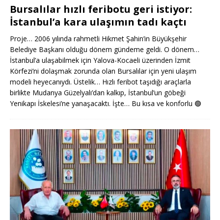
Bursalılar hızlı feribotu geri istiyor:
İstanbul’a kara ulaşımın tadı kaçtı
Proje… 2006 yılında rahmetli Hikmet Şahin’in Büyükşehir
Belediye Başkanı olduğu dönem gündeme geldi. O dönem…
İstanbul’a ulaşabilmek için Yalova-Kocaeli üzerinden İzmit
Körfezi’ni dolaşmak zorunda olan Bursalılar için yeni ulaşım
modeli heyecanıydı. Üstelik… Hızlı feribot taşıdığı araçlarla
birlikte Mudanya Güzelyalı’dan kalkıp, İstanbul’un göbeği
Yenikapı İskelesi’ne yanaşacaktı. İşte… Bu kısa ve konforlu
🟢