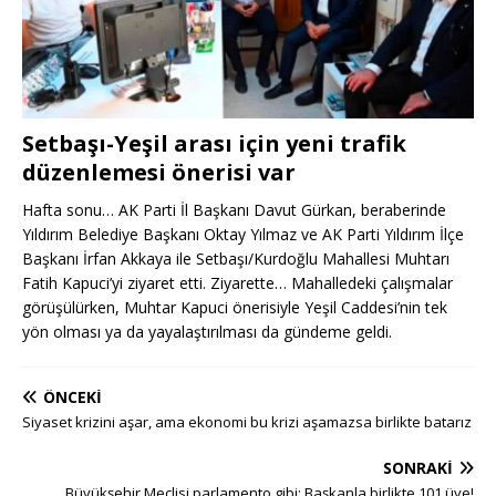
Setbaşı-Yeşil arası için yeni trafik
düzenlemesi önerisi var
Hafta sonu… AK Parti İl Başkanı Davut Gürkan, beraberinde
Yıldırım Belediye Başkanı Oktay Yılmaz ve AK Parti Yıldırım İlçe
Başkanı İrfan Akkaya ile Setbaşı/Kurdoğlu Mahallesi Muhtarı
Fatih Kapuci’yi ziyaret etti. Ziyarette… Mahalledeki çalışmalar
görüşülürken, Muhtar Kapuci önerisiyle Yeşil Caddesi’nin tek
yön olması ya da yayalaştırılması da gündeme geldi.
ÖNCEKI
Siyaset krizini aşar, ama ekonomi bu krizi aşamazsa birlikte batarız
SONRAKI
Büyükşehir Meclisi parlamento gibi: Başkanla birlikte 101 üye!