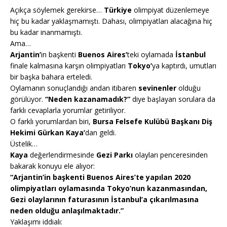
Açıkça söylemek gerekirse…
Türkiye
olimpiyat düzenlemeye
hiç bu kadar yaklaşmamıştı. Dahası, olimpiyatları alacağına hiç
bu kadar inanmamıştı.
Ama…
Arjantin’
in başkenti
Buenos Aires’
teki oylamada
İstanbul
finale kalmasına karşın olimpiyatları
Tokyo’
ya kaptırdı, umutları
bir başka bahara erteledi.
Oylamanın sonuçlandığı andan itibaren
sevinenler
olduğu
görülüyor.
“Neden kazanamadık?”
diye başlayan sorulara da
farklı cevaplarla yorumlar getiriliyor.
O farklı yorumlardan biri,
Bursa Felsefe Kulübü Başkanı Diş
Hekimi Gürkan Kaya’
dan geldi.
Üstelik…
Kaya
değerlendirmesinde
Gezi Parkı
olayları penceresinden
bakarak konuyu ele alıyor:
“Arjantin’in başkenti Buenos Aires’te yapılan 2020
olimpiyatları oylamasında Tokyo’nun kazanmasından,
Gezi olaylarının faturasının İstanbul’a çıkarılmasına
neden olduğu anlaşılmaktadır.”
Yaklaşımı iddialı: