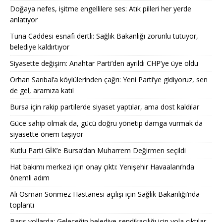
Doğaya nefes, işitme engellilere ses: Atık pilleri her yerde
anlatıyor
Tuna Caddesi esnafı dertli: Sağlık Bakanlığı zorunlu tutuyor,
belediye kaldırtıyor
Siyasette değişim: Anahtar Parti’den ayrıldı CHP’ye üye oldu
Orhan Sarıbal’a köylülerinden çağrı: Yeni Parti’ye gidiyoruz, sen
de gel, aramıza katıl
Bursa için rakip partilerde siyaset yaptılar, ama dost kaldılar
Güce sahip olmak da, gücü doğru yönetip damga vurmak da
siyasette önem taşıyor
Kutlu Parti GİK’e Bursa’dan Muharrem Değirmen seçildi
Hat bakımı merkezi için onay çıktı: Yenişehir Havaalanı’nda
önemli adım
Ali Osman Sönmez Hastanesi açılışı için Sağlık Bakanlığı’nda
toplantı
Barış yollarda: Geleceğin belediye sendikacılığı için yola çıktılar