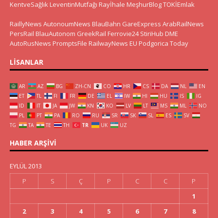
KentveSağlık
LeventinMutfağı
Rayİhale
MeşhurBlog
TOKİEmlak
RaillyNews
AutonoumNews
BlauBahn
GareExpress
ArabRailNews
PersRail
BlauAutonom
GreekRail
Ferrovie24
StiriHub
DME
AutoRusNews
PromptsFile
RailwayNews EU
Podgorica Today
LISANLAR
AR
AZ
BG
ZH-CN
CO
HR
CS
DA
NL
EN
ET
TL
FI
FR
DE
EL
IW
HI
HU
IS
IG
ID
IT
JA
JW
KN
KO
LV
LT
MS
ML
NO
PL
PT
PA
RO
RU
SR
SK
SL
ES
SV
TG
TA
TE
TH
TR
UK
UZ
HABER ARŞIVI
EYLÜL 2013
P
S
Ç
P
C
C
P
1
2
3
4
5
6
7
8