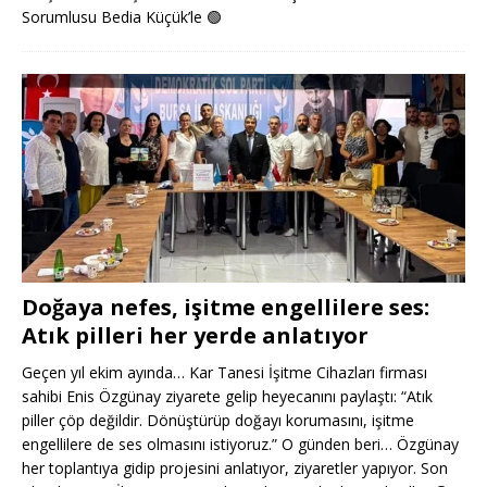
Sorumlusu Bedia Küçük’le
🟢
Doğaya nefes, işitme engellilere ses:
Atık pilleri her yerde anlatıyor
Geçen yıl ekim ayında… Kar Tanesi İşitme Cihazları firması
sahibi Enis Özgünay ziyarete gelip heyecanını paylaştı: “Atık
piller çöp değildir. Dönüştürüp doğayı korumasını, işitme
engellilere de ses olmasını istiyoruz.” O günden beri… Özgünay
her toplantıya gidip projesini anlatıyor, ziyaretler yapıyor. Son