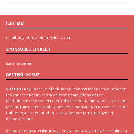
İLETIŞIM
email: aey[at]ahmeteminyilmaz.com
SPONSORLU LINKLER
izmir haberleri
DESTEKLIYORUZ
SUCUDO
RayHaber
TeleferikHaber
OtonomHaber
KimyaHaberleri
LeventÖzen
KadinGirisim
AnkaraYasam
AdanaMersin
Merhabaİzmir
KaravanHaber
YelkenHaber
KamuHaber
UcakHaber
MakineTamir
Iptidai
SilahHaber
LeoTheMaster.Net
KolayBilimHaber
HaberInegol
OtobanHaber
KiraHaber
AEY
MarkaHikayeleri
BulmacaHaber
BulmacaCevap
KomikKurbaga
KolayHarita
RayTurkiye
ZorBulmaca