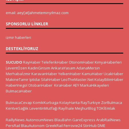
email: aey[at]ahmeteminyilmaz.com
SPONSORLU LINKLER
izmir haberleri
DESTEKLIYORUZ
SUCUDO
RayHaber
TeleferikHaber
OtonomHaber
KimyaHaberleri
LeventÖzen
KadinGirisim
AnkaraYasam
AdanaMersin
Merhabaİzmir
KaravanHaber
YelkenHaber
KamuHaber
UcakHaber
MakineTamir
Iptidai
SilahHaber
LeoTheMaster.Net
KolayBilimHaber
HaberInegol
OtobanHaber
KiraHaber
AEY
MarkaHikayeleri
BulmacaHaber
BulmacaCevap
KomikKurbaga
KolayHarita
RayTurkiye
ZorBulmaca
KentveSağlık
LeventinMutfağı
Rayİhale
MeşhurBlog
TOKİEmlak
RaillyNews
AutonoumNews
BlauBahn
GareExpress
ArabRailNews
PersRail
BlauAutonom
GreekRail
Ferrovie24
StiriHub
DME