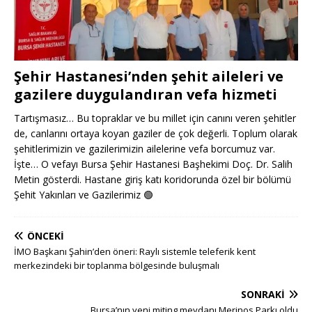
Şehir Hastanesi’nden şehit aileleri ve
gazilere duygulandıran vefa hizmeti
Tartışmasız… Bu topraklar ve bu millet için canını veren şehitler
de, canlarını ortaya koyan gaziler de çok değerli. Toplum olarak
şehitlerimizin ve gazilerimizin ailelerine vefa borcumuz var.
İşte… O vefayı Bursa Şehir Hastanesi Başhekimi Doç. Dr. Salih
Metin gösterdi. Hastane giriş katı koridorunda özel bir bölümü
Şehit Yakınları ve Gazilerimiz
🟢
ÖNCEKI
İMO Başkanı Şahin’den öneri: Raylı sistemle teleferik kent
merkezindeki bir toplanma bölgesinde buluşmalı
SONRAKI
Bursa’nın yeni miting meydanı Merinos Parkı oldu