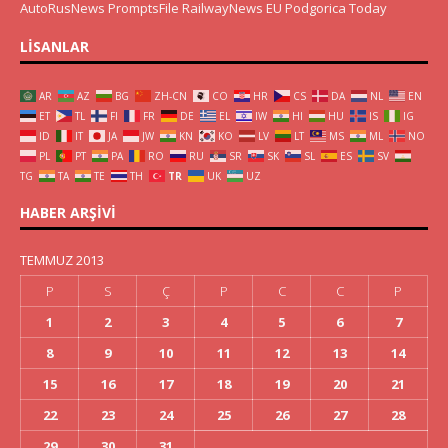
AutoRusNews
PromptsFile
RailwayNews EU
Podgorica Today
LISANLAR
AR
AZ
BG
ZH-CN
CO
HR
CS
DA
NL
EN
ET
TL
FI
FR
DE
EL
IW
HI
HU
IS
IG
ID
IT
JA
JW
KN
KO
LV
LT
MS
ML
NO
PL
PT
PA
RO
RU
SR
SK
SL
ES
SV
TG
TA
TE
TH
TR
UK
UZ
HABER ARŞIVI
TEMMUZ 2013
P
S
Ç
P
C
C
P
1
2
3
4
5
6
7
8
9
10
11
12
13
14
15
16
17
18
19
20
21
22
23
24
25
26
27
28
29
30
31