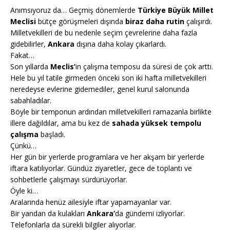
Anımsıyoruz da… Geçmiş dönemlerde
Türkiye Büyük Millet
Meclisi
bütçe görüşmeleri dışında
biraz daha rutin
çalışırdı.
Milletvekilleri de bu nedenle seçim çevrelerine daha fazla
gidebilirler,
Ankara
dışına daha kolay çıkarlardı.
Fakat…
Son yıllarda
Meclis’
in çalışma temposu da süresi de çok arttı.
Hele bu yıl tatile girmeden önceki son iki hafta milletvekilleri
neredeyse evlerine gidemediler, genel kurul salonunda
sabahladılar.
Böyle bir temponun ardından milletvekilleri ramazanla birlikte
illere dağıldılar, ama bu kez de
sahada yüksek tempolu
çalışma
başladı.
Çünkü…
Her gün bir yerlerde programlara ve her akşam bir yerlerde
iftara katılıyorlar. Gündüz ziyaretler, gece de toplantı ve
sohbetlerle çalışmayı sürdürüyorlar.
Öyle ki…
Aralarında henüz ailesiyle iftar yapamayanlar var.
Bir yandan da kulakları
Ankara’
da gündemi izliyorlar.
Telefonlarla da sürekli bilgiler alıyorlar.