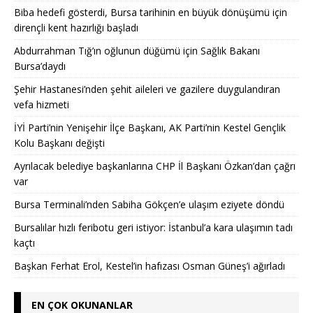
Biba hedefi gösterdi, Bursa tarihinin en büyük dönüşümü için
dirençli kent hazırlığı başladı
Abdurrahman Tığ’ın oğlunun düğümü için Sağlık Bakanı
Bursa’daydı
Şehir Hastanesi’nden şehit aileleri ve gazilere duygulandıran
vefa hizmeti
İYİ Parti’nin Yenişehir İlçe Başkanı, AK Parti’nin Kestel Gençlik
Kolu Başkanı değişti
Ayrılacak belediye başkanlarına CHP İl Başkanı Özkan’dan çağrı
var
Bursa Terminali’nden Sabiha Gökçen’e ulaşım eziyete döndü
Bursalılar hızlı feribotu geri istiyor: İstanbul’a kara ulaşımın tadı
kaçtı
Başkan Ferhat Erol, Kestel’in hafızası Osman Güneş’i ağırladı
EN ÇOK OKUNANLAR