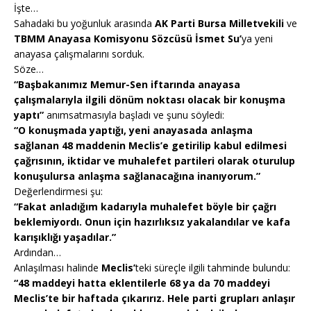
İşte…
Sahadaki bu yoğunluk arasında
AK Parti Bursa Milletvekili
ve
TBMM Anayasa Komisyonu Sözcüsü İsmet Su’
ya yeni
anayasa çalışmalarını sorduk.
Söze…
“Başbakanımız Memur-Sen iftarında anayasa
çalışmalarıyla ilgili dönüm noktası olacak bir konuşma
yaptı”
anımsatmasıyla başladı ve şunu söyledi:
“O konuşmada yaptığı, yeni anayasada anlaşma
sağlanan 48 maddenin Meclis’e getirilip kabul edilmesi
çağrısının, iktidar ve muhalefet partileri olarak oturulup
konuşulursa anlaşma sağlanacağına inanıyorum.”
Değerlendirmesi şu:
“Fakat anladığım kadarıyla muhalefet böyle bir çağrı
beklemiyordı. Onun için hazırlıksız yakalandılar ve kafa
karışıklığı yaşadılar.”
Ardından…
Anlaşılması halinde
Meclis’
teki süreçle ilgili tahminde bulundu:
“48 maddeyi hatta eklentilerle 68 ya da 70 maddeyi
Meclis’te bir haftada çıkarırız. Hele parti grupları anlaşır