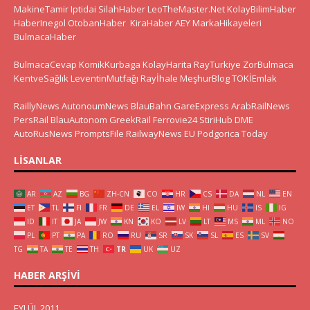
MakineTamir
Iptidai
SilahHaber
LeoTheMaster.Net
KolayBilimHaber
HaberInegol
OtobanHaber
KiraHaber
AEY
MarkaHikayeleri
BulmacaHaber
BulmacaCevap
KomikKurbaga
KolayHarita
RayTurkiye
ZorBulmaca
KentveSağlık
LeventinMutfağı
Rayİhale
MeşhurBlog
TOKİEmlak
RaillyNews
AutonoumNews
BlauBahn
GareExpress
ArabRailNews
PersRail
BlauAutonom
GreekRail
Ferrovie24
StiriHub
DME
AutoRusNews
PromptsFile
RailwayNews EU
Podgorica Today
LISANLAR
AR
AZ
BG
ZH-CN
CO
HR
CS
DA
NL
EN
ET
TL
FI
FR
DE
EL
IW
HI
HU
IS
IG
ID
IT
JA
JW
KN
KO
LV
LT
MS
ML
NO
PL
PT
PA
RO
RU
SR
SK
SL
ES
SV
TG
TA
TE
TH
TR
UK
UZ
HABER ARŞIVI
EYLÜL 2011