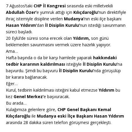
7 Ağustos’taki
CHP İl Kongresi
sırasında eski milletvekili
Abdullah Özer’
e yumruk attığı için
Kılıçdaroğlu’
nun direktifiyle
ihraç istemiyle disipline verilen
Mudanya’
nın eski ilçe başkanı
Hasan Yıldırım’
dan
İl Disiplin Kurulu’
nun istediği savunmanın
süreci başladı.
20 Eylül’de süresi sona erecek olan
Yıldırım,
son günü
beklemeden savunmasını vermek üzere hazırlık yapıyor.
Ama…
Hafta başında o da bir karşı hamlede yaparak
hakkındaki
tedbir kararının kaldırılması
isteğiyle
İl Disiplin Kurulu’
na
başvurdu. Şimdi bu başvuru
İl Disiplin Kurulu’
nda görüşülüp
bir karara bağlanacak.
Eğer…
Kurul, tedbirin kaldırılması isteğini kabul etmezse
Yıldırım
bu
kez
Genel Merkez’
e başvuracak.
Bu arada…
Kulağımıza gelenlere göre,
CHP Genel Başkanı Kemal
Kılıçdaroğlu
ile
Mudanya eski İlçe Başkanı Hasan Yıldırım
arasında 28 dakika süren telefon görüşmesi gerçekleşti.