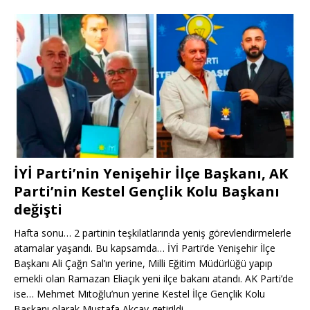
İYİ Parti’nin Yenişehir İlçe Başkanı, AK
Parti’nin Kestel Gençlik Kolu Başkanı
değişti
Hafta sonu… 2 partinin teşkilatlarında yeniş görevlendirmelerle
atamalar yaşandı. Bu kapsamda… İYİ Parti’de Yenişehir İlçe
Başkanı Ali Çağrı Sal’ın yerine, Milli Eğitim Müdürlüğü yapıp
emekli olan Ramazan Eliaçık yeni ilçe bakanı atandı. AK Parti’de
ise… Mehmet Mıtoğlu’nun yerine Kestel İlçe Gençlik Kolu
Başkanı olarak Mustafa Akçay getirildi.