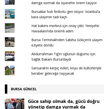
damga vurmak da siyasette önem taşıyor
Bursalılar hızlı feribotu geri istiyor: İstanbul’a
kara ulaşımın tadı kaçtı
Hat bakımı merkezi için onay çıktı: Yenişehir
Havaalanı’nda önemli adım
Bursa Terminali’nden Sabiha Gökçen’e ulaşım
eziyete döndü
Abdurrahman Tığ’ın oğlunun düğümü için
Sağlık Bakanı Bursa’daydı
Sansarak’ın kerpiç evleri, köyü de kültürleriyle
beraber geleceğe taşıyacak
BURSA GÜNCEL
Güce sahip olmak da, gücü doğru
yönetip damga vurmak da