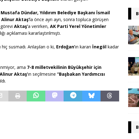
ustafa Dündar, Yıldırım Belediye Başkanı İsmail
B
 Alinur Aktaş’
la önce ayrı ayrı, sonra topluca görüşen
 görevi
Aktaş’
a verirken,
AK Parti Yerel Yönetimler
ığı açıklaması kararlaştırılmıştı.
rı hiç susmadı. Anlaşılan o ki,
Erdoğan’
ın kararı
İnegöl
kadar
ilinmiyor, ama
7-8
milletvekilinin Büyükşehir için
Alinur Aktaş’
ın seçilmesine
“Başbakan Yardımcısı
ldı.
B