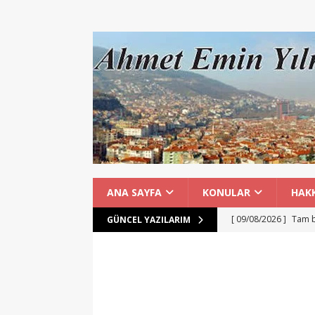
ANA SAYFA
KONULAR
HAK
[ 09/08/2026 ]
Tam b
GÜNCEL YAZILARIM
katılım yolu
GENE
[ 08/08/2026 ]
İnegöl
[ 08/08/2026 ]
Orhan
GENEL