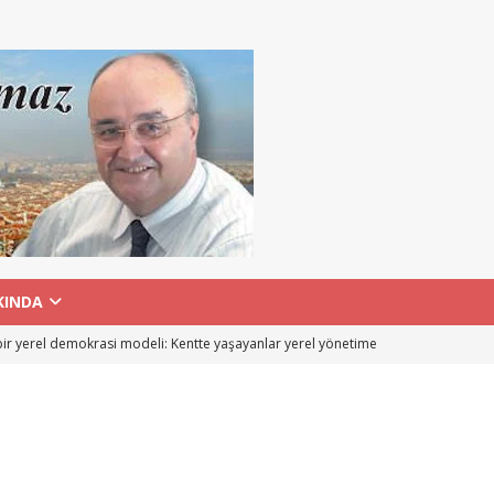
KINDA
ir yerel demokrasi modeli: Kentte yaşayanlar yerel yönetime
L
’e deniz kıyısı hissi getiren Millet Bahçesi
GENEL
eli’de kapalı havuz heyecanı: Gençlerin dünyası değişecek