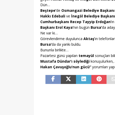
Dün…
Beştepe’
de
Osmangazi Belediye Başkanı M
Hakkı Edebali
ve
İnegöl Belediye Başkanı
Cumhurbaşkanı Recep Tayyip Erdoğan’
ın
Başkanı Erol Kaya’
nın bugün
Bursa’
da adayl
Ne var ki…
Görevlendirme duyulunca
Aktaş’
ın telefonla
Bursa’
da da yankı buldu.
Bununla birlikte…
Pazartesi günü yapılan
temayül
sonuçları b
Mustafa Dündar’ı söylediği
konuşulurken,
Hakan Çavuşoğlu’nun gücü”
yorumları yapı