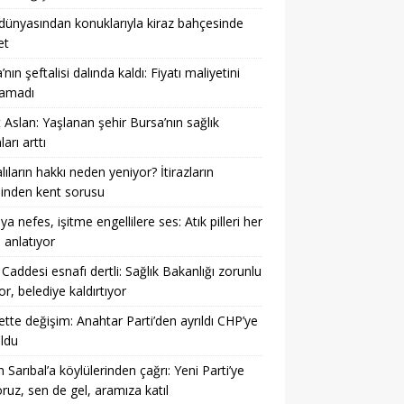
dünyasından konuklarıyla kiraz bahçesinde
et
nın şeftalisi dalında kaldı: Fiyatı maliyetini
lamadı
t Aslan: Yaşlanan şehir Bursa’nın sağlık
arı arttı
lıların hakkı neden yeniyor? İtirazların
sinden kent sorusu
a nefes, işitme engellilere ses: Atık pilleri her
 anlatıyor
Caddesi esnafı dertli: Sağlık Bakanlığı zorunlu
or, belediye kaldırtıyor
ette değişim: Anahtar Parti’den ayrıldı CHP’ye
ldu
 Sarıbal’a köylülerinden çağrı: Yeni Parti’ye
oruz, sen de gel, aramıza katıl