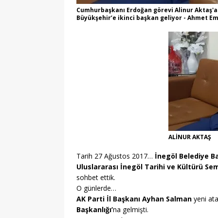
Cumhurbaşkanı Erdoğan görevi Alinur Aktaş'a 
Büyükşehir’e ikinci başkan geliyor - Ahmet E
ALİNUR AKTAŞ
Tarih 27 Ağustos 2017…
İnegöl Belediye B
Uluslararası İnegöl Tarihi ve Kültürü 
sohbet ettik.
O günlerde…
AK Parti İl Başkanı Ayhan Salman
yeni at
Başkanlığı’
na gelmişti.