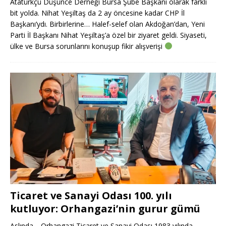
Atatürkçü Düşünce Derneği Bursa Şube Başkanı olarak farklı
bit yolda. Nihat Yeşiltaş da 2 ay öncesine kadar CHP İl
Başkanı’ydı. Birbirlerine… Halef-selef olan Akdoğan’dan, Yeni
Parti İl Başkanı Nihat Yeşiltaş’a özel bir ziyaret geldi. Siyaseti,
ülke ve Bursa sorunlarını konuşup fikir alışverişi
Ticaret ve Sanayi Odası 100. yılı
kutluyor: Orhangazi’nin gurur gümü
Aslında… Orhangazi Ticaret ve Sanayi Odası 1983 yılında