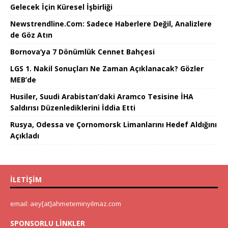
Gelecek İçin Küresel İşbirliği
Newstrendline.Com: Sadece Haberlere Değil, Analizlere
de Göz Atın
Bornova’ya 7 Dönümlük Cennet Bahçesi
LGS 1. Nakil Sonuçları Ne Zaman Açıklanacak? Gözler
MEB’de
Husiler, Suudi Arabistan’daki Aramco Tesisine İHA
Saldırısı Düzenlediklerini İddia Etti
Rusya, Odessa ve Çornomorsk Limanlarını Hedef Aldığını
Açıkladı
İLETIŞIM
email: aey[at]ahmeteminyilmaz.com
SPONSORLU LINKLER