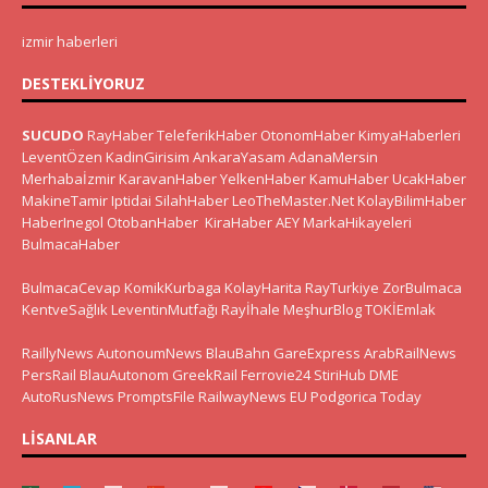
izmir haberleri
DESTEKLIYORUZ
SUCUDO
RayHaber
TeleferikHaber
OtonomHaber
KimyaHaberleri
LeventÖzen
KadinGirisim
AnkaraYasam
AdanaMersin
Merhabaİzmir
KaravanHaber
YelkenHaber
KamuHaber
UcakHaber
MakineTamir
Iptidai
SilahHaber
LeoTheMaster.Net
KolayBilimHaber
HaberInegol
OtobanHaber
KiraHaber
AEY
MarkaHikayeleri
BulmacaHaber
BulmacaCevap
KomikKurbaga
KolayHarita
RayTurkiye
ZorBulmaca
KentveSağlık
LeventinMutfağı
Rayİhale
MeşhurBlog
TOKİEmlak
RaillyNews
AutonoumNews
BlauBahn
GareExpress
ArabRailNews
PersRail
BlauAutonom
GreekRail
Ferrovie24
StiriHub
DME
AutoRusNews
PromptsFile
RailwayNews EU
Podgorica Today
LISANLAR