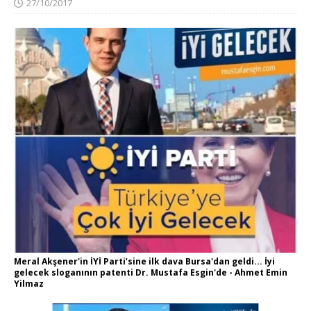
27/10/2017
Meral Akşener'in İYİ Parti’sine ilk dava Bursa'dan geldi... İyi
gelecek sloganının patenti Dr. Mustafa Esgin'de - Ahmet Emin
Yilmaz