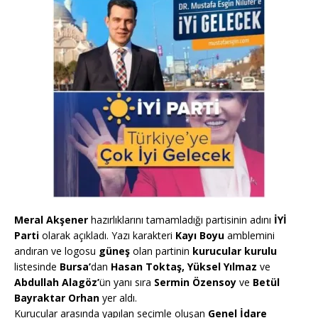
Meral Akşener
hazırlıklarını tamamladığı partisinin adını
İYİ
Parti
olarak açıkladı. Yazı karakteri
Kayı Boyu
amblemini
andıran ve logosu
güneş
olan partinin
kurucular kurulu
listesinde
Bursa’
dan
Hasan Toktaş, Yüksel Yılmaz
ve
Abdullah Alagöz’
ün yanı sıra
Sermin Özensoy
ve
Betül
Bayraktar Orhan
yer aldı.
Kurucular arasında yapılan seçimle oluşan
Genel İdare