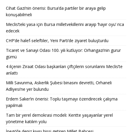
Cihat Gazi’nin önerisi: Bursa’da partiler bir araya gelip
konuşabilmeli
Meclis’teki yasa için Bursa milletvekillerini arayıp ‘hayır oyu’ rica
edecek
CHP’de halef-seleftiler, Yeni Parti’de ziyaret buluşturdu
Ticaret ve Sanayi Odası 100. yılı kutluyor: Orhangazi’nin gurur
gümü
4 ilçenin Ziraat Odası başkanları çiftçilerin sorunlarını Meclis’te
anlattı
Milli Savunma, Askerlik Şubesi binasını devretti, Orhaneli
Adliyesi’ne yer bulundu
Erdem Saker’in önerisi: Toplu taşımayı özendirecek çalışma
yapılmalı
Tam bir yerel demokrasi modeli: Kentte yaşayanlar yerel
yönetime katılım yolu
İnegöl’e deniz kıyısı hissi getiren Millet Bahçesi