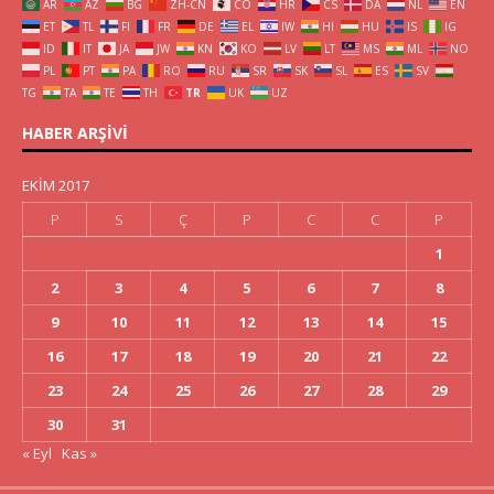
AR
AZ
BG
ZH-CN
CO
HR
CS
DA
NL
EN
ET
TL
FI
FR
DE
EL
IW
HI
HU
IS
IG
ID
IT
JA
JW
KN
KO
LV
LT
MS
ML
NO
PL
PT
PA
RO
RU
SR
SK
SL
ES
SV
TG
TA
TE
TH
TR
UK
UZ
HABER ARŞIVI
EKIM 2017
P
S
Ç
P
C
C
P
1
2
3
4
5
6
7
8
9
10
11
12
13
14
15
16
17
18
19
20
21
22
23
24
25
26
27
28
29
30
31
« Eyl
Kas »