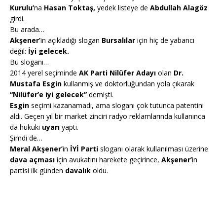
Kurulu’
na
Hasan Toktaş,
yedek listeye de
Abdullah Alagöz
girdi.
Bu arada…
Akşener’
in açıkladığı slogan
Bursalılar
için hiç de yabancı
değil:
İyi gelecek.
Bu sloganı…
2014 yerel seçiminde
AK Parti Nilüfer Adayı
olan
Dr.
Mustafa Esgin
kullanmış ve doktorluğundan yola çıkarak
“Nilüfer’e iyi gelecek”
demişti.
Esgin
seçimi kazanamadı, ama sloganı çok tutunca patentini
aldı. Geçen yıl bir market zinciri radyo reklamlarında kullanınca
da hukuki
uyarı
yaptı.
Şimdi de…
Meral Akşener’
in
İYİ Parti
sloganı olarak kullanılması üzerine
dava açması
için avukatını harekete geçirince,
Akşener’
in
partisi ilk günden
davalık
oldu.