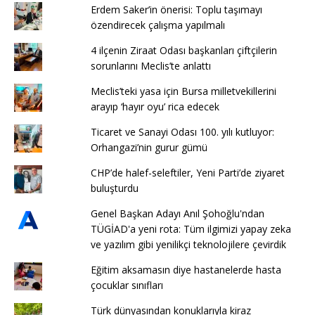
Erdem Saker’in önerisi: Toplu taşımayı
özendirecek çalışma yapılmalı
4 ilçenin Ziraat Odası başkanları çiftçilerin
sorunlarını Meclis’te anlattı
Meclis’teki yasa için Bursa milletvekillerini
arayıp ‘hayır oyu’ rica edecek
Ticaret ve Sanayi Odası 100. yılı kutluyor:
Orhangazi’nin gurur gümü
CHP’de halef-seleftiler, Yeni Parti’de ziyaret
buluşturdu
Genel Başkan Adayı Anıl Şohoğlu'ndan
TÜGİAD'a yeni rota: Tüm ilgimizi yapay zeka
ve yazılım gibi yenilikçi teknolojilere çevirdik
Eğitim aksamasın diye hastanelerde hasta
çocuklar sınıfları
Türk dünyasından konuklarıyla kiraz