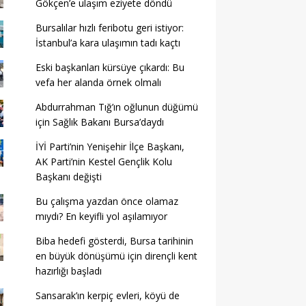
Gökçen’e ulaşım eziyete döndü
Bursalılar hızlı feribotu geri istiyor:
İstanbul’a kara ulaşımın tadı kaçtı
Eski başkanları kürsüye çıkardı: Bu
vefa her alanda örnek olmalı
Abdurrahman Tığ’ın oğlunun düğümü
için Sağlık Bakanı Bursa’daydı
İYİ Parti’nin Yenişehir İlçe Başkanı,
AK Parti’nin Kestel Gençlik Kolu
Başkanı değişti
Bu çalışma yazdan önce olamaz
mıydı? En keyifli yol aşılamıyor
Biba hedefi gösterdi, Bursa tarihinin
en büyük dönüşümü için dirençli kent
hazırlığı başladı
Sansarak’ın kerpiç evleri, köyü de