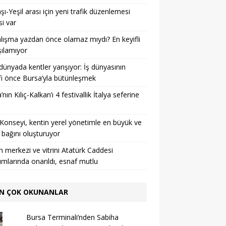
şı-Yeşil arası için yeni trafik düzenlemesi
si var
lışma yazdan önce olamaz mıydı? En keyifli
şılamıyor
 dünyada kentler yarışıyor: İş dünyasının
i önce Bursa’yla bütünleşmek
nın Kılıç-Kalkan’ı 4 festivallik İtalya seferine
Konseyi, kentin yerel yönetimle en büyük ve
 bağını oluşturuyor
n merkezi ve vitrini Atatürk Caddesi
rımlarında onarıldı, esnaf mutlu
N ÇOK OKUNANLAR
Bursa Terminali’nden Sabiha