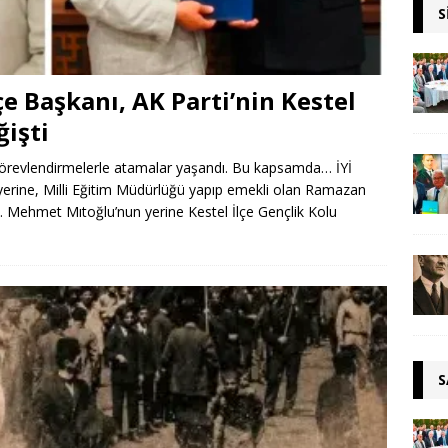
S
lçe Başkanı, AK Parti’nin Kestel
ğişti
 görevlendirmelerle atamalar yaşandı. Bu kapsamda… İYİ
ın yerine, Milli Eğitim Müdürlüğü yapıp emekli olan Ramazan
se… Mehmet Mıtoğlu’nun yerine Kestel İlçe Gençlik Kolu
S