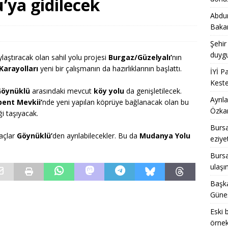
’ya gidilecek
Abdur
ENEL
Bakan
acak belediye başkanlarına CHP İl Başkanı Özkan’dan çağrı var
Şehir
duygu
laştıracak olan sahil yolu projesi
Burgaz/Güzelyalı’
nın
Karayolları
yeni bir çalışmanın da hazırlıklarının başlattı.
hedefi gösterdi, Bursa tarihinin en büyük dönüşümü için dirençli
İYİ P
Keste
GENEL
Göynüklü
arasındaki mevcut
köy yolu
da genişletilecek.
Ayrıl
ent Mevkii’
nde yeni yapılan köprüye bağlanacak olan bu
Özkan
ği taşıyacak.
Bursa
açlar
Göynüklü’
den ayrılabilecekler. Bu da
Mudanya Yolu
eziye
Bursal
ulaşı
Başka
Güneş
Eski 
örnek