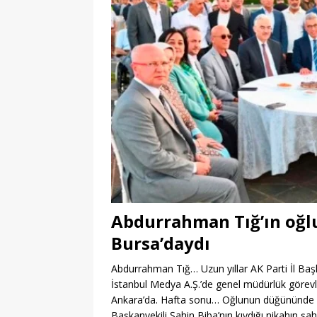
Abdurrahman Tığ’ın oğl
Bursa’daydı
Abdurrahman Tığ… Uzun yıllar AK Parti İl Başka
İstanbul Medya A.Ş.’de genel müdürlük görev
Ankara’da. Hafta sonu… Oğlunun düğününde AK
Başkanvekili Şahin Biba’nın kıydığı nikahın şah