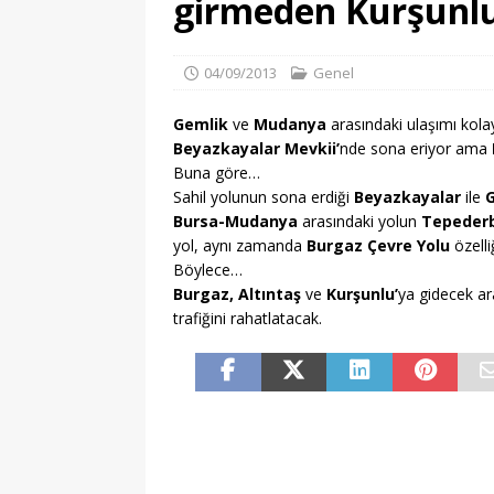
girmeden Kurşunlu
Başkanı değişti
G
04/09/2013
Genel
[ 05/08/2026 ]
Ayrıl
GENEL
Gemlik
ve
Mudanya
arasındaki ulaşımı kolay
Beyazkayalar Mevkii’
nde sona eriyor ama
[ 06/08/2026 ]
Biba 
Buna göre…
kent hazırlığı başladı
Sahil yolunun sona erdiği
Beyazkayalar
ile
Bursa-Mudanya
arasındaki yolun
Tepederb
yol, aynı zamanda
Burgaz Çevre Yolu
özelli
Böylece…
Burgaz, Altıntaş
ve
Kurşunlu’
ya gidecek ar
trafiğini rahatlatacak.