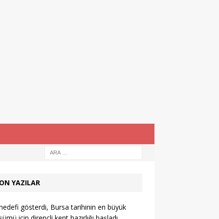
ON YAZILAR
hedefi gösterdi, Bursa tarihinin en büyük
ümü için dirençli kent hazırlığı başladı