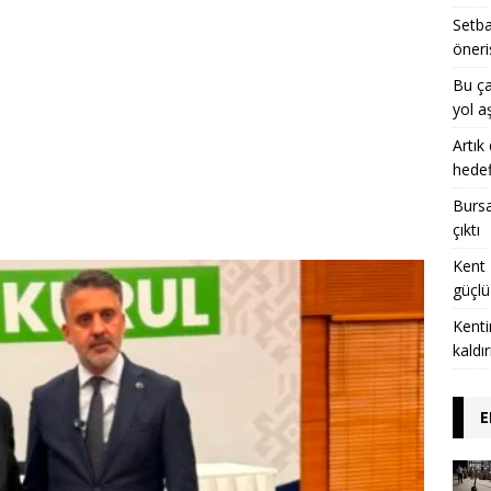
Setba
öneri
Bu ça
yol a
Artık
hedef
Bursa’
çıktı
Kent 
güçlü
Kenti
kaldı
E