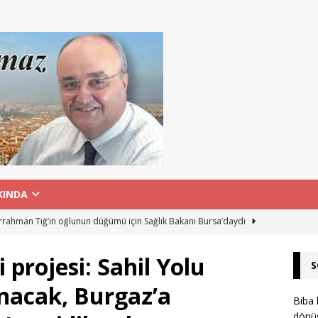
KINDA
rahman Tığ’ın oğlunun düğümü için Sağlık Bakanı Bursa’daydı
 projesi: Sahil Yolu
S
 Hastanesi’nden şehit aileleri ve gazilere duygulandıran vefa
nacak, Burgaz’a
Biba 
dönüş
rti’nin Yenişehir İlçe Başkanı, AK Parti’nin Kestel Gençlik Kolu