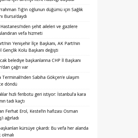
rahman Tığ’ın oğlunun düğümü için Sağlık
ı Bursa’daydı
 Hastanesi’nden şehit aileleri ve gazilere
landıran vefa hizmeti
arti’nin Yenişehir İlçe Başkanı, AK Parti’nin
l Gençlik Kolu Başkanı değişti
acak belediye başkanlarına CHP İl Başkanı
’dan çağrı var
 Terminali’nden Sabiha Gökçen’e ulaşım
te döndü
ılar hızlı feribotu geri istiyor: İstanbul’a kara
mın tadı kaçtı
n Ferhat Erol, Kestel’in hafızası Osman
’i ağırladı
başkanları kürsüye çıkardı: Bu vefa her alanda
 olmalı