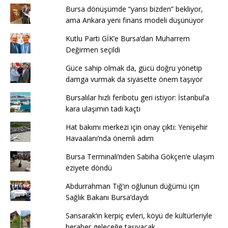
Bursa dönüşümde “yarısı bizden” bekliyor,
ama Ankara yeni finans modeli düşünüyor
Kutlu Parti GİK’e Bursa’dan Muharrem
Değirmen seçildi
Güce sahip olmak da, gücü doğru yönetip
damga vurmak da siyasette önem taşıyor
Bursalılar hızlı feribotu geri istiyor: İstanbul’a
kara ulaşımın tadı kaçtı
Hat bakımı merkezi için onay çıktı: Yenişehir
Havaalanı’nda önemli adım
Bursa Terminali’nden Sabiha Gökçen’e ulaşım
eziyete döndü
Abdurrahman Tığ’ın oğlunun düğümü için
Sağlık Bakanı Bursa’daydı
Sansarak’ın kerpiç evleri, köyü de kültürleriyle
beraber geleceğe taşıyacak