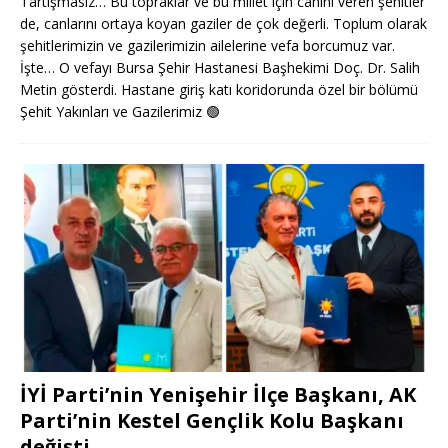
Tartışmasız… Bu topraklar ve bu millet için canını veren şehitler
de, canlarını ortaya koyan gaziler de çok değerli. Toplum olarak
şehitlerimizin ve gazilerimizin ailelerine vefa borcumuz var.
İşte… O vefayı Bursa Şehir Hastanesi Başhekimi Doç. Dr. Salih
Metin gösterdi. Hastane giriş katı koridorunda özel bir bölümü
Şehit Yakınları ve Gazilerimiz
🟢
İYİ Parti’nin Yenişehir İlçe Başkanı, AK
Parti’nin Kestel Gençlik Kolu Başkanı
değişti