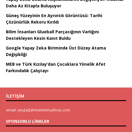
Daha Az Kitapla Buluşuyor
Güneş Yüzeyinin En Ayrıntılı Görüntüsü: Tarihi
Çözünürlük Rekoru Kırıldı
Bilim İnsanları Glueball Parçacığının Varlığını
Destekleyen Kesin Kanıt Buldu
Google Yapay Zeka Biriminde Üst Düzey Atama
Değişikliği
MEB ve Türk Kızılay’dan Çocuklara Yönelik Afet
Farkındalık Çalıştayı
İLETIŞIM
email: aey[at]ahmeteminyilmaz.com
SPONSORLU LINKLER