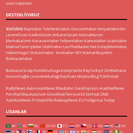
izmir haberleri
DESTEKLIYORUZ
SUCUDO
RayHaber
TeleferikHaber
OtonomHaber
KimyaHaberleri
LeventÖzen
KadinGirisim
AnkaraYasam
AdanaMersin
Merhabaİzmir
KaravanHaber
YelkenHaber
KamuHaber
UcakHaber
MakineTamir
Iptidai
SilahHaber
LeoTheMaster.Net
KolayBilimHaber
HaberInegol
OtobanHaber
KiraHaber
AEY
MarkaHikayeleri
BulmacaHaber
BulmacaCevap
KomikKurbaga
KolayHarita
RayTurkiye
ZorBulmaca
KentveSağlık
LeventinMutfağı
Rayİhale
MeşhurBlog
TOKİEmlak
RaillyNews
AutonoumNews
BlauBahn
GareExpress
ArabRailNews
PersRail
BlauAutonom
GreekRail
Ferrovie24
StiriHub
DME
AutoRusNews
PromptsFile
RailwayNews EU
Podgorica Today
LISANLAR
AR
AZ
BG
ZH-CN
CO
HR
CS
DA
NL
EN
ET
TL
FI
FR
DE
EL
IW
HI
HU
IS
IG