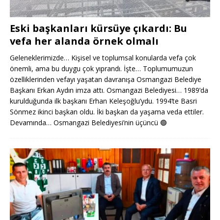
Eski başkanları kürsüye çıkardı: Bu
vefa her alanda örnek olmalı
Geleneklerimizde… Kişisel ve toplumsal konularda vefa çok
önemli, ama bu duygu çok yıprandı. İşte… Toplumumuzun
özelliklerinden vefayı yaşatan davranışa Osmangazi Belediye
Başkanı Erkan Aydın imza attı. Osmangazi Belediyesi… 1989’da
kurulduğunda ilk başkanı Erhan Keleşoğlu’ydu. 1994’te Basri
Sönmez ikinci başkan oldu. İki başkan da yaşama veda ettiler.
Devamında… Osmangazi Belediyesi’nin üçüncü
🟢