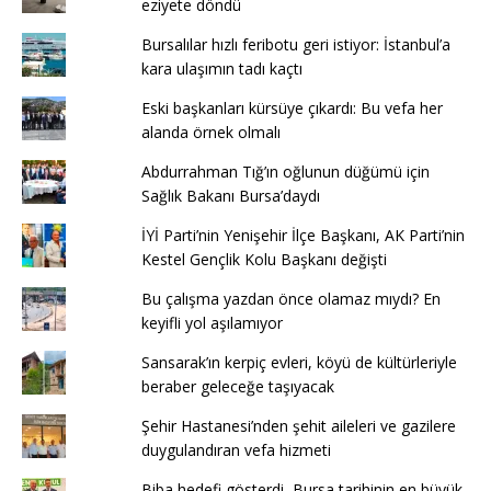
eziyete döndü
Bursalılar hızlı feribotu geri istiyor: İstanbul’a
kara ulaşımın tadı kaçtı
Eski başkanları kürsüye çıkardı: Bu vefa her
alanda örnek olmalı
Abdurrahman Tığ’ın oğlunun düğümü için
Sağlık Bakanı Bursa’daydı
İYİ Parti’nin Yenişehir İlçe Başkanı, AK Parti’nin
Kestel Gençlik Kolu Başkanı değişti
Bu çalışma yazdan önce olamaz mıydı? En
keyifli yol aşılamıyor
Sansarak’ın kerpiç evleri, köyü de kültürleriyle
beraber geleceğe taşıyacak
Şehir Hastanesi’nden şehit aileleri ve gazilere
duygulandıran vefa hizmeti
Biba hedefi gösterdi, Bursa tarihinin en büyük