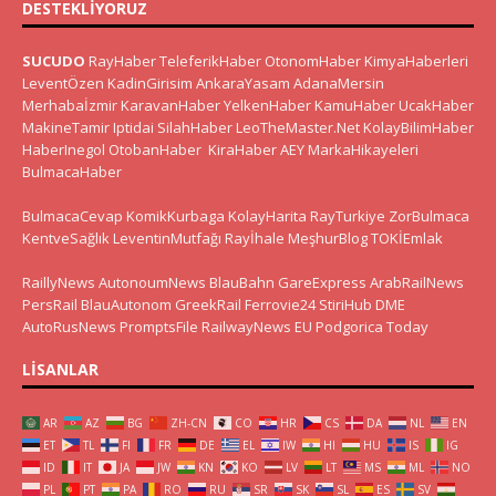
DESTEKLIYORUZ
SUCUDO
RayHaber
TeleferikHaber
OtonomHaber
KimyaHaberleri
LeventÖzen
KadinGirisim
AnkaraYasam
AdanaMersin
Merhabaİzmir
KaravanHaber
YelkenHaber
KamuHaber
UcakHaber
MakineTamir
Iptidai
SilahHaber
LeoTheMaster.Net
KolayBilimHaber
HaberInegol
OtobanHaber
KiraHaber
AEY
MarkaHikayeleri
BulmacaHaber
BulmacaCevap
KomikKurbaga
KolayHarita
RayTurkiye
ZorBulmaca
KentveSağlık
LeventinMutfağı
Rayİhale
MeşhurBlog
TOKİEmlak
RaillyNews
AutonoumNews
BlauBahn
GareExpress
ArabRailNews
PersRail
BlauAutonom
GreekRail
Ferrovie24
StiriHub
DME
AutoRusNews
PromptsFile
RailwayNews EU
Podgorica Today
LISANLAR
AR
AZ
BG
ZH-CN
CO
HR
CS
DA
NL
EN
ET
TL
FI
FR
DE
EL
IW
HI
HU
IS
IG
ID
IT
JA
JW
KN
KO
LV
LT
MS
ML
NO
PL
PT
PA
RO
RU
SR
SK
SL
ES
SV