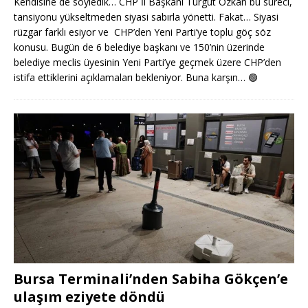
Kendisine de söyledik… CHP İl Başkanı Turgut Özkan bu süreci,
tansiyonu yükseltmeden siyasi sabırla yönetti. Fakat… Siyasi
rüzgar farklı esiyor ve CHP’den Yeni Parti’ye toplu göç söz
konusu. Bugün de 6 belediye başkanı ve 150’nin üzerinde
belediye meclis üyesinin Yeni Parti’ye geçmek üzere CHP’den
istifa ettiklerini açıklamaları bekleniyor. Buna karşın…
🟢
Bursa Terminali’nden Sabiha Gökçen’e
ulaşım eziyete döndü