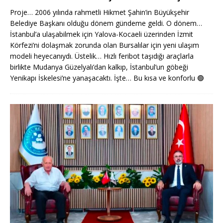
Proje… 2006 yılında rahmetli Hikmet Şahin’in Büyükşehir
Belediye Başkanı olduğu dönem gündeme geldi. O dönem…
İstanbul’a ulaşabilmek için Yalova-Kocaeli üzerinden İzmit
Körfezi’ni dolaşmak zorunda olan Bursalılar için yeni ulaşım
modeli heyecanıydı. Üstelik… Hızlı feribot taşıdığı araçlarla
birlikte Mudanya Güzelyalı’dan kalkıp, İstanbul’un göbeği
Yenikapı İskelesi’ne yanaşacaktı. İşte… Bu kısa ve konforlu
🟢