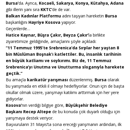
Bursa’
da. Ayrıca,
Kocaeli, Sakarya, Konya, Kütahya, Adana
gibi illerin yanı sıra
KKTC’
de de var.
Balkan Kadınlar Platformu
adını taşıyan hareketin
Bursa
başkanlığını
Hayriye Kosova
yapıyor.
Geçenlerde…
Hatice Kaynar, Büşra Çakır, Beyza Çakır’
la birlikte
ziyaretimize geldiğinde, amaçlarını şöyle açıkladı:
“11 Temmuz 1995’te Srebrenica’da Sırplar her yaştan 8
bin Müslüman Boşnak’ı katlettiler. Bu, insanlık tarihinin
en büyük katliamı ve soykırımı. Biz de, 11 Temmuz
Srebrenica’yı Unutma ve Unutturma sloganıyla harekete
geçtik.”
Bu amaçla
karikatür yarışması
düzenlenmiş.
Bursa
olarak
bu yarışmada en etkili il olmayı hedefliyorlar. Onun için de başta
okullar olmak üzere, yarışmayı katılımı arttırmak için her yere
gidiyorlar.
Kosova’
nın verdiği bilgiye göre,
Büyükşehir Belediye
Başkanı Recep Altepe
de bu konuda çok duyarlı olduğu için
yarışmaya destek veriyor.
Başvuruların 31 Mayıs’ta sona ereceği yarışmanın ardından, ilk