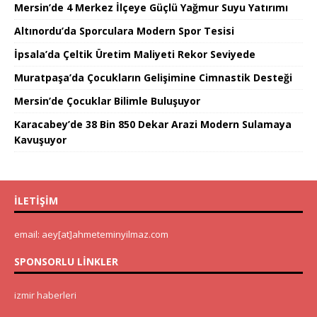
Mersin’de 4 Merkez İlçeye Güçlü Yağmur Suyu Yatırımı
Altınordu’da Sporculara Modern Spor Tesisi
İpsala’da Çeltik Üretim Maliyeti Rekor Seviyede
Muratpaşa’da Çocukların Gelişimine Cimnastik Desteği
Mersin’de Çocuklar Bilimle Buluşuyor
Karacabey’de 38 Bin 850 Dekar Arazi Modern Sulamaya
Kavuşuyor
İLETIŞIM
email: aey[at]ahmeteminyilmaz.com
SPONSORLU LINKLER
izmir haberleri