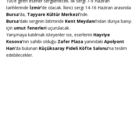
100’e giren eserler sergilenecek. İlk sergi 7-9 Haziran
tarihlerinde
İzmir’
de olacak. İkinci sergi 14-16 Haziran arasında
Bursa’
da,
Tayyare Kültür Merkezi’
nde.
Bursa’
daki serginin bitiminde
Kent Meydanı’
ndan dünya barışı
için
umut fenerleri
uçurulacak.
Yarışmaya katılmak isteyenler ise, eserlerini
Hayriye
Kosova’
nın sahibi olduğu
Zafer Plaza
yanındaki
Apolyont
Han’
da bulunan
Küçüksaray Pideli Köfte Salonu’
na teslim
edebilecekler.