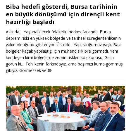
Biba hedefi gösterdi, Bursa tarihinin
en büyük dönüşümü için dirençli kent
hazırlığı başladı
Aslında… Yaşanabilecek felaketin herkes farkında. Bursa
deprem riski en yüksek bölgede ve tarihsel süreçler tehlikenin
yakın olduğunu gösteriyor. Üstelik… Yapı stoğumuz yaşlı. Bazı
bölgeler kaçak yapılaştığı için mühendislik bile görmedi. Yeni
kentleşen kimi bölgelerde zemin riskleri söz konusu. Gelin
görün ki… Tehlikenin farkındayız, ama başımızı kuma gömmüş
gibiyiz. Görmezsek ve
🟢