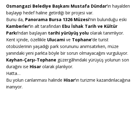
Osmangazi Belediye Başkanı Mustafa Dündar’
ın hayalden
başlayıp hedef haline getirdiği bir projesi var.
Bunu da,
Panorama Bursa 1326 Müzesi’
nin bulunduğu eski
Kamberler’
in alt tarafından
Ebu İshak Tarih ve Kültür
Parkı’
ndan başlayan
tarihi yürüyüş yolu
olarak tanımlıyor.
Kent içinde, özellikle
Ulucami
ve
Tophane’
de turist
otobüslerinin yaşadığı park sorununu anımsatırken, müze
yanındaki yeni parkta böyle bir sorun olmayacağını vurguluyor.
Kayhan-Çarşı-Tophane
güzergâhındaki yürüyüş yolunun son
durağını ise
Hisar
olarak planlıyor.
Hatta…
Bu yolun canlanması halinde
Hisar’
ın turizme kazandırılacağına
inanıyor.