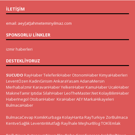
İLETIŞIM
email: aey[at]ahmeteminyilmaz.com
SPONSORLU LINKLER
izmir haberleri
DESTEKLIYORUZ
SUCUDO
RayHaber
TeleferikHaber
OtonomHaber
KimyaHaberleri
LeventÖzen
KadinGirisim
AnkaraYasam
AdanaMersin
Merhabaİzmir
KaravanHaber
YelkenHaber
KamuHaber
UcakHaber
MakineTamir
Iptidai
SilahHaber
LeoTheMaster.Net
KolayBilimHaber
HaberInegol
OtobanHaber
KiraHaber
AEY
MarkaHikayeleri
BulmacaHaber
BulmacaCevap
KomikKurbaga
KolayHarita
RayTurkiye
ZorBulmaca
KentveSağlık
LeventinMutfağı
Rayİhale
MeşhurBlog
TOKİEmlak