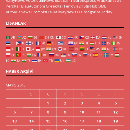
RaillyNews
AutonoumNews
BlauBahn
GareExpress
ArabRailNews
PersRail
BlauAutonom
GreekRail
Ferrovie24
StiriHub
DME
AutoRusNews
PromptsFile
RailwayNews EU
Podgorica Today
LISANLAR
AR
AZ
BG
ZH-CN
CO
HR
CS
DA
NL
EN
ET
TL
FI
FR
DE
EL
IW
HI
HU
IS
IG
ID
IT
JA
JW
KN
KO
LV
LT
MS
ML
NO
PL
PT
PA
RO
RU
SR
SK
SL
ES
SV
TG
TA
TE
TH
TR
UK
UZ
HABER ARŞIVI
MAYIS 2013
P
S
Ç
P
C
C
P
1
2
3
4
5
6
7
8
9
10
11
12
13
14
15
16
17
18
19