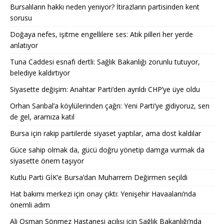
Bursalıların hakkı neden yeniyor? İtirazların partisinden kent
sorusu
Doğaya nefes, işitme engellilere ses: Atık pilleri her yerde
anlatıyor
Tuna Caddesi esnafı dertli: Sağlık Bakanlığı zorunlu tutuyor,
belediye kaldırtıyor
Siyasette değişim: Anahtar Parti’den ayrıldı CHP’ye üye oldu
Orhan Sarıbal’a köylülerinden çağrı: Yeni Parti’ye gidiyoruz, sen
de gel, aramıza katıl
Bursa için rakip partilerde siyaset yaptılar, ama dost kaldılar
Güce sahip olmak da, gücü doğru yönetip damga vurmak da
siyasette önem taşıyor
Kutlu Parti GİK’e Bursa’dan Muharrem Değirmen seçildi
Hat bakımı merkezi için onay çıktı: Yenişehir Havaalanı’nda
önemli adım
Ali Osman Sönmez Hastanesi açılışı için Sağlık Bakanlığı’nda