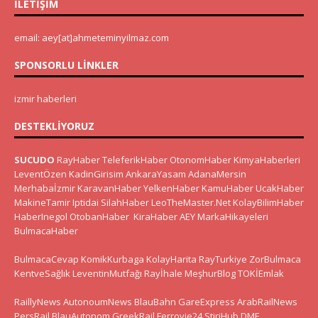
İLETIŞIM
email: aey[at]ahmeteminyilmaz.com
SPONSORLU LINKLER
izmir haberleri
DESTEKLIYORUZ
SUCUDO
RayHaber
TeleferikHaber
OtonomHaber
KimyaHaberleri
LeventÖzen
KadinGirisim
AnkaraYasam
AdanaMersin
Merhabaİzmir
KaravanHaber
YelkenHaber
KamuHaber
UcakHaber
MakineTamir
Iptidai
SilahHaber
LeoTheMaster.Net
KolayBilimHaber
HaberInegol
OtobanHaber
KiraHaber
AEY
MarkaHikayeleri
BulmacaHaber
BulmacaCevap
KomikKurbaga
KolayHarita
RayTurkiye
ZorBulmaca
KentveSağlık
LeventinMutfağı
Rayİhale
MeşhurBlog
TOKİEmlak
RaillyNews
AutonoumNews
BlauBahn
GareExpress
ArabRailNews
PersRail
BlauAutonom
GreekRail
Ferrovie24
StiriHub
DME