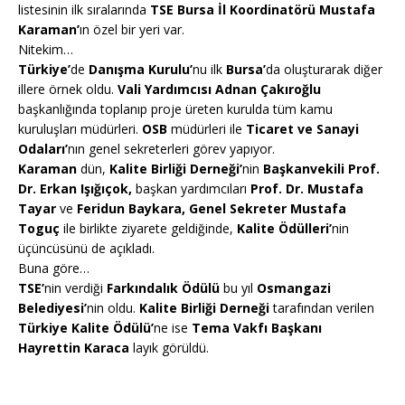
listesinin ilk sıralarında
TSE Bursa İl Koordinatörü Mustafa
Karaman’
ın özel bir yeri var.
Nitekim…
Türkiye’
de
Danışma Kurulu’
nu ilk
Bursa’
da oluşturarak diğer
illere örnek oldu.
Vali Yardımcısı Adnan Çakıroğlu
başkanlığında toplanıp proje üreten kurulda tüm kamu
kuruluşları müdürleri.
OSB
müdürleri ile
Ticaret ve Sanayi
Odaları’
nın genel sekreterleri görev yapıyor.
Karaman
dün,
Kalite Birliği Derneği’
nin
Başkanvekili Prof.
Dr. Erkan Işığıçok,
başkan yardımcıları
Prof. Dr.
Mustafa
Tayar
ve
Feridun Baykara, Genel Sekreter Mustafa
Toguç
ile birlikte ziyarete geldiğinde,
Kalite Ödülleri’
nin
üçüncüsünü de açıkladı.
Buna göre…
TSE’
nin verdiği
Farkındalık Ödülü
bu yıl
Osmangazi
Belediyesi’
nin oldu.
Kalite Birliği Derneği
tarafından verilen
Türkiye Kalite Ödülü’
ne ise
Tema Vakfı Başkanı
Hayrettin Karaca
layık görüldü.