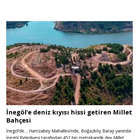
İnegöl’e deniz kıyısı hissi getiren Millet
Bahçesi
İnegöl’de… Hamzabey Mahallesi’nde, Boğazköy Barajı yanında
İnegöl Belediyesi tarafından 451 bin metrekarelik dev Millet