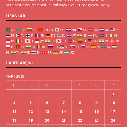
AutoRusNews
PromptsFile
RailwayNews EU
Podgorica Today
LISANLAR
AR
AZ
BG
ZH-CN
CO
HR
CS
DA
NL
EN
ET
TL
FI
FR
DE
EL
IW
HI
HU
IS
IG
ID
IT
JA
JW
KN
KO
LV
LT
MS
ML
NO
PL
PT
PA
RO
RU
SR
SK
SL
ES
SV
TG
TA
TE
TH
TR
UK
UZ
HABER ARŞIVI
MART 2013
P
S
Ç
P
C
C
P
1
2
3
4
5
6
7
8
9
10
11
12
13
14
15
16
17
18
19
20
21
22
23
24