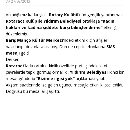
27/02/2013
Anladığımız kadarıyla…
Rotary Kulübü’
nün gençlik yapılanması
Rotaract Kulüp
ile
Yıldırım Belediyesi
ortaklaşa
“Kadın
hakları ve kadına şiddete karşı bilinçlendirme”
etkinliği
düzenlemiş.
Barış Manço Kültür Merkezi’
ndeki etkinlik için afişler
hazırlanıp duvarlara asılmış. Dün de cep telefonlarına
SMS
mesajı
geldi.
Derken…
Rotaract’
larla
ortak etkinlik özellikle parti içindeki kimi
çevrelerde tepki görmüş olmalı ki,
Yıldırım Belediyesi
ikinci bir
mesaj gönderip
“Bizimle ilgisi yok”
açıklaması yaptı.
Akşam saatlerinde ise gelen üçüncü mesajla etkinlik iptal edildi.
Doğrusu bu mesajlar şaşırttı.