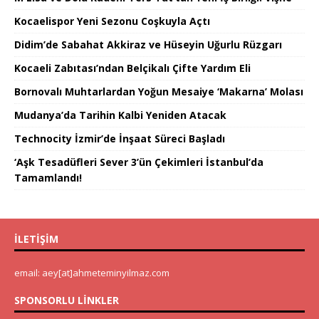
Kocaelispor Yeni Sezonu Coşkuyla Açtı
Didim’de Sabahat Akkiraz ve Hüseyin Uğurlu Rüzgarı
Kocaeli Zabıtası’ndan Belçikalı Çifte Yardım Eli
Bornovalı Muhtarlardan Yoğun Mesaiye ‘Makarna’ Molası
Mudanya’da Tarihin Kalbi Yeniden Atacak
Technocity İzmir’de İnşaat Süreci Başladı
‘Aşk Tesadüfleri Sever 3’ün Çekimleri İstanbul’da
Tamamlandı!
İLETIŞIM
email: aey[at]ahmeteminyilmaz.com
SPONSORLU LINKLER