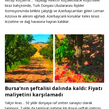
Recep Koçdemir… Yaşadığı Keles’in Küçükkovacık Köyü’ndeki
kiraz bahçesinde, Türk Dünyası Uluslararası İlişkiler
Komisyonu’nda birlikte çalıştığı ve Azerbaycan’dan gelen Leman
Azizova ile ailesini ağırladı. Azerbaycanlı konuklar Keles kirazı
lezzetine ve dağ havasına hayran kaldılar.
Bursa’nın şeftalisi dalında kaldı: Fiyatı
maliyetini karşılamadı
Yalçın Aras… 50 yıldır dünyaya raf üreten sanayici olarak
tanınıyor. 7 yıldır da tarımsal üretime ilgi duyup şeftali üreticisi