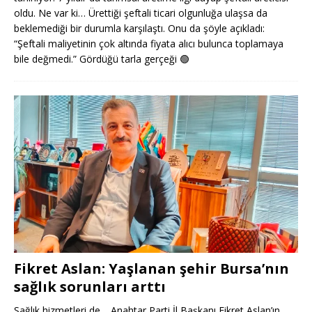
oldu. Ne var ki… Ürettiği şeftali ticari olgunluğa ulaşsa da
beklemediği bir durumla karşılaştı. Onu da şöyle açıkladı:
“Şeftali maliyetinin çok altında fiyata alıcı bulunca toplamaya
bile değmedi.” Gördüğü tarla gerçeği
🟢
Fikret Aslan: Yaşlanan şehir Bursa’nın
sağlık sorunları arttı
Sağlık hizmetleri de… Anahtar Parti İl Başkanı Fikret Aslan’ın