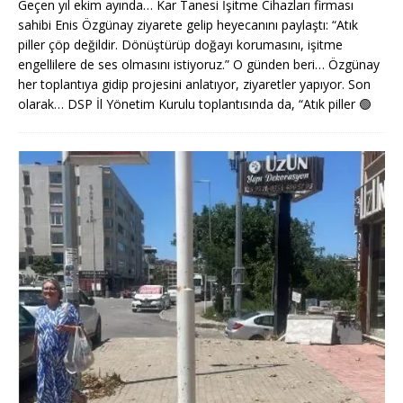
Geçen yıl ekim ayında… Kar Tanesi İşitme Cihazları firması
sahibi Enis Özgünay ziyarete gelip heyecanını paylaştı: “Atık
piller çöp değildir. Dönüştürüp doğayı korumasını, işitme
engellilere de ses olmasını istiyoruz.” O günden beri… Özgünay
her toplantıya gidip projesini anlatıyor, ziyaretler yapıyor. Son
olarak… DSP İl Yönetim Kurulu toplantısında da, “Atık piller
🟢