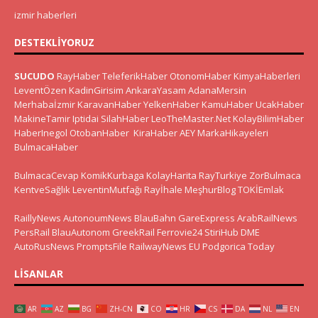
izmir haberleri
DESTEKLIYORUZ
SUCUDO
RayHaber
TeleferikHaber
OtonomHaber
KimyaHaberleri
LeventÖzen
KadinGirisim
AnkaraYasam
AdanaMersin
Merhabaİzmir
KaravanHaber
YelkenHaber
KamuHaber
UcakHaber
MakineTamir
Iptidai
SilahHaber
LeoTheMaster.Net
KolayBilimHaber
HaberInegol
OtobanHaber
KiraHaber
AEY
MarkaHikayeleri
BulmacaHaber
BulmacaCevap
KomikKurbaga
KolayHarita
RayTurkiye
ZorBulmaca
KentveSağlık
LeventinMutfağı
Rayİhale
MeşhurBlog
TOKİEmlak
RaillyNews
AutonoumNews
BlauBahn
GareExpress
ArabRailNews
PersRail
BlauAutonom
GreekRail
Ferrovie24
StiriHub
DME
AutoRusNews
PromptsFile
RailwayNews EU
Podgorica Today
LISANLAR
AR
AZ
BG
ZH-CN
CO
HR
CS
DA
NL
EN