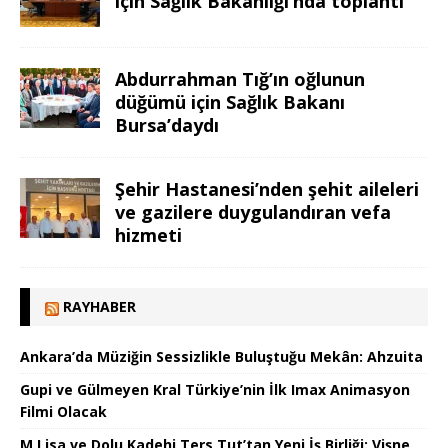
için Sağlık Bakanlığı’nda toplantı
Abdurrahman Tığ’ın oğlunun
düğümü için Sağlık Bakanı
Bursa’daydı
Şehir Hastanesi’nden şehit aileleri
ve gazilere duygulandıran vefa
hizmeti
RAYHABER
Ankara’da Müziğin Sessizlikle Buluştuğu Mekân: Ahzuita
Gupi ve Gülmeyen Kral Türkiye’nin İlk Imax Animasyon
Filmi Olacak
M Lisa ve Dolu Kadehi Ters Tut’tan Yeni İş Birliği: Vişne