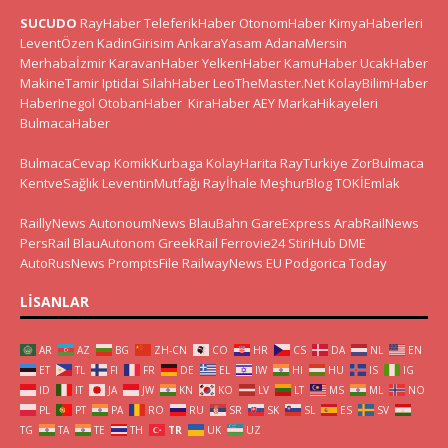
SUCUDO
RayHaber
TeleferikHaber
OtonomHaber
KimyaHaberleri
LeventÖzen
KadinGirisim
AnkaraYasam
AdanaMersin
Merhabaİzmir
KaravanHaber
YelkenHaber
KamuHaber
UcakHaber
MakineTamir
Iptidai
SilahHaber
LeoTheMaster.Net
KolayBilimHaber
HaberInegol
OtobanHaber
KiraHaber
AEY
MarkaHikayeleri
BulmacaHaber
BulmacaCevap
KomikKurbaga
KolayHarita
RayTurkiye
ZorBulmaca
KentveSağlık
LeventinMutfağı
Rayİhale
MeşhurBlog
TOKİEmlak
RaillyNews
AutonoumNews
BlauBahn
GareExpress
ArabRailNews
PersRail
BlauAutonom
GreekRail
Ferrovie24
StiriHub
DME
AutoRusNews
PromptsFile
RailwayNews EU
Podgorica Today
LISANLAR
AR
AZ
BG
ZH-CN
CO
HR
CS
DA
NL
EN
ET
TL
FI
FR
DE
EL
IW
HI
HU
IS
IG
ID
IT
JA
JW
KN
KO
LV
LT
MS
ML
NO
PL
PT
PA
RO
RU
SR
SK
SL
ES
SV
TG
TA
TE
TH
TR
UK
UZ