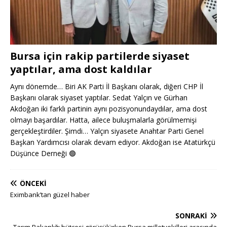
Bursa için rakip partilerde siyaset
yaptılar, ama dost kaldılar
Aynı dönemde… Biri AK Parti İl Başkanı olarak, diğeri CHP İl
Başkanı olarak siyaset yaptılar. Sedat Yalçın ve Gürhan
Akdoğan iki farklı partinin aynı pozisyonundaydılar, ama dost
olmayı başardılar. Hatta, ailece buluşmalarla görülmemişi
gerçekleştirdiler. Şimdi… Yalçın siyasete Anahtar Parti Genel
Başkan Yardımcısı olarak devam ediyor. Akdoğan ise Atatürkçü
Düşünce Derneği
🟢
ÖNCEKI
Eximbank’tan güzel haber
SONRAKI
Tarım Bakanlığı bütçesi görüşülürken Bursa milletvekilleri arasında