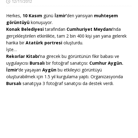
12/11/2012
Herkes,
10 Kasım
günü
İzmir’
den yansıyan
muhteşem
görüntüyü
konuşuyor.
Konak Belediyesi
tarafından
Cumhuriyet Meydanı’
nda
gerçekleştirilen etkinlikte, tam 2 bin 400 kişi yan yana gelerek
harika bir
Atatürk portresi
oluşturdu.
İşte…
Rekorlar Kitabı’
na girecek bu görüntünün fikir babası ve
uygulayıcısı
Bursalı
bir fotoğraf sanatçısı:
Cumhur Aygün.
İzmir’
de yaşayan
Aygün
bu etkileyici görüntüyü
oluşturabilmek için 1.5 yıl kurgulama yaptı. Organizasyonda
Bursalı
sanatçıya 3 fotoğraf sanatçısı da destek verdi.