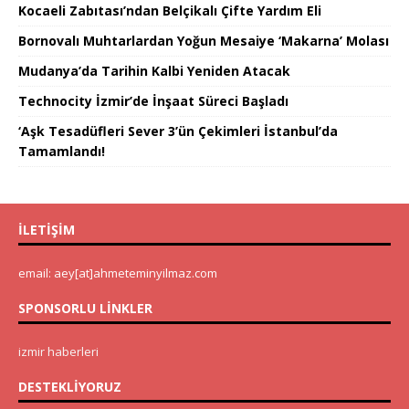
Kocaeli Zabıtası’ndan Belçikalı Çifte Yardım Eli
Bornovalı Muhtarlardan Yoğun Mesaiye ‘Makarna’ Molası
Mudanya’da Tarihin Kalbi Yeniden Atacak
Technocity İzmir’de İnşaat Süreci Başladı
‘Aşk Tesadüfleri Sever 3’ün Çekimleri İstanbul’da
Tamamlandı!
İLETIŞIM
email: aey[at]ahmeteminyilmaz.com
SPONSORLU LINKLER
izmir haberleri
DESTEKLIYORUZ