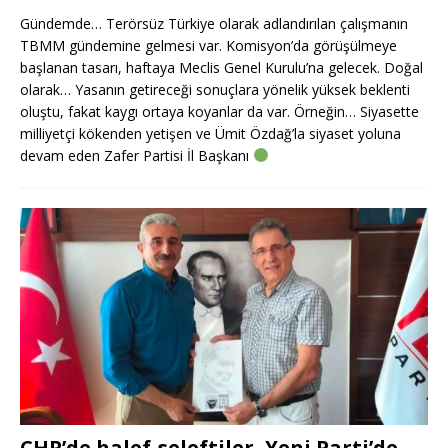
Gündemde… Terörsüz Türkiye olarak adlandırılan çalışmanın
TBMM gündemine gelmesi var. Komisyon’da görüşülmeye
başlanan tasarı, haftaya Meclis Genel Kurulu’na gelecek. Doğal
olarak… Yasanın getireceği sonuçlara yönelik yüksek beklenti
oluştu, fakat kaygı ortaya koyanlar da var. Örneğin… Siyasette
milliyetçi kökenden yetişen ve Ümit Özdağ’la siyaset yoluna
devam eden Zafer Partisi İl Başkanı
CHP’de halef-seleftiler, Yeni Parti’de