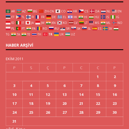
AR
AZ
BG
ZH-CN
CO
HR
CS
DA
NL
EN
ET
TL
FI
FR
DE
EL
IW
HI
HU
IS
IG
ID
IT
JA
JW
KN
KO
LV
LT
MS
ML
NO
PL
PT
PA
RO
RU
SR
SK
SL
ES
SV
TG
TA
TE
TH
TR
UK
UZ
HABER ARŞIVI
EKIM 2011
P
S
Ç
P
C
C
P
1
2
3
4
5
6
7
8
9
10
11
12
13
14
15
16
17
18
19
20
21
22
23
24
25
26
27
28
29
30
31
« Eyl
Kas »