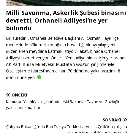
Milli Savunma, Askerlik Şubesi binasını
devretti, Orhaneli Adliyesi’ne yer
bulundu
Bir süredir… Orhaneli Belediye Başkanı Ali Osman Tayır ilçe
merkezinde hükümet konağının boşalttığı binayı yıkıp yeni
düzenlenen meydana katmak istiyor. Fakat, binada Orhaneli
Adliyesi hizmet veriyor. Önce… Yeni adliye binası için yer arandı.
AK Parti Bursa Milletvekili Mustafa Yavuz’un girişimleriyle
Özelleştirme İdaresi’nden alınan 70 dönüme yakın arazinin 8
dönümüne yeni
ÖNCEKI
Kamuran Yılanlı’yı acı gününde eski Bakanlar Tayan ve Gazioğlu
yalnız bırakmadılar
SONRAKI
Çalışma Bakanlığı’nda Batı Trakya Türkleri zirvesi… Çelik’ten çalışma
izinleri için yasal düzenleme sözü