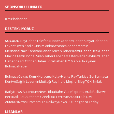
SPONSORLU LINKLER
izmir haberleri
DESTEKLIYORUZ
SUCUDO
RayHaber
TeleferikHaber
OtonomHaber
KimyaHaberleri
LeventÖzen
KadinGirisim
AnkaraYasam
AdanaMersin
Merhabaİzmir
KaravanHaber
YelkenHaber
KamuHaber
UcakHaber
MakineTamir
Iptidai
SilahHaber
LeoTheMaster.Net
KolayBilimHaber
HaberInegol
OtobanHaber
KiraHaber
AEY
MarkaHikayeleri
BulmacaHaber
BulmacaCevap
KomikKurbaga
KolayHarita
RayTurkiye
ZorBulmaca
KentveSağlık
LeventinMutfağı
Rayİhale
MeşhurBlog
TOKİEmlak
RaillyNews
AutonoumNews
BlauBahn
GareExpress
ArabRailNews
PersRail
BlauAutonom
GreekRail
Ferrovie24
StiriHub
DME
AutoRusNews
PromptsFile
RailwayNews EU
Podgorica Today
LISANLAR