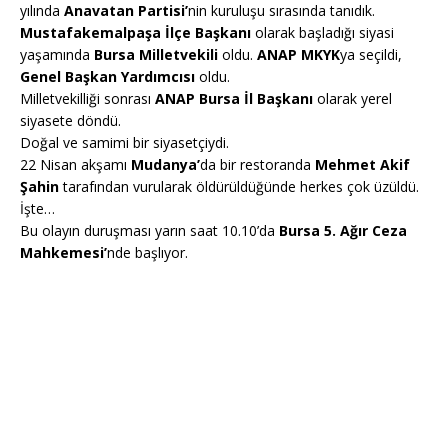
yılında
Anavatan Partisi’
nin kuruluşu sırasında tanıdık.
Mustafakemalpaşa İlçe Başkanı
olarak başladığı siyasi
yaşamında
Bursa Milletvekili
oldu.
ANAP MKYK
ya seçildi,
Genel Başkan Yardımcısı
oldu.
Milletvekilliği sonrası
ANAP Bursa İl Başkanı
olarak yerel
siyasete döndü.
Doğal ve samimi bir siyasetçiydi.
22 Nisan akşamı
Mudanya’
da bir restoranda
Mehmet Akif
Şahin
tarafından vurularak öldürüldüğünde herkes çok üzüldü.
İşte…
Bu olayın duruşması yarın saat 10.10’da
Bursa 5. Ağır Ceza
Mahkemesi’
nde başlıyor.