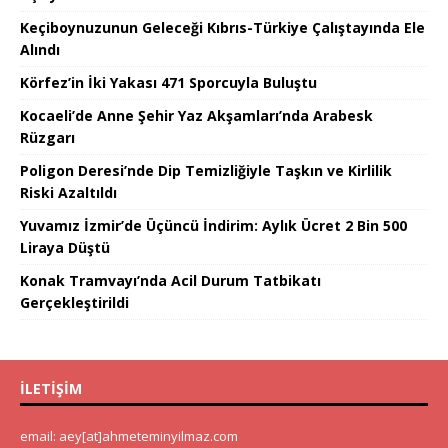
Keçiboynuzunun Geleceği Kıbrıs-Türkiye Çalıştayında Ele
Alındı
Körfez’in İki Yakası 471 Sporcuyla Buluştu
Kocaeli’de Anne Şehir Yaz Akşamları’nda Arabesk
Rüzgarı
Poligon Deresi’nde Dip Temizliğiyle Taşkın ve Kirlilik
Riski Azaltıldı
Yuvamız İzmir’de Üçüncü İndirim: Aylık Ücret 2 Bin 500
Liraya Düştü
Konak Tramvayı’nda Acil Durum Tatbikatı
Gerçekleştirildi
İLETIŞIM
email: aey[at]ahmeteminyilmaz.com