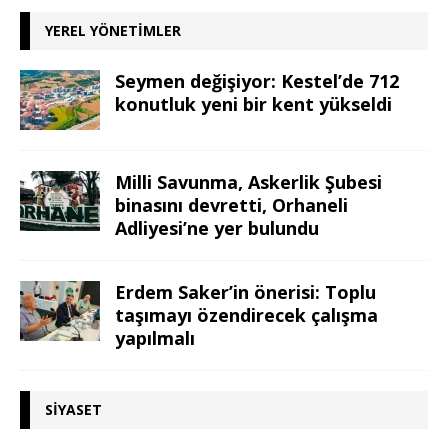
YEREL YÖNETIMLER
Seymen değişiyor: Kestel’de 712
konutluk yeni bir kent yükseldi
Milli Savunma, Askerlik Şubesi
binasını devretti, Orhaneli
Adliyesi’ne yer bulundu
Erdem Saker’in önerisi: Toplu
taşımayı özendirecek çalışma
yapılmalı
SIYASET