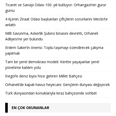
Ticaret ve Sanayi Odası 100. yılı kutluyor: Orhangazi’nin gurur
gümü
4 ilçenin Ziraat Odası başkanları çiftçilerin sorunlarını Meclis’te
anlattı
Milli Savunma, Askerlik Şubesi binasını devretti, Orhaneli
Adliyesi’ne yer bulundu
Erdem Saker’in önerisi: Toplu taşımayı özendirecek çalışma
yapılmalı
Tam bir yerel demokrasi modeli: Kentte yaşayanlar yerel
yönetime katılım yolu
İnegöl’e deniz kıyısı hissi getiren Millet Bahçesi
Orhaneli’de kapalı havuz heyecanı: Gençlerin dünyası değişecek
Türk dünyasından konuklarıyla kiraz bahçesinde sohbet
EN ÇOK OKUNANLAR