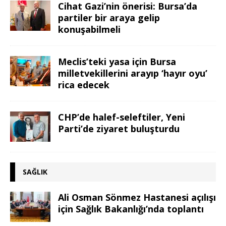
Cihat Gazi’nin önerisi: Bursa’da
partiler bir araya gelip
konuşabilmeli
Meclis’teki yasa için Bursa
milletvekillerini arayıp ‘hayır oyu’
rica edecek
CHP’de halef-seleftiler, Yeni
Parti’de ziyaret buluşturdu
SAĞLIK
Ali Osman Sönmez Hastanesi açılışı
için Sağlık Bakanlığı’nda toplantı