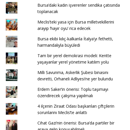
Bursa’daki kadın işverenler sendika çatısında
toplanacak
Meclis’teki yasa için Bursa milletvekillerini
arayıp ‘hayır oyu’ rica edecek
Bursa ekibi kılıç-kalkanla İtalya’yı fethetti,
harmandalıyla büyüledi
Tam bir yerel demokrasi modeli: Kentte
yaşayanlar yerel yönetime katılım yolu
Milli Savunma, Askerlik Şubesi binasını
devretti, Orhaneli Adliyesi’ne yer bulundu
Erdem Saker’in önerisi: Toplu taşımayı
özendirecek çalışma yapılmalı
4 ilçenin Ziraat Odası başkanları çiftçilerin
sorunlarını Meclis’te anlattı
Cihat Gazi’nin önerisi: Bursa’da partiler bir
araya gelip konuşabilmeli