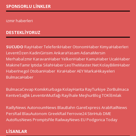
SPONSORLU LINKLER
izmir haberleri
DESTEKLIYORUZ
SUCUDO
RayHaber
TeleferikHaber
OtonomHaber
KimyaHaberleri
LeventÖzen
KadinGirisim
AnkaraYasam
AdanaMersin
Merhabaİzmir
KaravanHaber
YelkenHaber
KamuHaber
UcakHaber
MakineTamir
Iptidai
SilahHaber
LeoTheMaster.Net
KolayBilimHaber
HaberInegol
OtobanHaber
KiraHaber
AEY
MarkaHikayeleri
BulmacaHaber
BulmacaCevap
KomikKurbaga
KolayHarita
RayTurkiye
ZorBulmaca
KentveSağlık
LeventinMutfağı
Rayİhale
MeşhurBlog
TOKİEmlak
RaillyNews
AutonoumNews
BlauBahn
GareExpress
ArabRailNews
PersRail
BlauAutonom
GreekRail
Ferrovie24
StiriHub
DME
AutoRusNews
PromptsFile
RailwayNews EU
Podgorica Today
LISANLAR