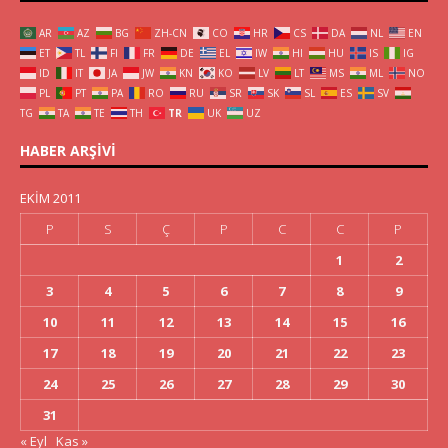
AR
AZ
BG
ZH-CN
CO
HR
CS
DA
NL
EN
ET
TL
FI
FR
DE
EL
IW
HI
HU
IS
IG
ID
IT
JA
JW
KN
KO
LV
LT
MS
ML
NO
PL
PT
PA
RO
RU
SR
SK
SL
ES
SV
TG
TA
TE
TH
TR
UK
UZ
HABER ARŞIVI
EKIM 2011
P
S
Ç
P
C
C
P
1
2
3
4
5
6
7
8
9
10
11
12
13
14
15
16
17
18
19
20
21
22
23
24
25
26
27
28
29
30
31
« Eyl
Kas »