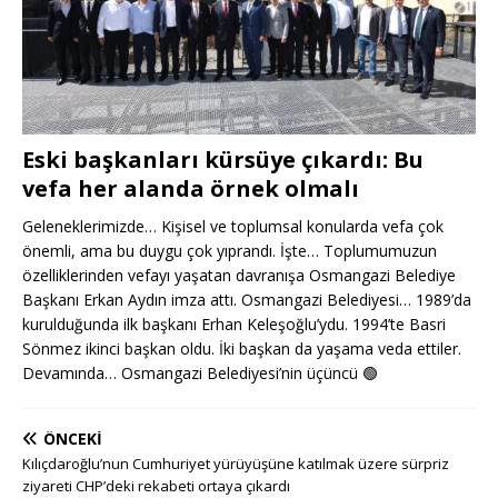
Eski başkanları kürsüye çıkardı: Bu
vefa her alanda örnek olmalı
Geleneklerimizde… Kişisel ve toplumsal konularda vefa çok
önemli, ama bu duygu çok yıprandı. İşte… Toplumumuzun
özelliklerinden vefayı yaşatan davranışa Osmangazi Belediye
Başkanı Erkan Aydın imza attı. Osmangazi Belediyesi… 1989’da
kurulduğunda ilk başkanı Erhan Keleşoğlu’ydu. 1994’te Basri
Sönmez ikinci başkan oldu. İki başkan da yaşama veda ettiler.
Devamında… Osmangazi Belediyesi’nin üçüncü
🟢
ÖNCEKI
Kılıçdaroğlu’nun Cumhuriyet yürüyüşüne katılmak üzere sürpriz
ziyareti CHP’deki rekabeti ortaya çıkardı