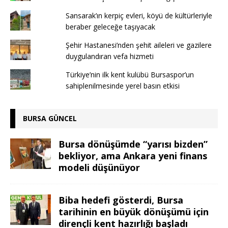
Sansarak’ın kerpiç evleri, köyü de kültürleriyle
beraber geleceğe taşıyacak
Şehir Hastanesi’nden şehit aileleri ve gazilere
duygulandıran vefa hizmeti
Türkiye’nin ilk kent kulübü Bursaspor’un
sahiplenilmesinde yerel basın etkisi
BURSA GÜNCEL
Bursa dönüşümde “yarısı bizden”
bekliyor, ama Ankara yeni finans
modeli düşünüyor
Biba hedefi gösterdi, Bursa
tarihinin en büyük dönüşümü için
dirençli kent hazırlığı başladı