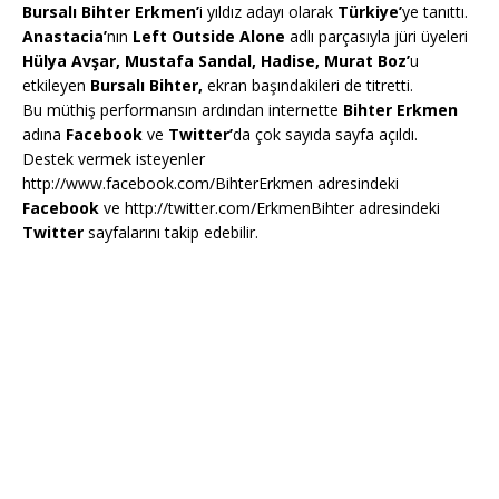
Bursalı Bihter Erkmen’
i yıldız adayı olarak
Türkiye’
ye tanıttı.
Anastacia’
nın
Left Outside Alone
adlı parçasıyla jüri üyeleri
Hülya Avşar, Mustafa Sandal, Hadise, Murat Boz’
u
etkileyen
Bursalı Bihter,
ekran başındakileri de titretti.
Bu müthiş performansın ardından internette
Bihter Erkmen
adına
Facebook
ve
Twitter’
da çok sayıda sayfa açıldı.
Destek vermek isteyenler
http://www.facebook.com/BihterErkmen
adresindeki
Facebook
ve http://twitter.com/ErkmenBihter adresindeki
Twitter
sayfalarını takip edebilir.