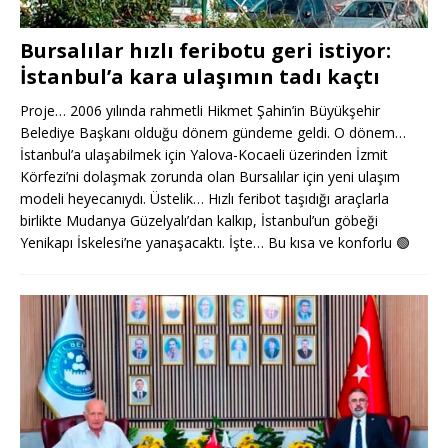
Bursalılar hızlı feribotu geri istiyor:
İstanbul’a kara ulaşımın tadı kaçtı
Proje… 2006 yılında rahmetli Hikmet Şahin’in Büyükşehir
Belediye Başkanı olduğu dönem gündeme geldi. O dönem…
İstanbul’a ulaşabilmek için Yalova-Kocaeli üzerinden İzmit
Körfezi’ni dolaşmak zorunda olan Bursalılar için yeni ulaşım
modeli heyecanıydı. Üstelik… Hızlı feribot taşıdığı araçlarla
birlikte Mudanya Güzelyalı’dan kalkıp, İstanbul’un göbeği
Yenikapı İskelesi’ne yanaşacaktı. İşte… Bu kısa ve konforlu
🟢