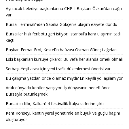
Ayrılacak belediye başkanlarına CHP İl Başkanı Özkan’dan çağrı
var
Bursa Terminali’nden Sabiha Gökçen’e ulaşım eziyete döndü
Bursalılar hızlı feribotu geri istiyor: İstanbul’a kara ulaşımın tadı
kaçtı
Başkan Ferhat Erol, Kestel’in hafızası Osman Güneş’i ağırladı
Eski başkanları kürsüye çıkardı: Bu vefa her alanda örnek olmalı
Setbaşı-Yeşil arası için yeni trafik düzenlemesi önerisi var
Bu çalışma yazdan önce olamaz mıydı? En keyifli yol aşılamıyor
Artık dünyada kentler yarışıyor: İş dünyasının hedefi önce
Bursa’yla bütünleşmek
Bursa’nın Kılıç-Kalkan’ı 4 festivallik İtalya seferine çıktı
Kent Konseyi, kentin yerel yönetimle en büyük ve güçlü bağını
oluşturuyor