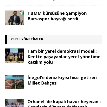
TBMM kürsüsüne Şampiyon
Bursaspor bayrağı serdi
YEREL YÖNETIMLER
Tam bir yerel demokrasi modeli:
Kentte yaşayanlar yerel yönetime
katılım yolu
İnegöl’e deniz kıyısı hissi getiren
Millet Bahçesi
Orhaneli’de kapalı havuz heyecanı:
Gençlerin dünyası değişecek