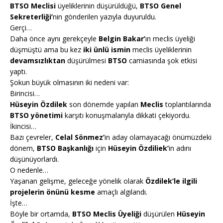
BTSO Meclisi
üyeliklerinin düşürüldüğü,
BTSO Genel
Sekreterliği’
nin gönderilen yazıyla duyuruldu.
Gerçi…
Daha önce aynı gerekçeyle
Belgin Bakar’
ın meclis üyeliği
düşmüştü ama bu kez
iki ünlü ismin
meclis üyeliklerinin
devamsızlıktan
düşürülmesi
BTSO
camiasında şok etkisi
yaptı.
Şokun büyük olmasının iki nedeni var:
Birincisi…
Hüseyin Özdilek
son dönemde yapılan
Meclis
toplantılarında
BTSO yönetimi
karşıtı konuşmalarıyla dikkati çekiyordu.
İkincisi…
Bazı çevreler,
Celal Sönmez’
in aday olamayacağı önümüzdeki
dönem,
BTSO Başkanlığı
için
Hüseyin Özdiliek’
in adını
düşünüyorlardı.
O nedenle…
Yaşanan gelişme, geleceğe yönelik olarak
Özdilek’le ilgili
projelerin önünü kesme
amaçlı algılandı.
İşte…
Böyle bir ortamda,
BTSO Meclis Üyeliği
düşürülen
Hüseyin