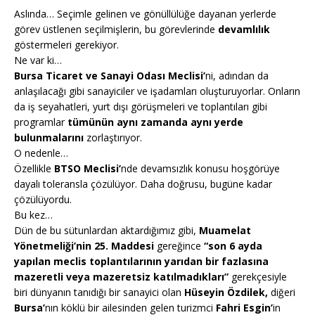
Aslında… Seçimle gelinen ve gönüllülüğe dayanan yerlerde
görev üstlenen seçilmişlerin, bu görevlerinde
devamlılık
göstermeleri gerekiyor.
Ne var ki…
Bursa Ticaret ve Sanayi Odası Meclisi’
ni, adından da
anlaşılacağı gibi sanayiciler ve işadamları oluşturuyorlar. Onların
da iş seyahatleri, yurt dışı görüşmeleri ve toplantıları gibi
programlar
tümünün aynı zamanda aynı yerde
bulunmalarını
zorlaştırıyor.
O nedenle…
Özellikle
BTSO Meclisi’
nde devamsızlık konusu hoşgörüye
dayalı toleransla çözülüyor. Daha doğrusu, bugüne kadar
çözülüyordu.
Bu kez…
Dün de bu sütunlardan aktardığımız gibi,
Muamelat
Yönetmeliği’nin 25. Maddesi
gereğince
“son 6 ayda
yapılan meclis toplantılarının yarıdan bir fazlasına
mazeretli veya mazeretsiz katılmadıkları”
gerekçesiyle
biri dünyanın tanıdığı bir sanayici olan
Hüseyin Özdilek,
diğeri
Bursa’
nın köklü bir ailesinden gelen turizmci
Fahri Esgin’
in