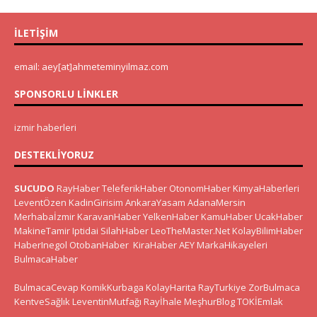
İLETIŞIM
email: aey[at]ahmeteminyilmaz.com
SPONSORLU LINKLER
izmir haberleri
DESTEKLIYORUZ
SUCUDO
RayHaber
TeleferikHaber
OtonomHaber
KimyaHaberleri
LeventÖzen
KadinGirisim
AnkaraYasam
AdanaMersin
Merhabaİzmir
KaravanHaber
YelkenHaber
KamuHaber
UcakHaber
MakineTamir
Iptidai
SilahHaber
LeoTheMaster.Net
KolayBilimHaber
HaberInegol
OtobanHaber
KiraHaber
AEY
MarkaHikayeleri
BulmacaHaber
BulmacaCevap
KomikKurbaga
KolayHarita
RayTurkiye
ZorBulmaca
KentveSağlık
LeventinMutfağı
Rayİhale
MeşhurBlog
TOKİEmlak