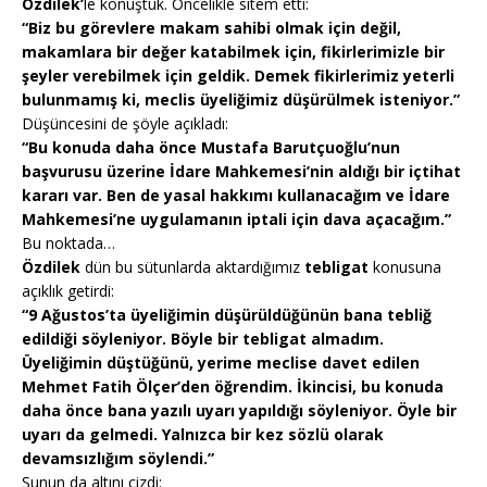
Özdilek’
le konuştuk. Öncelikle sitem etti:
“Biz bu görevlere makam sahibi olmak için değil,
makamlara bir değer katabilmek için, fikirlerimizle bir
şeyler verebilmek için geldik. Demek fikirlerimiz yeterli
bulunmamış ki, meclis üyeliğimiz düşürülmek isteniyor.”
Düşüncesini de şöyle açıkladı:
“Bu konuda daha önce Mustafa Barutçuoğlu’nun
başvurusu üzerine İdare Mahkemesi’nin aldığı bir içtihat
kararı var. Ben de yasal hakkımı kullanacağım ve İdare
Mahkemesi’ne uygulamanın iptali için dava açacağım.”
Bu noktada…
Özdilek
dün bu sütunlarda aktardığımız
tebligat
konusuna
açıklık getirdi:
“9 Ağustos’ta üyeliğimin düşürüldüğünün bana tebliğ
edildiği söyleniyor. Böyle bir tebligat almadım.
Üyeliğimin düştüğünü, yerime meclise davet edilen
Mehmet Fatih Ölçer’den öğrendim. İkincisi, bu konuda
daha önce bana yazılı uyarı yapıldığı söyleniyor. Öyle bir
uyarı da gelmedi. Yalnızca bir kez sözlü olarak
devamsızlığım söylendi.”
Şunun da altını çizdi: