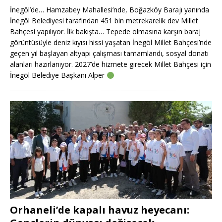
İnegöl’de… Hamzabey Mahallesi’nde, Boğazköy Barajı yanında
İnegöl Belediyesi tarafından 451 bin metrekarelik dev Millet
Bahçesi yapılıyor. İlk bakışta… Tepede olmasına karşın baraj
görüntüsüyle deniz kıyısı hissi yaşatan İnegöl Millet Bahçesi’nde
geçen yıl başlayan altyapı çalışması tamamlandı, sosyal donatı
alanları hazırlanıyor. 2027’de hizmete girecek Millet Bahçesi için
İnegöl Belediye Başkanı Alper
Orhaneli’de kapalı havuz heyecanı: