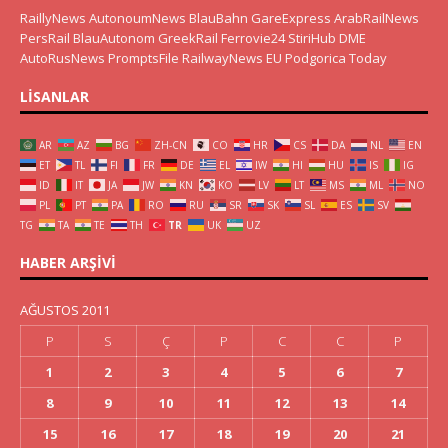
RaillyNews
AutonoumNews
BlauBahn
GareExpress
ArabRailNews
PersRail
BlauAutonom
GreekRail
Ferrovie24
StiriHub
DME
AutoRusNews
PromptsFile
RailwayNews EU
Podgorica Today
LISANLAR
AR
AZ
BG
ZH-CN
CO
HR
CS
DA
NL
EN
ET
TL
FI
FR
DE
EL
IW
HI
HU
IS
IG
ID
IT
JA
JW
KN
KO
LV
LT
MS
ML
NO
PL
PT
PA
RO
RU
SR
SK
SL
ES
SV
TG
TA
TE
TH
TR
UK
UZ
HABER ARŞIVI
AĞUSTOS 2011
P
S
Ç
P
C
C
P
1
2
3
4
5
6
7
8
9
10
11
12
13
14
15
16
17
18
19
20
21