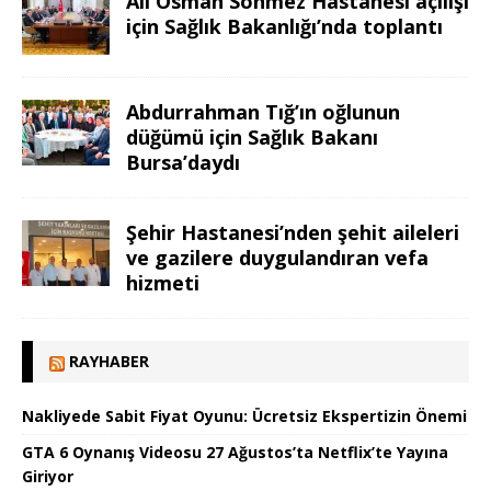
Ali Osman Sönmez Hastanesi açılışı
için Sağlık Bakanlığı’nda toplantı
Abdurrahman Tığ’ın oğlunun
düğümü için Sağlık Bakanı
Bursa’daydı
Şehir Hastanesi’nden şehit aileleri
ve gazilere duygulandıran vefa
hizmeti
RAYHABER
Nakliyede Sabit Fiyat Oyunu: Ücretsiz Ekspertizin Önemi
GTA 6 Oynanış Videosu 27 Ağustos’ta Netflix’te Yayına
Giriyor