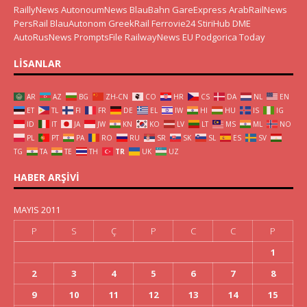
RaillyNews
AutonoumNews
BlauBahn
GareExpress
ArabRailNews
PersRail
BlauAutonom
GreekRail
Ferrovie24
StiriHub
DME
AutoRusNews
PromptsFile
RailwayNews EU
Podgorica Today
LISANLAR
AR
AZ
BG
ZH-CN
CO
HR
CS
DA
NL
EN
ET
TL
FI
FR
DE
EL
IW
HI
HU
IS
IG
ID
IT
JA
JW
KN
KO
LV
LT
MS
ML
NO
PL
PT
PA
RO
RU
SR
SK
SL
ES
SV
TG
TA
TE
TH
TR
UK
UZ
HABER ARŞIVI
MAYIS 2011
P
S
Ç
P
C
C
P
1
2
3
4
5
6
7
8
9
10
11
12
13
14
15