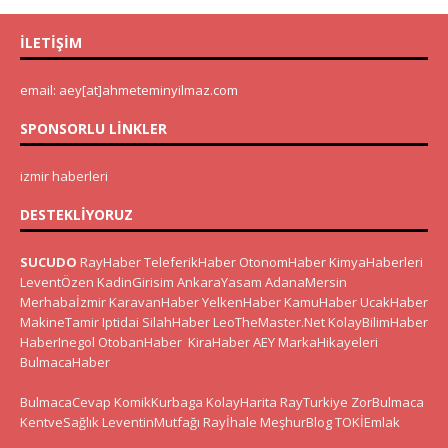
İLETIŞIM
email: aey[at]ahmeteminyilmaz.com
SPONSORLU LINKLER
izmir haberleri
DESTEKLIYORUZ
SUCUDO
RayHaber
TeleferikHaber
OtonomHaber
KimyaHaberleri
LeventÖzen
KadinGirisim
AnkaraYasam
AdanaMersin
Merhabaİzmir
KaravanHaber
YelkenHaber
KamuHaber
UcakHaber
MakineTamir
Iptidai
SilahHaber
LeoTheMaster.Net
KolayBilimHaber
HaberInegol
OtobanHaber
KiraHaber
AEY
MarkaHikayeleri
BulmacaHaber
BulmacaCevap
KomikKurbaga
KolayHarita
RayTurkiye
ZorBulmaca
KentveSağlık
LeventinMutfağı
Rayİhale
MeşhurBlog
TOKİEmlak