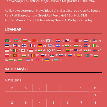
KentveSağlık
LeventinMutfağı
Rayİhale
MeşhurBlog
TOKİEmlak
RaillyNews
AutonoumNews
BlauBahn
GareExpress
ArabRailNews
PersRail
BlauAutonom
GreekRail
Ferrovie24
StiriHub
DME
AutoRusNews
PromptsFile
RailwayNews EU
Podgorica Today
LISANLAR
AR
AZ
BG
ZH-CN
CO
HR
CS
DA
NL
EN
ET
TL
FI
FR
DE
EL
IW
HI
HU
IS
IG
ID
IT
JA
JW
KN
KO
LV
LT
MS
ML
NO
PL
PT
PA
RO
RU
SR
SK
SL
ES
SV
TG
TA
TE
TH
TR
UK
UZ
HABER ARŞIVI
MAYIS 2011
P
S
Ç
P
C
C
P
1
2
3
4
5
6
7
8