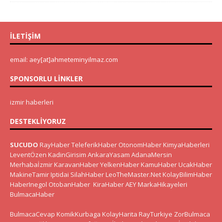
İLETIŞIM
email: aey[at]ahmeteminyilmaz.com
SPONSORLU LINKLER
izmir haberleri
DESTEKLIYORUZ
SUCUDO
RayHaber
TeleferikHaber
OtonomHaber
KimyaHaberleri
LeventÖzen
KadinGirisim
AnkaraYasam
AdanaMersin
Merhabaİzmir
KaravanHaber
YelkenHaber
KamuHaber
UcakHaber
MakineTamir
Iptidai
SilahHaber
LeoTheMaster.Net
KolayBilimHaber
HaberInegol
OtobanHaber
KiraHaber
AEY
MarkaHikayeleri
BulmacaHaber
BulmacaCevap
KomikKurbaga
KolayHarita
RayTurkiye
ZorBulmaca