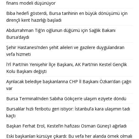
finans modeli düşünüyor
Biba hedefi gösterdi, Bursa tarihinin en büyük dönüşümü için
dirençli kent hazırlığı başladı
Abdurrahman Tığ’ın oğlunun düğümü için Sağlık Bakanı
Bursa’daydı
Şehir Hastanesi’nden şehit aileleri ve gazilere duygulandıran
vefa hizmeti
İYİ Parti’nin Yenişehir İlçe Başkanı, AK Parti’nin Kestel Gençlik
Kolu Başkanı değişti
Ayrılacak belediye başkanlarına CHP İl Başkanı Özkan’dan çağrı
var
Bursa Terminali’nden Sabiha Gökçen’e ulaşım eziyete döndü
Bursalılar hızlı feribotu geri istiyor: İstanbul’a kara ulaşımın tadı
kaçtı
Başkan Ferhat Erol, Kestel’in hafızası Osman Güneş’i ağırladı
Eski başkanları kürsüye çıkardı: Bu vefa her alanda örnek olmalı