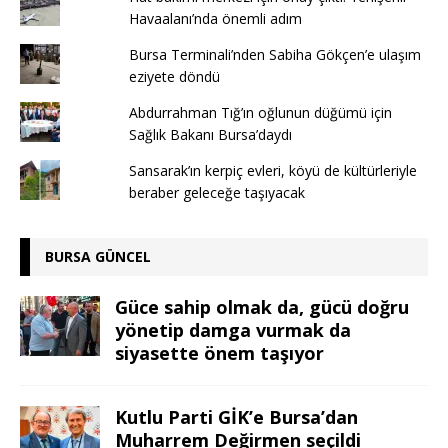
Havaalanı’nda önemli adım
Bursa Terminali’nden Sabiha Gökçen’e ulaşım
eziyete döndü
Abdurrahman Tığ’ın oğlunun düğümü için
Sağlık Bakanı Bursa’daydı
Sansarak’ın kerpiç evleri, köyü de kültürleriyle
beraber geleceğe taşıyacak
BURSA GÜNCEL
Güce sahip olmak da, gücü doğru
yönetip damga vurmak da
siyasette önem taşıyor
Kutlu Parti GİK’e Bursa’dan
Muharrem Değirmen seçildi