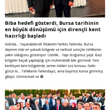
Biba hedefi gösterdi, Bursa tarihinin
en büyük dönüşümü için dirençli kent
hazırlığı başladı
Aslında… Yaşanabilecek felaketin herkes farkında. Bursa
deprem riski en yüksek bölgede ve tarihsel süreçler tehlikenin
yakın olduğunu gösteriyor. Üstelik… Yapı stoğumuz yaşlı. Bazı
bölgeler kaçak yapılaştığı için mühendislik bile görmedi. Yeni
kentleşen kimi bölgelerde zemin riskleri söz konusu. Gelin
görün ki… Tehlikenin farkındayız, ama başımızı kuma gömmüş
gibiyiz. Görmezsek ve
🟢