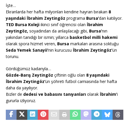
İşte…
Ekranlarda her hafta milyonları kendine hayran bırakan
8
yaşındaki
İbrahim Zeytingöz
programa
Bursa’
dan katılıyor.
TED Bursa Koleji
ikinci sınıf öğrencisi olan
İbrahim
Zeytingöz,
soyadından da anlaşılacağı gibi,
Bursa’
nın
yakından tanıdığı bir ismin; yıllarca
basketbol milli hakemi
olarak spora hizmet veren,
Bursa
markaları arasına soktuğu
Seda Yemek Sanayii’
nin kurucusu
İbrahim Zeytingöz’
ün
torunu.
Gördüğümüz kadarıyla…
Gözde-Barış Zeytingöz
çiftinin oğlu olan
8 yaşındaki
İbrahim Zeytingöz’
ün şöhreti futbol camiasında her hafta
daha da yayılıyor.
Bizler de
dedesi ve babasını tanıyanları
olarak
İbrahim’
i
gururla izliyoruz.