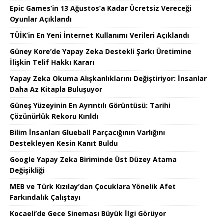
Epic Games’in 13 Ağustos’a Kadar Ücretsiz Vereceği
Oyunlar Açıklandı
TÜİK’in En Yeni İnternet Kullanımı Verileri Açıklandı
Güney Kore’de Yapay Zeka Destekli Şarkı Üretimine
İlişkin Telif Hakkı Kararı
Yapay Zeka Okuma Alışkanlıklarını Değiştiriyor: İnsanlar
Daha Az Kitapla Buluşuyor
Güneş Yüzeyinin En Ayrıntılı Görüntüsü: Tarihi
Çözünürlük Rekoru Kırıldı
Bilim İnsanları Glueball Parçacığının Varlığını
Destekleyen Kesin Kanıt Buldu
Google Yapay Zeka Biriminde Üst Düzey Atama
Değişikliği
MEB ve Türk Kızılay’dan Çocuklara Yönelik Afet
Farkındalık Çalıştayı
Kocaeli’de Gece Sineması Büyük İlgi Görüyor