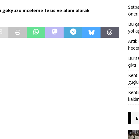
Setba
nı gökyüzü inceleme tesis ve alanı olarak
öneri
Bu ça
yol a
Artık
hedef
Bursa’
çıktı
Kent 
güçlü
Kenti
kaldı
E