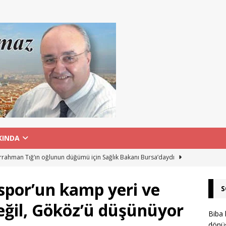
KINDA
rahman Tığ’ın oğlunun düğümü için Sağlık Bakanı Bursa’daydı
spor’un kamp yeri ve
S
 Hastanesi’nden şehit aileleri ve gazilere duygulandıran vefa
 değil, Gököz’ü düşünüyor
Biba 
dönüş
rti’nin Yenişehir İlçe Başkanı, AK Parti’nin Kestel Gençlik Kolu