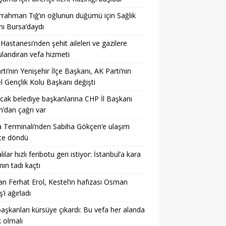
rahman Tığ’ın oğlunun düğümü için Sağlık
ı Bursa’daydı
 Hastanesi’nden şehit aileleri ve gazilere
landıran vefa hizmeti
arti’nin Yenişehir İlçe Başkanı, AK Parti’nin
l Gençlik Kolu Başkanı değişti
acak belediye başkanlarına CHP İl Başkanı
’dan çağrı var
 Terminali’nden Sabiha Gökçen’e ulaşım
te döndü
ılar hızlı feribotu geri istiyor: İstanbul’a kara
mın tadı kaçtı
n Ferhat Erol, Kestel’in hafızası Osman
’i ağırladı
başkanları kürsüye çıkardı: Bu vefa her alanda
 olmalı