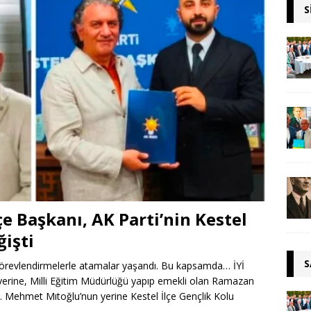
S
lçe Başkanı, AK Parti’nin Kestel
ğişti
S
 görevlendirmelerle atamalar yaşandı. Bu kapsamda… İYİ
ın yerine, Milli Eğitim Müdürlüğü yapıp emekli olan Ramazan
se… Mehmet Mıtoğlu’nun yerine Kestel İlçe Gençlik Kolu