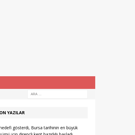
ON YAZILAR
hedefi gösterdi, Bursa tarihinin en büyük
ümü için dirençli kent hazırlığı başladı