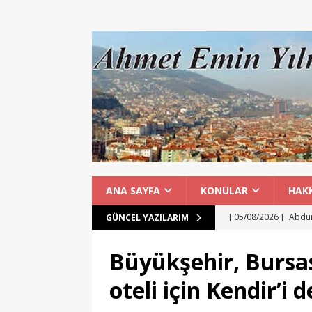
ANA SAYFA
KONULAR
HAK
[ 05/08/2026 ]
Abdur
GÜNCEL YAZILARIM
GENEL
Büyükşehir, Bursa
[ 05/08/2026 ]
Şehir
oteli için Kendir’i
hizmeti
GENEL
[ 05/08/2026 ]
İYİ Pa