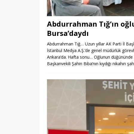
Abdurrahman Tığ’ın oğl
Bursa’daydı
Abdurrahman Tığ… Uzun yıllar AK Parti İl Başka
İstanbul Medya A.Ş.’de genel müdürlük görev
Ankara’da. Hafta sonu… Oğlunun düğününde AK
Başkanvekili Şahin Biba’nın kıydığı nikahın şah