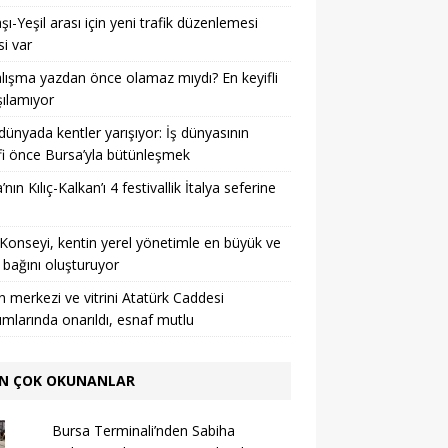
şı-Yeşil arası için yeni trafik düzenlemesi
si var
lışma yazdan önce olamaz mıydı? En keyifli
şılamıyor
 dünyada kentler yarışıyor: İş dünyasının
i önce Bursa’yla bütünleşmek
nın Kılıç-Kalkan’ı 4 festivallik İtalya seferine
Konseyi, kentin yerel yönetimle en büyük ve
 bağını oluşturuyor
n merkezi ve vitrini Atatürk Caddesi
rımlarında onarıldı, esnaf mutlu
N ÇOK OKUNANLAR
Bursa Terminali’nden Sabiha