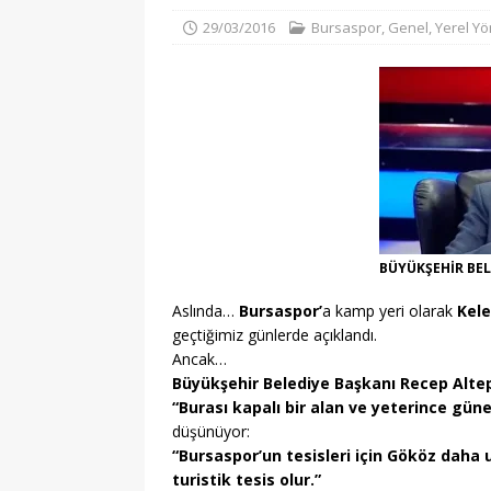
29/03/2016
Bursaspor
,
Genel
,
Yerel Y
Başkanı değişti
G
[ 05/08/2026 ]
Ayrıl
GENEL
[ 06/08/2026 ]
Biba 
kent hazırlığı başladı
BÜYÜKŞEHİR BEL
Aslında…
Bursaspor’
a kamp yeri olarak
Kel
geçtiğimiz günlerde açıklandı.
Ancak…
Büyükşehir Belediye Başkanı Recep Alte
“Burası kapalı bir alan ve yeterince güneş
düşünüyor:
“Bursaspor’un tesisleri için Gököz daha u
turistik tesis olur.”