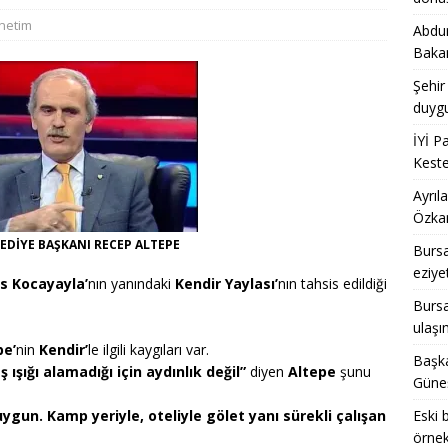
önetim
Abdur
ENEL
Bakan
acak belediye başkanlarına CHP İl Başkanı Özkan’dan çağrı var
Şehir
duygu
hedefi gösterdi, Bursa tarihinin en büyük dönüşümü için dirençli
İYİ P
Keste
GENEL
Ayrıl
Özkan
EDİYE BAŞKANI RECEP ALTEPE
Bursa
eziye
es
Kocayayla’
nın yanındaki
Kendir Yaylası’
nın tahsis edildiği
Bursal
ulaşı
pe’
nin
Kendir’
le ilgili kaygıları var.
Başka
 ışığı alamadığı için aydınlık değil”
diyen
Altepe
şunu
Güneş
ygun. Kamp yeriyle, oteliyle gölet yanı sürekli çalışan
Eski 
örnek