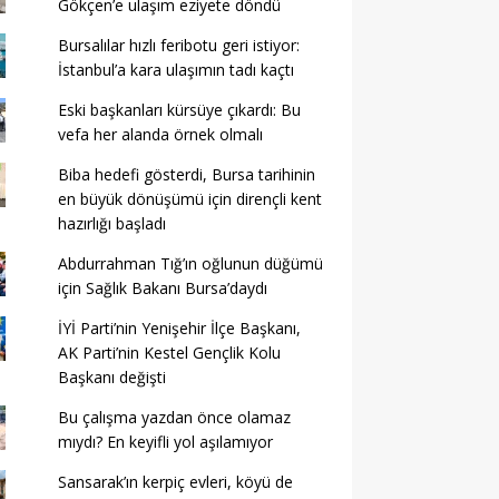
Gökçen’e ulaşım eziyete döndü
Bursalılar hızlı feribotu geri istiyor:
İstanbul’a kara ulaşımın tadı kaçtı
Eski başkanları kürsüye çıkardı: Bu
vefa her alanda örnek olmalı
Biba hedefi gösterdi, Bursa tarihinin
en büyük dönüşümü için dirençli kent
hazırlığı başladı
Abdurrahman Tığ’ın oğlunun düğümü
için Sağlık Bakanı Bursa’daydı
İYİ Parti’nin Yenişehir İlçe Başkanı,
AK Parti’nin Kestel Gençlik Kolu
Başkanı değişti
Bu çalışma yazdan önce olamaz
mıydı? En keyifli yol aşılamıyor
Sansarak’ın kerpiç evleri, köyü de