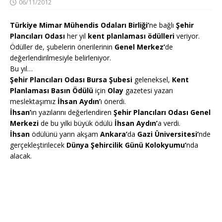
06/11/2012
Türkiye Mimar Mühendis Odaları Birliği’
ne bağlı
Şehir
Plancıları Odası
her yıl
kent planlaması ödülleri
veriyor.
Ödüller de, şubelerin önerilerinin
Genel Merkez’
de
değerlendirilmesiyle belirleniyor.
Bu yıl…
Şehir Plancıları Odası Bursa Şubesi
geleneksel,
Kent
Planlaması Basın Ödülü
için
Olay
gazetesi yazarı
meslektaşımız
İhsan Aydın’
ı
önerdi.
İhsan’
ın yazılarını değerlendiren
Şehir Plancıları Odası Genel
Merkezi
de bu yılki büyük ödülü
İhsan Aydın’
a verdi.
İhsan
ödülünü yarın akşam
Ankara’
da
Gazi Üniversitesi’
nde
gerçekleştirilecek
Dünya Şehircilik Günü Kolokyumu’
nda
alacak.