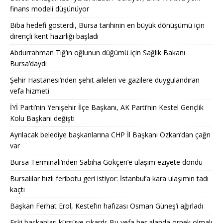
finans modeli düşünüyor
Biba hedefi gösterdi, Bursa tarihinin en büyük dönüşümü için
dirençli kent hazırlığı başladı
Abdurrahman Tığ’ın oğlunun düğümü için Sağlık Bakanı
Bursa’daydı
Şehir Hastanesi’nden şehit aileleri ve gazilere duygulandıran
vefa hizmeti
İYİ Parti’nin Yenişehir İlçe Başkanı, AK Parti’nin Kestel Gençlik
Kolu Başkanı değişti
Ayrılacak belediye başkanlarına CHP İl Başkanı Özkan’dan çağrı
var
Bursa Terminali’nden Sabiha Gökçen’e ulaşım eziyete döndü
Bursalılar hızlı feribotu geri istiyor: İstanbul’a kara ulaşımın tadı
kaçtı
Başkan Ferhat Erol, Kestel’in hafızası Osman Güneş’i ağırladı
Eski başkanları kürsüye çıkardı: Bu vefa her alanda örnek olmalı