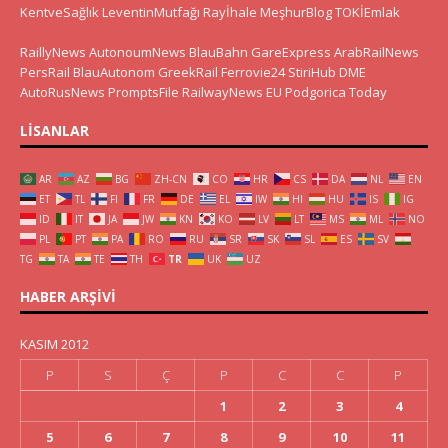
KentveSağlık
LeventinMutfağı
Rayİhale
MeşhurBlog
TOKİEmlak
RaillyNews
AutonoumNews
BlauBahn
GareExpress
ArabRailNews
PersRail
BlauAutonom
GreekRail
Ferrovie24
StiriHub
DME
AutoRusNews
PromptsFile
RailwayNews EU
Podgorica Today
LISANLAR
AR
AZ
BG
ZH-CN
CO
HR
CS
DA
NL
EN
ET
TL
FI
FR
DE
EL
IW
HI
HU
IS
IG
ID
IT
JA
JW
KN
KO
LV
LT
MS
ML
NO
PL
PT
PA
RO
RU
SR
SK
SL
ES
SV
TG
TA
TE
TH
TR
UK
UZ
HABER ARŞIVI
KASIM 2012
P
S
Ç
P
C
C
P
1
2
3
4
5
6
7
8
9
10
11