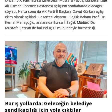
Önce… AK Parti Bursa Milletvekili Mustafa Yavuz, sohbetimizde
Ali Osman Sönmez Hastanesi açılışının sonbaharda olacağını
söyledi. Hafta sonu da AK Parti İl Başkanı Davut Gürkan açılışı
ekim olarak açıkladı. Pazartesi akşamı… Sağlık Bakanı Prof. Dr.
Kemal Memişoğlu, aralarında Bursa İl Sağlık Müdürü Dr.
Mustafa Çetin’in de bulunduğu il müdürleriyle hizmete
🟢
Barış yollarda: Geleceğin belediye
sendikacılığı için yola çıktılar