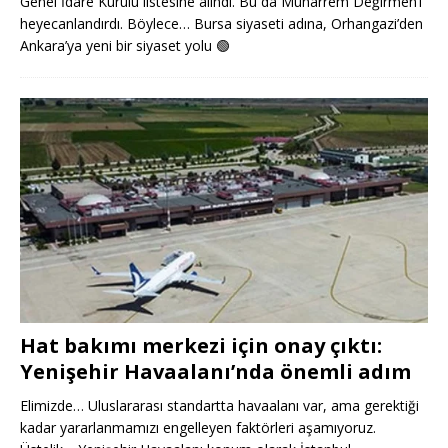
Genel İdare Kurulu listesine alındı. Bu da Muharrem Değirmen’i
heyecanlandırdı. Böylece… Bursa siyaseti adına, Orhangazi’den
Ankara’ya yeni bir siyaset yolu
🟢
Hat bakımı merkezi için onay çıktı:
Yenişehir Havaalanı’nda önemli adım
Elimizde… Uluslararası standartta havaalanı var, ama gerektiği
kadar yararlanmamızı engelleyen faktörleri aşamıyoruz.