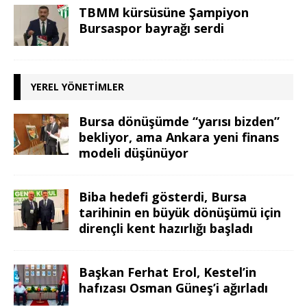
TBMM kürsüsüne Şampiyon
Bursaspor bayrağı serdi
YEREL YÖNETIMLER
Bursa dönüşümde “yarısı bizden”
bekliyor, ama Ankara yeni finans
modeli düşünüyor
Biba hedefi gösterdi, Bursa
tarihinin en büyük dönüşümü için
dirençli kent hazırlığı başladı
Başkan Ferhat Erol, Kestel’in
hafızası Osman Güneş’i ağırladı