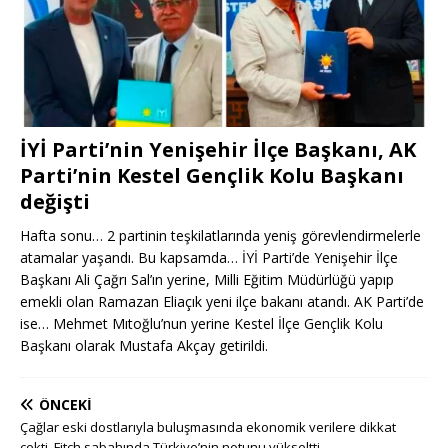
İYİ Parti’nin Yenişehir İlçe Başkanı, AK
Parti’nin Kestel Gençlik Kolu Başkanı
değişti
Hafta sonu… 2 partinin teşkilatlarında yeniş görevlendirmelerle
atamalar yaşandı. Bu kapsamda… İYİ Parti’de Yenişehir İlçe
Başkanı Ali Çağrı Sal’ın yerine, Milli Eğitim Müdürlüğü yapıp
emekli olan Ramazan Eliaçık yeni ilçe bakanı atandı. AK Parti’de
ise… Mehmet Mıtoğlu’nun yerine Kestel İlçe Gençlik Kolu
Başkanı olarak Mustafa Akçay getirildi.
ÖNCEKI
Çağlar eski dostlarıyla buluşmasında ekonomik verilere dikkat
çekti, Fitch sabahında Türkiye’nin notunu yükseltti