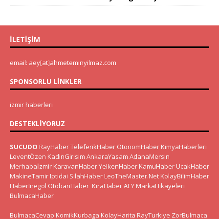
İLETIŞIM
email: aey[at]ahmeteminyilmaz.com
SPONSORLU LINKLER
izmir haberleri
DESTEKLIYORUZ
SUCUDO
RayHaber
TeleferikHaber
OtonomHaber
KimyaHaberleri
LeventÖzen
KadinGirisim
AnkaraYasam
AdanaMersin
Merhabaİzmir
KaravanHaber
YelkenHaber
KamuHaber
UcakHaber
MakineTamir
Iptidai
SilahHaber
LeoTheMaster.Net
KolayBilimHaber
HaberInegol
OtobanHaber
KiraHaber
AEY
MarkaHikayeleri
BulmacaHaber
BulmacaCevap
KomikKurbaga
KolayHarita
RayTurkiye
ZorBulmaca