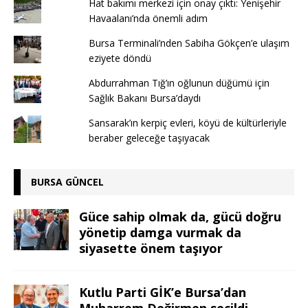
Hat bakımı merkezi için onay çıktı: Yenişehir
Havaalanı’nda önemli adım
Bursa Terminali’nden Sabiha Gökçen’e ulaşım
eziyete döndü
Abdurrahman Tığ’ın oğlunun düğümü için
Sağlık Bakanı Bursa’daydı
Sansarak’ın kerpiç evleri, köyü de kültürleriyle
beraber geleceğe taşıyacak
BURSA GÜNCEL
Güce sahip olmak da, gücü doğru
yönetip damga vurmak da
siyasette önem taşıyor
Kutlu Parti GİK’e Bursa’dan
Muharrem Değirmen seçildi