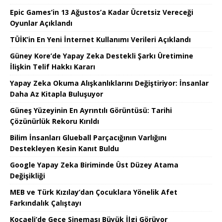
Epic Games’in 13 Ağustos’a Kadar Ücretsiz Vereceği
Oyunlar Açıklandı
TÜİK’in En Yeni İnternet Kullanımı Verileri Açıklandı
Güney Kore’de Yapay Zeka Destekli Şarkı Üretimine
İlişkin Telif Hakkı Kararı
Yapay Zeka Okuma Alışkanlıklarını Değiştiriyor: İnsanlar
Daha Az Kitapla Buluşuyor
Güneş Yüzeyinin En Ayrıntılı Görüntüsü: Tarihi
Çözünürlük Rekoru Kırıldı
Bilim İnsanları Glueball Parçacığının Varlığını
Destekleyen Kesin Kanıt Buldu
Google Yapay Zeka Biriminde Üst Düzey Atama
Değişikliği
MEB ve Türk Kızılay’dan Çocuklara Yönelik Afet
Farkındalık Çalıştayı
Kocaeli’de Gece Sineması Büyük İlgi Görüyor