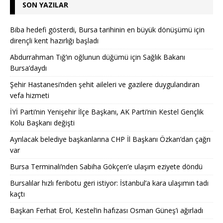
SON YAZILAR
Biba hedefi gösterdi, Bursa tarihinin en büyük dönüşümü için
dirençli kent hazırlığı başladı
Abdurrahman Tığ’ın oğlunun düğümü için Sağlık Bakanı
Bursa’daydı
Şehir Hastanesi’nden şehit aileleri ve gazilere duygulandıran
vefa hizmeti
İYİ Parti’nin Yenişehir İlçe Başkanı, AK Parti’nin Kestel Gençlik
Kolu Başkanı değişti
Ayrılacak belediye başkanlarına CHP İl Başkanı Özkan’dan çağrı
var
Bursa Terminali’nden Sabiha Gökçen’e ulaşım eziyete döndü
Bursalılar hızlı feribotu geri istiyor: İstanbul’a kara ulaşımın tadı
kaçtı
Başkan Ferhat Erol, Kestel’in hafızası Osman Güneş’i ağırladı