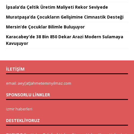
İpsala’da Çeltik Üretim Maliyeti Rekor Seviyede
Muratpaşa’da Çocukların Gelişimine Cimnastik Desteği
Mersin’de Çocuklar Bilimle Buluşuyor
Karacabey’de 38 Bin 850 Dekar Arazi Modern Sulamaya
Kavuşuyor
İLETIŞIM
email: aey[at]ahmeteminyilmaz.com
SPONSORLU LINKLER
izmir haberleri
DESTEKLIYORUZ