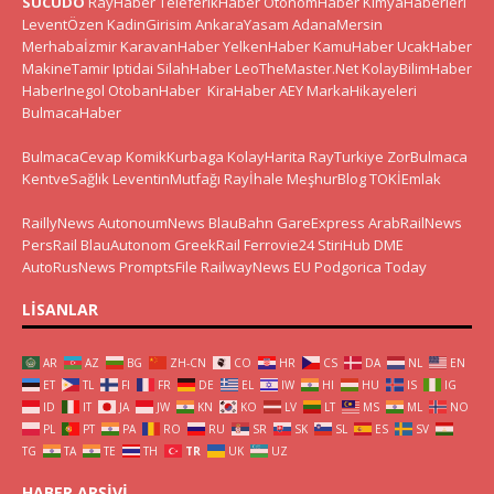
SUCUDO
RayHaber
TeleferikHaber
OtonomHaber
KimyaHaberleri
LeventÖzen
KadinGirisim
AnkaraYasam
AdanaMersin
Merhabaİzmir
KaravanHaber
YelkenHaber
KamuHaber
UcakHaber
MakineTamir
Iptidai
SilahHaber
LeoTheMaster.Net
KolayBilimHaber
HaberInegol
OtobanHaber
KiraHaber
AEY
MarkaHikayeleri
BulmacaHaber
BulmacaCevap
KomikKurbaga
KolayHarita
RayTurkiye
ZorBulmaca
KentveSağlık
LeventinMutfağı
Rayİhale
MeşhurBlog
TOKİEmlak
RaillyNews
AutonoumNews
BlauBahn
GareExpress
ArabRailNews
PersRail
BlauAutonom
GreekRail
Ferrovie24
StiriHub
DME
AutoRusNews
PromptsFile
RailwayNews EU
Podgorica Today
LISANLAR
AR
AZ
BG
ZH-CN
CO
HR
CS
DA
NL
EN
ET
TL
FI
FR
DE
EL
IW
HI
HU
IS
IG
ID
IT
JA
JW
KN
KO
LV
LT
MS
ML
NO
PL
PT
PA
RO
RU
SR
SK
SL
ES
SV
TG
TA
TE
TH
TR
UK
UZ
HABER ARŞIVI