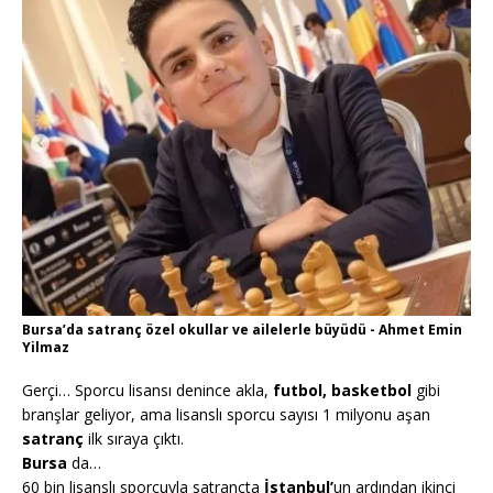
Bursa’da satranç özel okullar ve ailelerle büyüdü - Ahmet Emin
Yilmaz
Gerçi… Sporcu lisansı denince akla,
futbol, basketbol
gibi
branşlar geliyor, ama lisanslı sporcu sayısı 1 milyonu aşan
satranç
ilk sıraya çıktı.
Bursa
da…
60 bin lisanslı sporcuyla satrançta
İstanbul’
un ardından ikinci