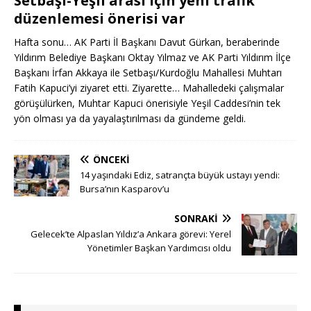
Setbaşı-Yeşil arası için yeni trafik
düzenlemesi önerisi var
Hafta sonu… AK Parti İl Başkanı Davut Gürkan, beraberinde
Yıldırım Belediye Başkanı Oktay Yılmaz ve AK Parti Yıldırım İlçe
Başkanı İrfan Akkaya ile Setbaşı/Kurdoğlu Mahallesi Muhtarı
Fatih Kapuci’yi ziyaret etti. Ziyarette… Mahalledeki çalışmalar
görüşülürken, Muhtar Kapuci önerisiyle Yeşil Caddesi’nin tek
yön olması ya da yayalaştırılması da gündeme geldi.
ÖNCEKI
14 yaşındaki Ediz, satrançta büyük ustayı yendi:
Bursa’nın Kasparov’u
SONRAKI
Gelecek’te Alpaslan Yıldız’a Ankara görevi: Yerel
Yönetimler Başkan Yardımcısı oldu