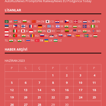
AutoRusNews
PromptsFile
RailwayNews EU
Podgorica Today
LISANLAR
AR
AZ
BG
ZH-CN
CO
HR
CS
DA
NL
EN
ET
TL
FI
FR
DE
EL
IW
HI
HU
IS
IG
ID
IT
JA
JW
KN
KO
LV
LT
MS
ML
NO
PL
PT
PA
RO
RU
SR
SK
SL
ES
SV
TG
TA
TE
TH
TR
UK
UZ
HABER ARŞIVI
HAZIRAN 2023
P
S
Ç
P
C
C
P
1
2
3
4
5
6
7
8
9
10
11
12
13
14
15
16
17
18
19
20
21
22
23
24
25
26
27
28
29
30