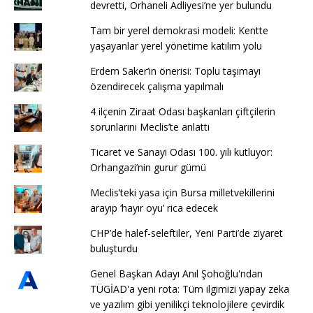
devretti, Orhaneli Adliyesi’ne yer bulundu
Tam bir yerel demokrasi modeli: Kentte
yaşayanlar yerel yönetime katılım yolu
Erdem Saker’in önerisi: Toplu taşımayı
özendirecek çalışma yapılmalı
4 ilçenin Ziraat Odası başkanları çiftçilerin
sorunlarını Meclis’te anlattı
Ticaret ve Sanayi Odası 100. yılı kutluyor:
Orhangazi’nin gurur gümü
Meclis’teki yasa için Bursa milletvekillerini
arayıp ‘hayır oyu’ rica edecek
CHP’de halef-seleftiler, Yeni Parti’de ziyaret
buluşturdu
Genel Başkan Adayı Anıl Şohoğlu'ndan
TÜGİAD'a yeni rota: Tüm ilgimizi yapay zeka
ve yazılım gibi yenilikçi teknolojilere çevirdik