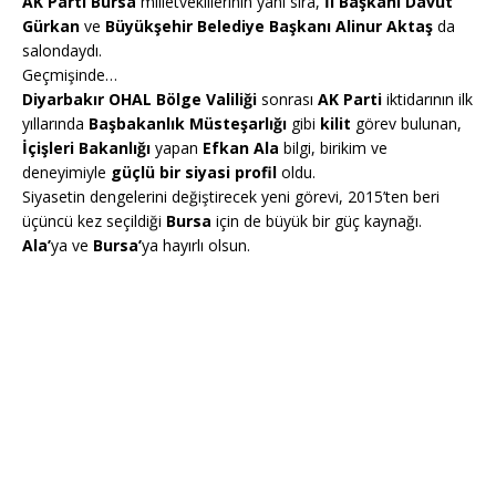
AK Parti Bursa
milletvekillerinin yanı sıra,
İl Başkanı Davut
Gürkan
ve
Büyükşehir Belediye Başkanı Alinur Aktaş
da
salondaydı.
Geçmişinde…
Diyarbakır OHAL Bölge Valiliği
sonrası
AK Parti
iktidarının ilk
yıllarında
Başbakanlık Müsteşarlığı
gibi
kilit
görev bulunan,
İçişleri Bakanlığı
yapan
Efkan Ala
bilgi, birikim ve
deneyimiyle
güçlü bir siyasi profil
oldu.
Siyasetin dengelerini değiştirecek yeni görevi, 2015’ten beri
üçüncü kez seçildiği
Bursa
için de büyük bir güç kaynağı.
Ala’
ya ve
Bursa’
ya hayırlı olsun.