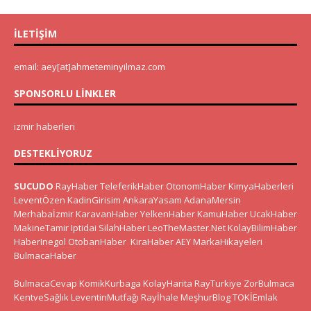
İLETIŞIM
email: aey[at]ahmeteminyilmaz.com
SPONSORLU LINKLER
izmir haberleri
DESTEKLIYORUZ
SUCUDO
RayHaber
TeleferikHaber
OtonomHaber
KimyaHaberleri
LeventÖzen
KadinGirisim
AnkaraYasam
AdanaMersin
Merhabaİzmir
KaravanHaber
YelkenHaber
KamuHaber
UcakHaber
MakineTamir
Iptidai
SilahHaber
LeoTheMaster.Net
KolayBilimHaber
HaberInegol
OtobanHaber
KiraHaber
AEY
MarkaHikayeleri
BulmacaHaber
BulmacaCevap
KomikKurbaga
KolayHarita
RayTurkiye
ZorBulmaca
KentveSağlık
LeventinMutfağı
Rayİhale
MeşhurBlog
TOKİEmlak