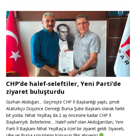
CHP’de halef-seleftiler, Yeni Parti’de
ziyaret buluşturdu
Gürhan Akdoğan… Geçmişte CHP İl Başkanlığı yaptı, şimdi
Atatürkçü Düşünce Derneği Bursa Şube Başkanı olarak farklı
bit yolda. Nihat Yeşiltaş da 2 ay öncesine kadar CHP İl
Başkanı’ydı. Birbirlerine… Halef-selef olan Akdoğan’dan, Yeni
Parti İl Başkanı Nihat Yeşiltaş’a özel bir ziyaret geldi. Siyaseti,
ülke ve Bursa sorunlarını konuşup fikir alışverişi