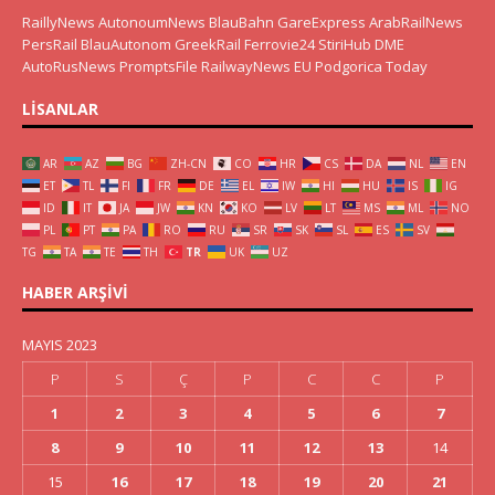
RaillyNews
AutonoumNews
BlauBahn
GareExpress
ArabRailNews
PersRail
BlauAutonom
GreekRail
Ferrovie24
StiriHub
DME
AutoRusNews
PromptsFile
RailwayNews EU
Podgorica Today
LISANLAR
AR
AZ
BG
ZH-CN
CO
HR
CS
DA
NL
EN
ET
TL
FI
FR
DE
EL
IW
HI
HU
IS
IG
ID
IT
JA
JW
KN
KO
LV
LT
MS
ML
NO
PL
PT
PA
RO
RU
SR
SK
SL
ES
SV
TG
TA
TE
TH
TR
UK
UZ
HABER ARŞIVI
MAYIS 2023
P
S
Ç
P
C
C
P
1
2
3
4
5
6
7
8
9
10
11
12
13
14
15
16
17
18
19
20
21