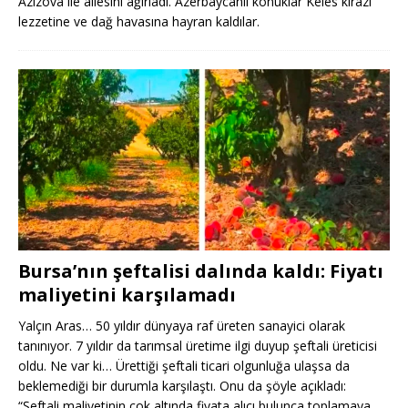
Azizova ile ailesini ağırladı. Azerbaycanlı konuklar Keles kirazı
lezzetine ve dağ havasına hayran kaldılar.
Bursa’nın şeftalisi dalında kaldı: Fiyatı
maliyetini karşılamadı
Yalçın Aras… 50 yıldır dünyaya raf üreten sanayici olarak
tanınıyor. 7 yıldır da tarımsal üretime ilgi duyup şeftali üreticisi
oldu. Ne var ki… Ürettiği şeftali ticari olgunluğa ulaşsa da
beklemediği bir durumla karşılaştı. Onu da şöyle açıkladı:
“Şeftali maliyetinin çok altında fiyata alıcı bulunca toplamaya