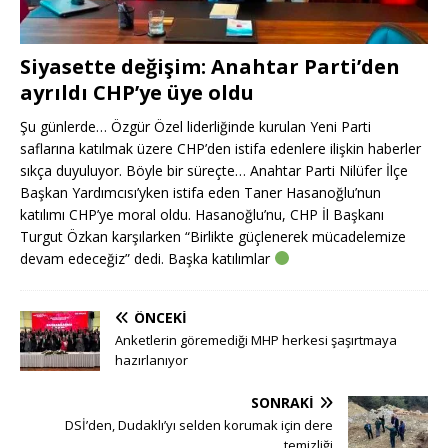
Siyasette değişim: Anahtar Parti’den
ayrıldı CHP’ye üye oldu
Şu günlerde… Özgür Özel liderliğinde kurulan Yeni Parti
saflarına katılmak üzere CHP’den istifa edenlere ilişkin haberler
sıkça duyuluyor. Böyle bir süreçte… Anahtar Parti Nilüfer İlçe
Başkan Yardımcısı’yken istifa eden Taner Hasanoğlu’nun
katılımı CHP’ye moral oldu. Hasanoğlu’nu, CHP İl Başkanı
Turgut Özkan karşılarken “Birlikte güçlenerek mücadelemize
devam edeceğiz” dedi. Başka katılımlar
ÖNCEKI
Anketlerin göremediği MHP herkesi şaşırtmaya
hazırlanıyor
SONRAKI
DSİ’den, Dudaklı’yı selden korumak için dere
temizliği