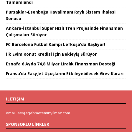
Tamamlandı
Pursaklar-Esenboğa Havalimanı Raylı Sistem İhalesi
Sonucu
Ankara-İstanbul Süper Hızlı Tren Projesinde Finansman
Çalışmaları Sürüyor
FC Barcelona Futbol Kampı Lefkoşa’da Başlıyor!
İlk Evim Konut Kredisi İçin Bekleyiş Sürüyor
Esnafa 6 Ayda 74,8 Milyar Liralık Finansman Desteği
Fransa’da EasyJet Uçuşlarını Etkileyebilecek Grev Kararı
İLETIŞIM
email: aey[at]ahmeteminyilmaz.com
SPONSORLU LINKLER