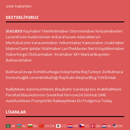
izmir haberleri
DESTEKLIYORUZ
SUCUDO
RayHaber
TeleferikHaber
OtonomHaber
KimyaHaberleri
LeventÖzen
KadinGirisim
AnkaraYasam
AdanaMersin
Merhabaİzmir
KaravanHaber
YelkenHaber
KamuHaber
UcakHaber
MakineTamir
Iptidai
SilahHaber
LeoTheMaster.Net
KolayBilimHaber
HaberInegol
OtobanHaber
KiraHaber
AEY
MarkaHikayeleri
BulmacaHaber
BulmacaCevap
KomikKurbaga
KolayHarita
RayTurkiye
ZorBulmaca
KentveSağlık
LeventinMutfağı
Rayİhale
MeşhurBlog
TOKİEmlak
RaillyNews
AutonoumNews
BlauBahn
GareExpress
ArabRailNews
PersRail
BlauAutonom
GreekRail
Ferrovie24
StiriHub
DME
AutoRusNews
PromptsFile
RailwayNews EU
Podgorica Today
LISANLAR
AR
AZ
BG
ZH-CN
CO
HR
CS
DA
NL
EN