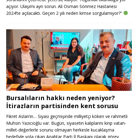
açıyor. Ulaşımı ayrı sorun. Ali Osman Sönmez Hastanesi
2024’te açılacaktı. Geçen 2 yılı neden kimse sorgulamıyor?”
Bursalıların hakkı neden yeniyor?
İtirazların partisinden kent sorusu
Fikret Aslan’ın… Siyasi geçmişinde milliyetçi köken ve rahmetli
Muhsin Yazıcıoğlu var. Bugün, siyasetin kalıplarını kırıp vatan-
millet-değerlerle sorunu olmayan herkesle kucaklaşma
hedefiyle yola çıkan Anahtar Parti İl Başkanı olarak görev