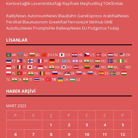
KentveSağlık
LeventinMutfağı
Rayİhale
MeşhurBlog
TOKİEmlak
RaillyNews
AutonoumNews
BlauBahn
GareExpress
ArabRailNews
PersRail
BlauAutonom
GreekRail
Ferrovie24
StiriHub
DME
AutoRusNews
PromptsFile
RailwayNews EU
Podgorica Today
LISANLAR
AR
AZ
BG
ZH-CN
CO
HR
CS
DA
NL
EN
ET
TL
FI
FR
DE
EL
IW
HI
HU
IS
IG
ID
IT
JA
JW
KN
KO
LV
LT
MS
ML
NO
PL
PT
PA
RO
RU
SR
SK
SL
ES
SV
TG
TA
TE
TH
TR
UK
UZ
HABER ARŞIVI
MART 2023
P
S
Ç
P
C
C
P
1
2
3
4
5
6
7
8
9
10
11
12