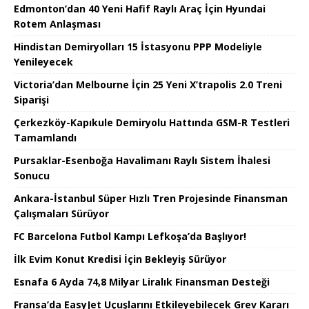
Edmonton’dan 40 Yeni Hafif Raylı Araç İçin Hyundai
Rotem Anlaşması
Hindistan Demiryolları 15 İstasyonu PPP Modeliyle
Yenileyecek
Victoria’dan Melbourne İçin 25 Yeni X’trapolis 2.0 Treni
Siparişi
Çerkezköy-Kapıkule Demiryolu Hattında GSM-R Testleri
Tamamlandı
Pursaklar-Esenboğa Havalimanı Raylı Sistem İhalesi
Sonucu
Ankara-İstanbul Süper Hızlı Tren Projesinde Finansman
Çalışmaları Sürüyor
FC Barcelona Futbol Kampı Lefkoşa’da Başlıyor!
İlk Evim Konut Kredisi İçin Bekleyiş Sürüyor
Esnafa 6 Ayda 74,8 Milyar Liralık Finansman Desteği
Fransa’da EasyJet Uçuşlarını Etkileyebilecek Grev Kararı