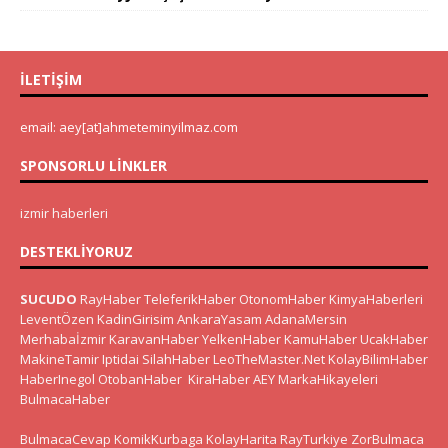
İLETIŞIM
email: aey[at]ahmeteminyilmaz.com
SPONSORLU LINKLER
izmir haberleri
DESTEKLIYORUZ
SUCUDO
RayHaber
TeleferikHaber
OtonomHaber
KimyaHaberleri
LeventÖzen
KadinGirisim
AnkaraYasam
AdanaMersin
Merhabaİzmir
KaravanHaber
YelkenHaber
KamuHaber
UcakHaber
MakineTamir
Iptidai
SilahHaber
LeoTheMaster.Net
KolayBilimHaber
HaberInegol
OtobanHaber
KiraHaber
AEY
MarkaHikayeleri
BulmacaHaber
BulmacaCevap
KomikKurbaga
KolayHarita
RayTurkiye
ZorBulmaca