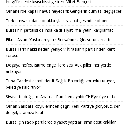
İnegöl’e deniz kıyısı hissi getiren Millet Bahçesi
Orhaneli’de kapalı havuz heyecanı: Gençlerin dünyası değişecek
Türk dünyasından konuklarıyla kiraz bahçesinde sohbet
Bursa’nın şeftalisi dalında kaldı: Fiyatı maliyetini karşılamadı
Fikret Aslan: Yaşlanan şehir Bursa’nın sağlık sorunları arttı
Bursalıların hakkı neden yeniyor? İtirazların partisinden kent
sorusu
Doğaya nefes, işitme engellilere ses: Atık pilleri her yerde
anlatıyor
Tuna Caddesi esnafı dertli: Sağlık Bakanlığı zorunlu tutuyor,
belediye kaldırtıyor
Siyasette değişim: Anahtar Parti’den ayrıldı CHP’ye üye oldu
Orhan Sarıbal’a köylülerinden çağrı: Yeni Parti’ye gidiyoruz, sen
de gel, aramıza katıl
Bursa için rakip partilerde siyaset yaptılar, ama dost kaldılar