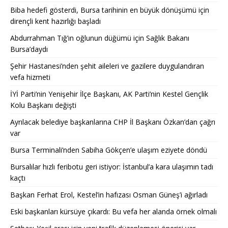
Biba hedefi gösterdi, Bursa tarihinin en büyük dönüşümü için
dirençli kent hazırlığı başladı
Abdurrahman Tığ’ın oğlunun düğümü için Sağlık Bakanı
Bursa’daydı
Şehir Hastanesi’nden şehit aileleri ve gazilere duygulandıran
vefa hizmeti
İYİ Parti’nin Yenişehir İlçe Başkanı, AK Parti’nin Kestel Gençlik
Kolu Başkanı değişti
Ayrılacak belediye başkanlarına CHP İl Başkanı Özkan’dan çağrı
var
Bursa Terminali’nden Sabiha Gökçen’e ulaşım eziyete döndü
Bursalılar hızlı feribotu geri istiyor: İstanbul’a kara ulaşımın tadı
kaçtı
Başkan Ferhat Erol, Kestel’in hafızası Osman Güneş’i ağırladı
Eski başkanları kürsüye çıkardı: Bu vefa her alanda örnek olmalı