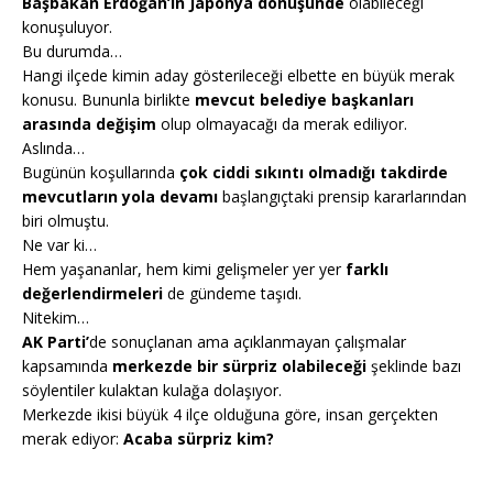
Başbakan Erdoğan’ın Japonya dönüşünde
olabileceği
konuşuluyor.
Bu durumda…
Hangi ilçede kimin aday gösterileceği elbette en büyük merak
konusu. Bununla birlikte
mevcut belediye başkanları
arasında değişim
olup olmayacağı da merak ediliyor.
Aslında…
Bugünün koşullarında
çok ciddi sıkıntı olmadığı takdirde
mevcutların yola devamı
başlangıçtaki prensip kararlarından
biri olmuştu.
Ne var ki…
Hem yaşananlar, hem kimi gelişmeler yer yer
farklı
değerlendirmeleri
de gündeme taşıdı.
Nitekim…
AK Parti’
de sonuçlanan ama açıklanmayan çalışmalar
kapsamında
merkezde bir sürpriz olabileceği
şeklinde bazı
söylentiler kulaktan kulağa dolaşıyor.
Merkezde ikisi büyük 4 ilçe olduğuna göre, insan gerçekten
merak ediyor:
Acaba sürpriz kim?