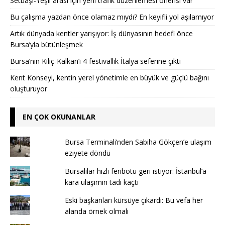
Setbaşı-Yeşil arası için yeni trafik düzenlemesi önerisi var
Bu çalışma yazdan önce olamaz mıydı? En keyifli yol aşılamıyor
Artık dünyada kentler yarışıyor: İş dünyasının hedefi önce
Bursa’yla bütünleşmek
Bursa’nın Kılıç-Kalkan’ı 4 festivallik İtalya seferine çıktı
Kent Konseyi, kentin yerel yönetimle en büyük ve güçlü bağını
oluşturuyor
EN ÇOK OKUNANLAR
Bursa Terminali’nden Sabiha Gökçen’e ulaşım
eziyete döndü
Bursalılar hızlı feribotu geri istiyor: İstanbul’a
kara ulaşımın tadı kaçtı
Eski başkanları kürsüye çıkardı: Bu vefa her
alanda örnek olmalı