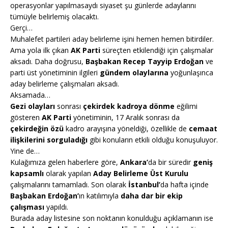
operasyonlar yapılmasaydı siyaset şu günlerde adaylarını
tümüyle belirlemiş olacaktı.
Gerçi…
Muhalefet partileri aday belirleme işini hemen hemen bitirdiler.
Ama yola ilk çıkan
AK Parti
süreçten etkilendiği için çalışmalar
aksadı. Daha doğrusu,
Başbakan Recep Tayyip Erdoğan
ve
parti üst yönetiminin ilgileri
gündem olaylarına
yoğunlaşınca
aday belirleme çalışmaları aksadı.
Aksamada…
Gezi olayları
sonrası
çekirdek kadroya dönme
eğilimi
gösteren
AK Parti
yönetiminin, 17 Aralık sonrası da
çekirdeğin özü
kadro arayışına yöneldiği, özellikle de
cemaat
ilişkilerini sorguladığı
gibi konuların etkili olduğu konuşuluyor.
Yine de…
Kulağımıza gelen haberlere göre,
Ankara’
da bir süredir
geniş
kapsamlı
olarak yapılan
Aday Belirleme Üst Kurulu
çalışmalarını tamamladı. Son olarak
İstanbul’
da hafta içinde
Başbakan Erdoğan’
ın katılımıyla
daha dar bir ekip
çalışması
yapıldı.
Burada aday listesine son noktanın konulduğu açıklamanın ise