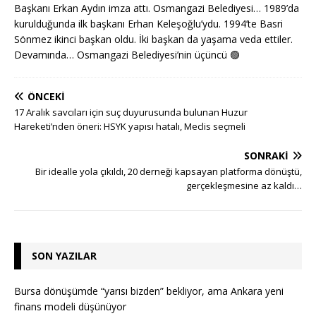
Başkanı Erkan Aydın imza attı. Osmangazi Belediyesi… 1989’da
kurulduğunda ilk başkanı Erhan Keleşoğlu’ydu. 1994’te Basri
Sönmez ikinci başkan oldu. İki başkan da yaşama veda ettiler.
Devamında… Osmangazi Belediyesi’nin üçüncü
🟢
ÖNCEKI
17 Aralık savcıları için suç duyurusunda bulunan Huzur
Hareketi’nden öneri: HSYK yapısı hatalı, Meclis seçmeli
SONRAKI
Bir idealle yola çıkıldı, 20 derneği kapsayan platforma dönüştü,
gerçekleşmesine az kaldı…
SON YAZILAR
Bursa dönüşümde “yarısı bizden” bekliyor, ama Ankara yeni
finans modeli düşünüyor