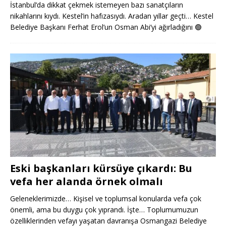
İstanbul’da dikkat çekmek istemeyen bazı sanatçıların
nikahlarını kıydı. Kestel’in hafızasıydı. Aradan yıllar geçti… Kestel
Belediye Başkanı Ferhat Erol’un Osman Abi’yi ağırladığını
🟢
Eski başkanları kürsüye çıkardı: Bu
vefa her alanda örnek olmalı
Geleneklerimizde… Kişisel ve toplumsal konularda vefa çok
önemli, ama bu duygu çok yıprandı. İşte… Toplumumuzun
özelliklerinden vefayı yaşatan davranışa Osmangazi Belediye