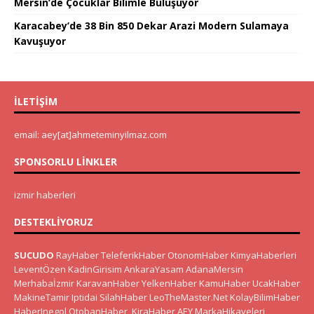
Mersin’de Çocuklar Bilimle Buluşuyor
Karacabey’de 38 Bin 850 Dekar Arazi Modern Sulamaya
Kavuşuyor
İLETIŞIM
email: aey[at]ahmeteminyilmaz.com
SPONSORLU LINKLER
izmir haberleri
DESTEKLIYORUZ
SUCUDO
RayHaber
TeleferikHaber
OtonomHaber
KimyaHaberleri
LeventÖzen
KadinGirisim
AnkaraYasam
AdanaMersin
Merhabaİzmir
KaravanHaber
YelkenHaber
KamuHaber
UcakHaber
MakineTamir
Iptidai
SilahHaber
LeoTheMaster.Net
KolayBilimHaber
HaberInegol
OtobanHaber
KiraHaber
AEY
MarkaHikayeleri