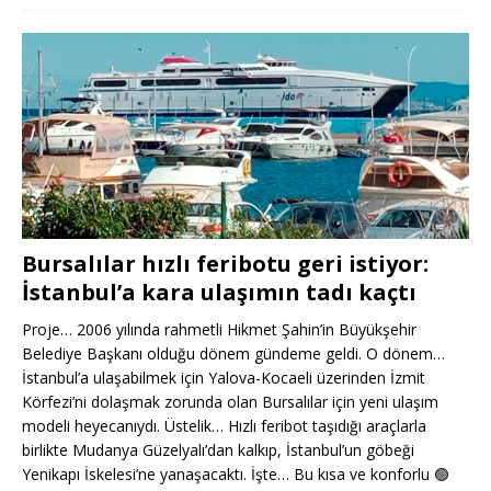
Bursalılar hızlı feribotu geri istiyor:
İstanbul’a kara ulaşımın tadı kaçtı
Proje… 2006 yılında rahmetli Hikmet Şahin’in Büyükşehir
Belediye Başkanı olduğu dönem gündeme geldi. O dönem…
İstanbul’a ulaşabilmek için Yalova-Kocaeli üzerinden İzmit
Körfezi’ni dolaşmak zorunda olan Bursalılar için yeni ulaşım
modeli heyecanıydı. Üstelik… Hızlı feribot taşıdığı araçlarla
birlikte Mudanya Güzelyalı’dan kalkıp, İstanbul’un göbeği
Yenikapı İskelesi’ne yanaşacaktı. İşte… Bu kısa ve konforlu
🟢