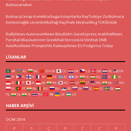
BulmacaHaber
BulmacaCevap
KomikKurbaga
KolayHarita
RayTurkiye
ZorBulmaca
KentveSağlık
LeventinMutfağı
Rayİhale
MeşhurBlog
TOKİEmlak
RaillyNews
AutonoumNews
BlauBahn
GareExpress
ArabRailNews
PersRail
BlauAutonom
GreekRail
Ferrovie24
StiriHub
DME
AutoRusNews
PromptsFile
RailwayNews EU
Podgorica Today
LISANLAR
AR
AZ
BG
ZH-CN
CO
HR
CS
DA
NL
EN
ET
TL
FI
FR
DE
EL
IW
HI
HU
IS
IG
ID
IT
JA
JW
KN
KO
LV
LT
MS
ML
NO
PL
PT
PA
RO
RU
SR
SK
SL
ES
SV
TG
TA
TE
TH
TR
UK
UZ
HABER ARŞIVI
OCAK 2014
P
S
Ç
P
C
C
P