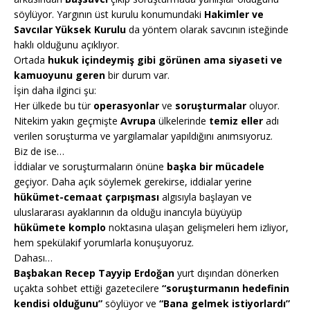
söylüyor. Yargının üst kurulu konumundaki
Hakimler ve
Savcılar Yüksek Kurulu
da yöntem olarak savcının isteğinde
haklı olduğunu açıklıyor.
Ortada
hukuk içindeymiş gibi görünen ama siyaseti ve
kamuoyunu geren
bir durum var.
İşin daha ilginci şu:
Her ülkede bu tür
operasyonlar
ve
soruşturmalar
oluyor.
Nitekim yakın geçmişte
Avrupa
ülkelerinde
temiz eller
adı
verilen soruşturma ve yargılamalar yapıldığını anımsıyoruz.
Biz de ise…
İddialar ve soruşturmaların önüne
başka bir mücadele
geçiyor. Daha açık söylemek gerekirse, iddialar yerine
hükümet-cemaat çarpışması
algısıyla başlayan ve
uluslararası ayaklarının da olduğu inancıyla büyüyüp
hükümete komplo
noktasına ulaşan gelişmeleri hem izliyor,
hem spekülakif yorumlarla konuşuyoruz.
Dahası…
Başbakan Recep Tayyip Erdoğan
yurt dışından dönerken
uçakta sohbet ettiği gazetecilere
“soruşturmanın hedefinin
kendisi olduğunu”
söylüyor ve
“Bana gelmek istiyorlardı”