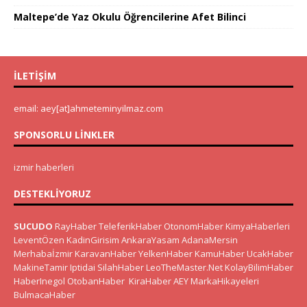
Maltepe’de Yaz Okulu Öğrencilerine Afet Bilinci
İLETIŞIM
email: aey[at]ahmeteminyilmaz.com
SPONSORLU LINKLER
izmir haberleri
DESTEKLIYORUZ
SUCUDO
RayHaber
TeleferikHaber
OtonomHaber
KimyaHaberleri
LeventÖzen
KadinGirisim
AnkaraYasam
AdanaMersin
Merhabaİzmir
KaravanHaber
YelkenHaber
KamuHaber
UcakHaber
MakineTamir
Iptidai
SilahHaber
LeoTheMaster.Net
KolayBilimHaber
HaberInegol
OtobanHaber
KiraHaber
AEY
MarkaHikayeleri
BulmacaHaber