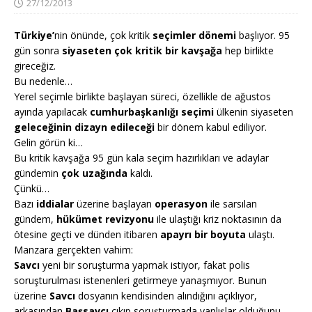
27/12/2013
Türkiye’
nin önünde, çok kritik
seçimler dönemi
başlıyor. 95
gün sonra
siyaseten çok kritik bir kavşağa
hep birlikte
gireceğiz.
Bu nedenle…
Yerel seçimle birlikte başlayan süreci, özellikle de ağustos
ayında yapılacak
cumhurbaşkanlığı seçimi
ülkenin siyaseten
geleceğinin dizayn edileceği
bir dönem kabul ediliyor.
Gelin görün ki…
Bu kritik kavşağa 95 gün kala seçim hazırlıkları ve adaylar
gündemin
çok uzağında
kaldı.
Çünkü…
Bazı
iddialar
üzerine başlayan
operasyon
ile sarsılan
gündem,
hükümet revizyonu
ile ulaştığı kriz noktasının da
ötesine geçti ve dünden itibaren
apayrı bir boyuta
ulaştı.
Manzara gerçekten vahim:
Savcı
yeni bir soruşturma yapmak istiyor, fakat polis
soruşturulması istenenleri getirmeye yanaşmıyor. Bunun
üzerine
Savcı
dosyanın kendisinden alındığını açıklıyor,
arkasından
Başsavcı
çıkıp soruşturmada yanlışlar olduğunu