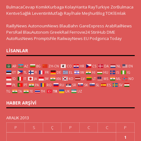
BulmacaCevap
KomikKurbaga
KolayHarita
RayTurkiye
ZorBulmaca
KentveSağlık
LeventinMutfağı
Rayİhale
MeşhurBlog
TOKİEmlak
RaillyNews
AutonoumNews
BlauBahn
GareExpress
ArabRailNews
PersRail
BlauAutonom
GreekRail
Ferrovie24
StiriHub
DME
AutoRusNews
PromptsFile
RailwayNews EU
Podgorica Today
LISANLAR
AR
AZ
BG
ZH-CN
CO
HR
CS
DA
NL
EN
ET
TL
FI
FR
DE
EL
IW
HI
HU
IS
IG
ID
IT
JA
JW
KN
KO
LV
LT
MS
ML
NO
PL
PT
PA
RO
RU
SR
SK
SL
ES
SV
TG
TA
TE
TH
TR
UK
UZ
HABER ARŞIVI
ARALIK 2013
P
S
Ç
P
C
C
P
1