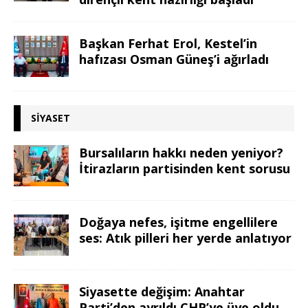
Başkan Ferhat Erol, Kestel’in
hafızası Osman Güneş’i ağırladı
SIYASET
Bursalıların hakkı neden yeniyor?
İtirazların partisinden kent sorusu
Doğaya nefes, işitme engellilere
ses: Atık pilleri her yerde anlatıyor
Siyasette değişim: Anahtar
Parti’den ayrıldı CHP’ye üye oldu