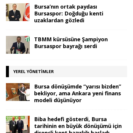
Bursa’nın ortak paydası
Bursaspor: Doğduğu kenti
uzaklardan gözledi
TBMM kürsüsüne Şampiyon
Bursaspor bayrağı serdi
YEREL YÖNETIMLER
Bursa dönüşümde “yarısı bizden”
bekliyor, ama Ankara yeni finans
modeli düşünüyor
Biba hedefi gösterdi, Bursa
tarihinin en büyük dönüşümü için
dirençli kent hazırlığı başladı