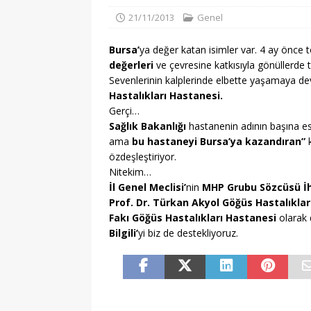
GENEL
21/11/2013
Genel
[ 07/08/2026 ]
Orhan 
Bursa’
ya değer katan isimler var. 4 ay önce 
aramıza katıl
GEN
değerleri
ve çevresine katkısıyla gönüllerde 
Sevenlerinin kalplerinde elbette yaşamaya d
Hastalıkları Hastanesi.
Gerçi…
Sağlık Bakanlığı
hastanenin adının başına es
ama
bu hastaneyi Bursa’ya kazandıran”
k
özdeşleştiriyor.
Nitekim…
İl Genel Meclisi’
nin
MHP Grubu Sözcüsü İhs
Prof. Dr. Türkan Akyol Göğüs Hastalıklar
Fakı Göğüs Hastalıkları Hastanesi
olarak d
Bilgili’
yi biz de destekliyoruz.