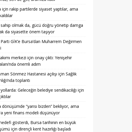
 için rakip partilerde siyaset yaptılar, ama
kaldılar
 sahip olmak da, gücü doğru yönetip damga
k da siyasette önem taşıyor
 Parti GİK’e Bursa’dan Muharrem Değirmen
i
akımı merkezi için onay çıktı: Yenişehir
lanı’nda önemli adım
sman Sönmez Hastanesi açılışı için Sağlık
lığı’nda toplantı
 yollarda: Geleceğin belediye sendikacılığı için
ıktılar
 dönüşümde “yarısı bizden” bekliyor, ama
a yeni finans modeli düşünüyor
hedefi gösterdi, Bursa tarihinin en büyük
ümü için dirençli kent hazırlığı başladı