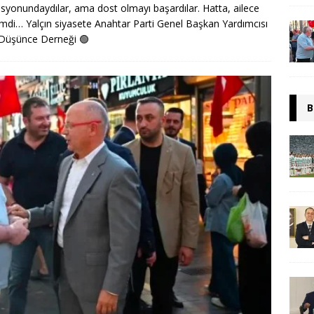
zisyonundaydılar, ama dost olmayı başardılar. Hatta, ailece
Şimdi… Yalçın siyasete Anahtar Parti Genel Başkan Yardımcısı
ü Düşünce Derneği
🟢
B