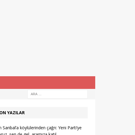
ON YAZILAR
 Sarıbal’a köylülerinden çağrı: Yeni Parti’ye
oruz, sen de gel, aramıza katıl