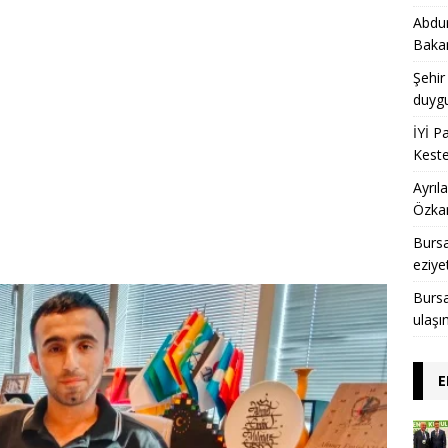
Abdur
Bakan
Şehir
duygu
İYİ P
Keste
Ayrıl
Özkan
Bursa
eziye
Bursal
ulaşı
E