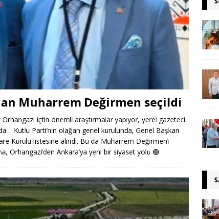
S
’dan Muharrem Değirmen seçildi
rhangazi içtin önemli araştırmalar yapıyor, yerel gazeteci
da… Kutlu Parti’nin olağan genel kurulunda, Genel Başkan
are Kurulu listesine alındı. Bu da Muharrem Değirmen’i
na, Orhangazi’den Ankara’ya yeni bir siyaset yolu
🟢
S