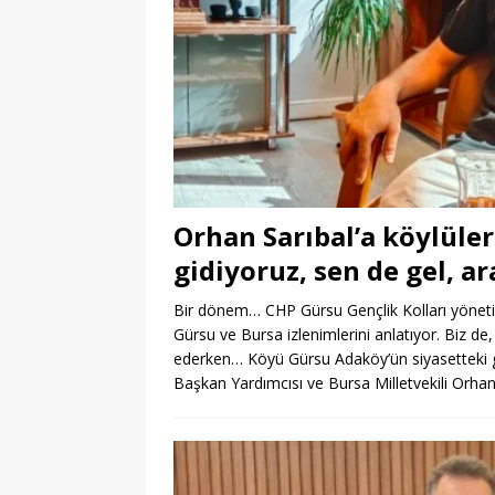
Orhan Sarıbal’a köylüler
gidiyoruz, sen de gel, ar
Bir dönem… CHP Gürsu Gençlik Kolları yöneti
Gürsu ve Bursa izlenimlerini anlatıyor. Biz d
ederken… Köyü Gürsu Adaköy’ün siyasetteki ge
Başkan Yardımcısı ve Bursa Milletvekili Orha