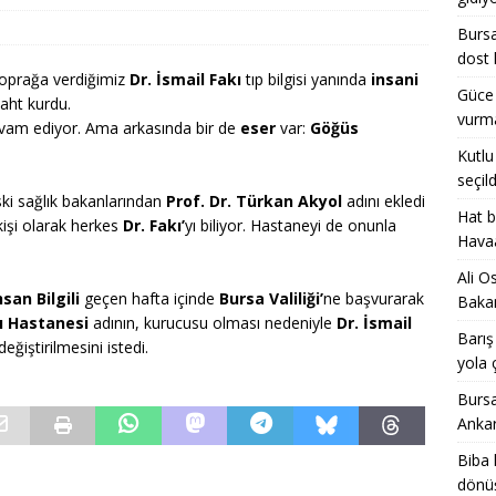
Bursa
dost 
Sarıbal’a köylülerinden çağrı: Yeni Parti’ye gidiyoruz, sen de gel,
toprağa verdiğimiz
Dr. İsmail Fakı
tıp bilgisi yanında
insani
Güce
EL
taht kurdu.
vurma
evam ediyor. Ama arkasında bir de
eser
var:
Göğüs
Kutlu
seçild
ki sağlık bakanlarından
Prof. Dr. Türkan Akyol
adını ekledi
Hat b
işi olarak herkes
Dr. Fakı’
yı biliyor. Hastaneyi de onunla
Havaa
Ali O
an Bilgili
geçen hafta içinde
Bursa Valiliği’
ne başvurarak
Bakan
ı Hastanesi
adının, kurucusu olması nedeniyle
Dr. İsmail
Barış
eğiştirilmesini istedi.
yola ç
Bursa
Ankar
Biba 
dönüş