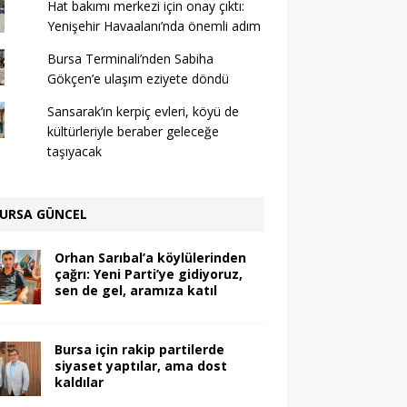
Hat bakımı merkezi için onay çıktı:
Yenişehir Havaalanı’nda önemli adım
Bursa Terminali’nden Sabiha
Gökçen’e ulaşım eziyete döndü
Sansarak’ın kerpiç evleri, köyü de
kültürleriyle beraber geleceğe
taşıyacak
URSA GÜNCEL
Orhan Sarıbal’a köylülerinden
çağrı: Yeni Parti’ye gidiyoruz,
sen de gel, aramıza katıl
Bursa için rakip partilerde
siyaset yaptılar, ama dost
kaldılar