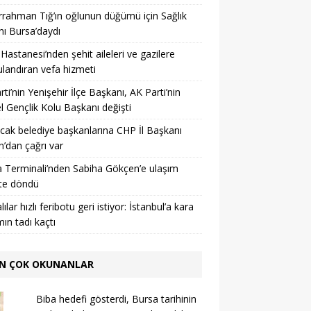
rahman Tığ’ın oğlunun düğümü için Sağlık
ı Bursa’daydı
 Hastanesi’nden şehit aileleri ve gazilere
landıran vefa hizmeti
arti’nin Yenişehir İlçe Başkanı, AK Parti’nin
l Gençlik Kolu Başkanı değişti
acak belediye başkanlarına CHP İl Başkanı
’dan çağrı var
 Terminali’nden Sabiha Gökçen’e ulaşım
te döndü
ılar hızlı feribotu geri istiyor: İstanbul’a kara
mın tadı kaçtı
N ÇOK OKUNANLAR
Biba hedefi gösterdi, Bursa tarihinin