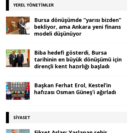
YEREL YÖNETIMLER
Bursa dönüşümde “yarısı bizden”
bekliyor, ama Ankara yeni finans
modeli düşünüyor
Biba hedefi gösterdi, Bursa
tarihinin en büyük dönüşümü için
dirençli kent hazırlığı başladı
Başkan Ferhat Erol, Kestel’in
hafızası Osman Güneş’i ağırladı
SIYASET
Fikret Aslan: Yaşlanan şehir