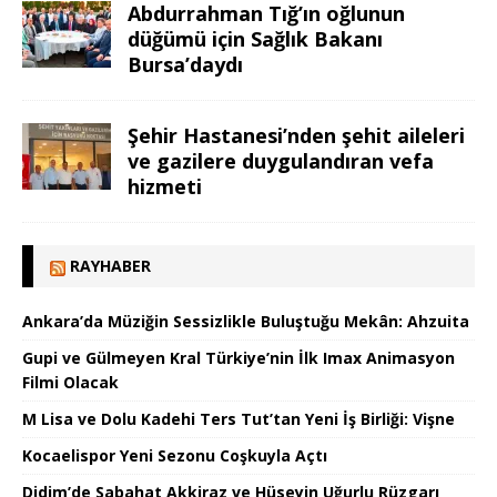
Abdurrahman Tığ’ın oğlunun
düğümü için Sağlık Bakanı
Bursa’daydı
Şehir Hastanesi’nden şehit aileleri
ve gazilere duygulandıran vefa
hizmeti
RAYHABER
Ankara’da Müziğin Sessizlikle Buluştuğu Mekân: Ahzuita
Gupi ve Gülmeyen Kral Türkiye’nin İlk Imax Animasyon
Filmi Olacak
M Lisa ve Dolu Kadehi Ters Tut’tan Yeni İş Birliği: Vişne
Kocaelispor Yeni Sezonu Coşkuyla Açtı
Didim’de Sabahat Akkiraz ve Hüseyin Uğurlu Rüzgarı