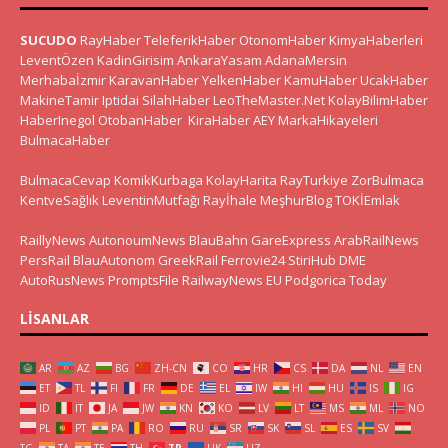
SUCUDO
RayHaber
TeleferikHaber
OtonomHaber
KimyaHaberleri
LeventÖzen
KadinGirisim
AnkaraYasam
AdanaMersin
Merhabaİzmir
KaravanHaber
YelkenHaber
KamuHaber
UcakHaber
MakineTamir
Iptidai
SilahHaber
LeoTheMaster.Net
KolayBilimHaber
HaberInegol
OtobanHaber
KiraHaber
AEY
MarkaHikayeleri
BulmacaHaber
BulmacaCevap
KomikKurbaga
KolayHarita
RayTurkiye
ZorBulmaca
KentveSağlık
LeventinMutfağı
Rayİhale
MeşhurBlog
TOKİEmlak
RaillyNews
AutonoumNews
BlauBahn
GareExpress
ArabRailNews
PersRail
BlauAutonom
GreekRail
Ferrovie24
StiriHub
DME
AutoRusNews
PromptsFile
RailwayNews EU
Podgorica Today
LISANLAR
AR
AZ
BG
ZH-CN
CO
HR
CS
DA
NL
EN
ET
TL
FI
FR
DE
EL
IW
HI
HU
IS
IG
ID
IT
JA
JW
KN
KO
LV
LT
MS
ML
NO
PL
PT
PA
RO
RU
SR
SK
SL
ES
SV
TG
TA
TE
TH
TR
UK
UZ