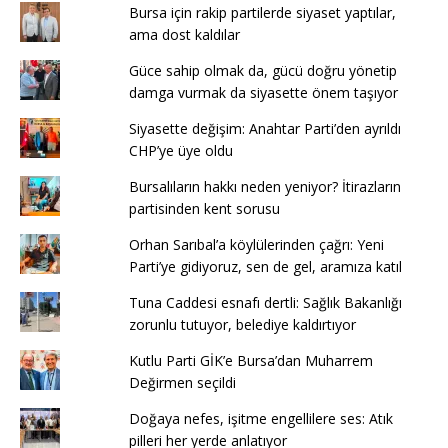
Bursa için rakip partilerde siyaset yaptılar,
ama dost kaldılar
Güce sahip olmak da, gücü doğru yönetip
damga vurmak da siyasette önem taşıyor
Siyasette değişim: Anahtar Parti’den ayrıldı
CHP’ye üye oldu
Bursalıların hakkı neden yeniyor? İtirazların
partisinden kent sorusu
Orhan Sarıbal’a köylülerinden çağrı: Yeni
Parti’ye gidiyoruz, sen de gel, aramıza katıl
Tuna Caddesi esnafı dertli: Sağlık Bakanlığı
zorunlu tutuyor, belediye kaldırtıyor
Kutlu Parti GİK’e Bursa’dan Muharrem
Değirmen seçildi
Doğaya nefes, işitme engellilere ses: Atık
pilleri her yerde anlatıyor