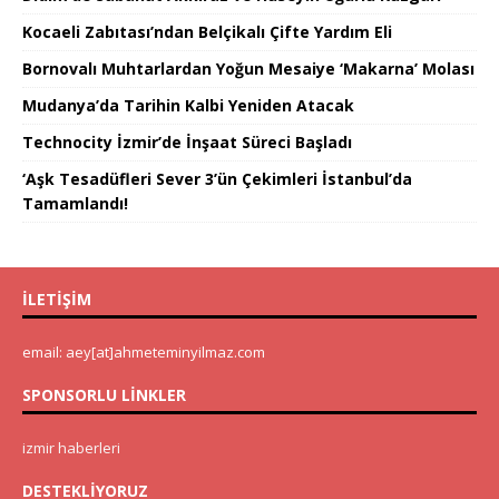
Kocaeli Zabıtası’ndan Belçikalı Çifte Yardım Eli
Bornovalı Muhtarlardan Yoğun Mesaiye ‘Makarna’ Molası
Mudanya’da Tarihin Kalbi Yeniden Atacak
Technocity İzmir’de İnşaat Süreci Başladı
‘Aşk Tesadüfleri Sever 3’ün Çekimleri İstanbul’da
Tamamlandı!
İLETIŞIM
email: aey[at]ahmeteminyilmaz.com
SPONSORLU LINKLER
izmir haberleri
DESTEKLIYORUZ