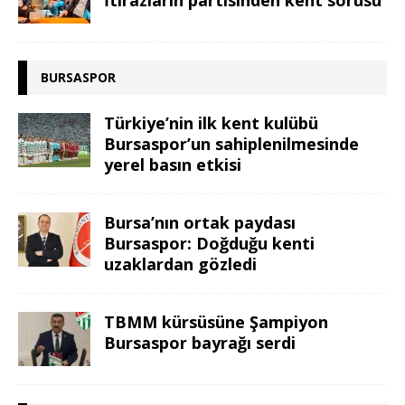
İtirazların partisinden kent sorusu
BURSASPOR
Türkiye’nin ilk kent kulübü
Bursaspor’un sahiplenilmesinde
yerel basın etkisi
Bursa’nın ortak paydası
Bursaspor: Doğduğu kenti
uzaklardan gözledi
TBMM kürsüsüne Şampiyon
Bursaspor bayrağı serdi