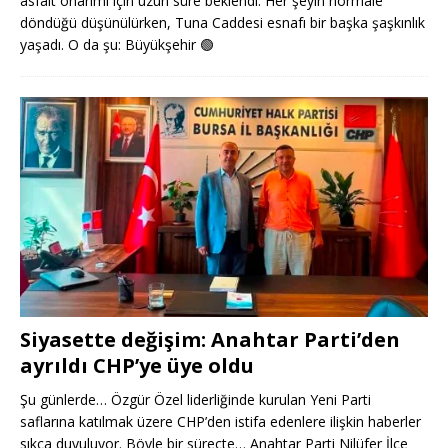
asfalt onarımı için uzun süre beklendi. Her şeyin normale
döndüğü düşünülürken, Tuna Caddesi esnafı bir başka şaşkınlık
yaşadı. O da şu: Büyükşehir
🟢
Siyasette değişim: Anahtar Parti’den
ayrıldı CHP’ye üye oldu
Şu günlerde… Özgür Özel liderliğinde kurulan Yeni Parti
saflarına katılmak üzere CHP’den istifa edenlere ilişkin haberler
sıkça duyuluyor. Böyle bir süreçte… Anahtar Parti Nilüfer İlçe