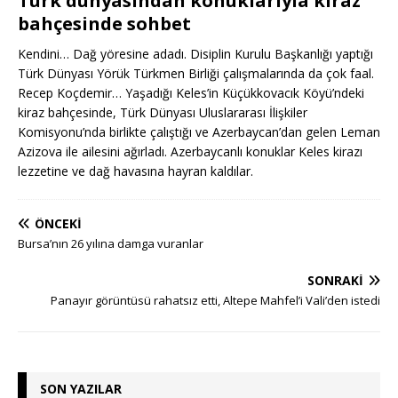
Türk dünyasından konuklarıyla kiraz
bahçesinde sohbet
Kendini… Dağ yöresine adadı. Disiplin Kurulu Başkanlığı yaptığı
Türk Dünyası Yörük Türkmen Birliği çalışmalarında da çok faal.
Recep Koçdemir… Yaşadığı Keles’in Küçükkovacık Köyü’ndeki
kiraz bahçesinde, Türk Dünyası Uluslararası İlişkiler
Komisyonu’nda birlikte çalıştığı ve Azerbaycan’dan gelen Leman
Azizova ile ailesini ağırladı. Azerbaycanlı konuklar Keles kirazı
lezzetine ve dağ havasına hayran kaldılar.
ÖNCEKI
Bursa’nın 26 yılına damga vuranlar
SONRAKI
Panayır görüntüsü rahatsız etti, Altepe Mahfel’i Vali’den istedi
SON YAZILAR