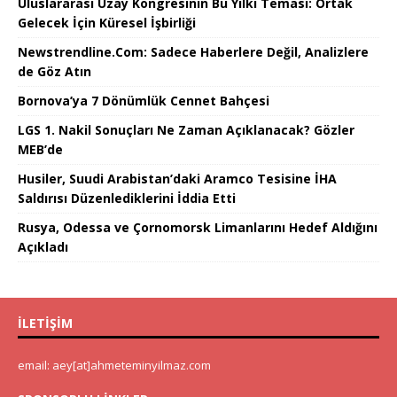
Uluslararası Uzay Kongresinin Bu Yılki Teması: Ortak
Gelecek İçin Küresel İşbirliği
Newstrendline.Com: Sadece Haberlere Değil, Analizlere
de Göz Atın
Bornova’ya 7 Dönümlük Cennet Bahçesi
LGS 1. Nakil Sonuçları Ne Zaman Açıklanacak? Gözler
MEB’de
Husiler, Suudi Arabistan’daki Aramco Tesisine İHA
Saldırısı Düzenlediklerini İddia Etti
Rusya, Odessa ve Çornomorsk Limanlarını Hedef Aldığını
Açıkladı
İLETIŞIM
email: aey[at]ahmeteminyilmaz.com