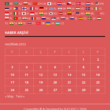
AR
AZ
BG
ZH-CN
CO
HR
CS
DA
NL
EN
ET
TL
FI
FR
DE
EL
IW
HI
HU
IS
IG
ID
IT
JA
JW
KN
KO
LV
LT
MS
ML
NO
PL
PT
PA
RO
RU
SR
SK
SL
ES
SV
TG
TA
TE
TH
TR
UK
UZ
HABER ARŞIVI
HAZIRAN 2013
P
S
Ç
P
C
C
P
1
2
3
4
5
6
7
8
9
10
11
12
13
14
15
16
17
18
19
20
21
22
23
24
25
26
27
28
29
30
« May
Tem »
Copyrights © & Designed by
SUCUDO
| 2026