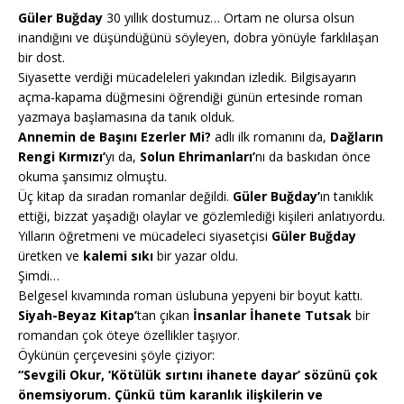
Güler Buğday
30 yıllık dostumuz… Ortam ne olursa olsun
inandığını ve düşündüğünü söyleyen, dobra yönüyle farklılaşan
bir dost.
Siyasette verdiği mücadeleleri yakından izledik. Bilgisayarın
açma-kapama düğmesini öğrendiği günün ertesinde roman
yazmaya başlamasına da tanık olduk.
Annemin de Başını Ezerler Mi?
adlı ilk romanını da,
Dağların
Rengi Kırmızı’
yı da,
Solun Ehrimanları’
nı da baskıdan önce
okuma şansımız olmuştu.
Üç kitap da sıradan romanlar değildi.
Güler Buğday’
ın tanıklık
ettiği, bizzat yaşadığı olaylar ve gözlemlediği kişileri anlatıyordu.
Yılların öğretmeni ve mücadeleci siyasetçisi
Güler Buğday
üretken ve
kalemi sıkı
bir yazar oldu.
Şimdi…
Belgesel kıvamında roman üslubuna yepyeni bir boyut kattı.
Siyah-Beyaz Kitap’
tan çıkan
İnsanlar İhanete Tutsak
bir
romandan çok öteye özellikler taşıyor.
Öykünün çerçevesini şöyle çiziyor:
“Sevgili Okur, ‘Kötülük sırtını ihanete dayar’ sözünü çok
önemsiyorum. Çünkü tüm karanlık ilişkilerin ve