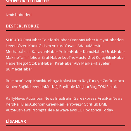
SPONSORLU LINKLER
izmir haberleri
DESTEKLIYORUZ
SUCUDO
RayHaber
TeleferikHaber
OtonomHaber
KimyaHaberleri
LeventÖzen
KadinGirisim
AnkaraYasam
AdanaMersin
Merhabaİzmir
KaravanHaber
YelkenHaber
KamuHaber
UcakHaber
MakineTamir
Iptidai
SilahHaber
LeoTheMaster.Net
KolayBilimHaber
HaberInegol
OtobanHaber
KiraHaber
AEY
MarkaHikayeleri
BulmacaHaber
BulmacaCevap
KomikKurbaga
KolayHarita
RayTurkiye
ZorBulmaca
KentveSağlık
LeventinMutfağı
Rayİhale
MeşhurBlog
TOKİEmlak
RaillyNews
AutonoumNews
BlauBahn
GareExpress
ArabRailNews
PersRail
BlauAutonom
GreekRail
Ferrovie24
StiriHub
DME
AutoRusNews
PromptsFile
RailwayNews EU
Podgorica Today
LISANLAR