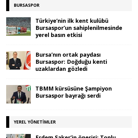
BURSASPOR
Türkiye’nin ilk kent kulübü
Bursaspor’un sahiplenilmesinde
yerel basın etkisi
Bursa’nın ortak paydası
Bursaspor: Doğduğu kenti
uzaklardan gözledi
TBMM kürsüsüne Şampiyon
Bursaspor bayrağı serdi
YEREL YÖNETIMLER
Erdem Saker’in önerisi: Toplu