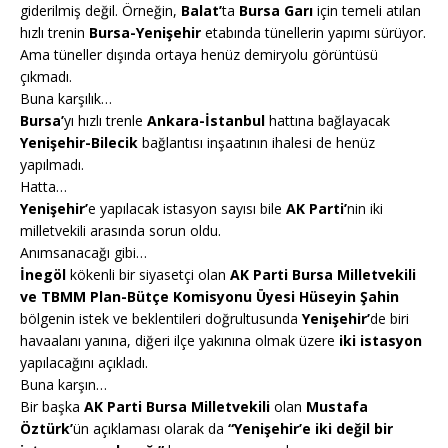
giderilmiş değil. Örneğin,
Balat’
ta
Bursa Garı
için temeli atılan
hızlı trenin
Bursa-Yenişehir
etabında tünellerin yapımı sürüyor.
Ama tüneller dışında ortaya henüz demiryolu görüntüsü
çıkmadı.
Buna karşılık…
Bursa’
yı hızlı trenle
Ankara-İstanbul
hattına bağlayacak
Yenişehir-Bilecik
bağlantısı inşaatının ihalesi de henüz
yapılmadı.
Hatta…
Yenişehir’
e yapılacak istasyon sayısı bile
AK Parti’
nin iki
milletvekili arasında sorun oldu.
Anımsanacağı gibi…
İnegöl
kökenli bir siyasetçi olan
AK Parti Bursa Milletvekili
ve TBMM Plan-Bütçe Komisyonu Üyesi Hüseyin Şahin
bölgenin istek ve beklentileri doğrultusunda
Yenişehir’
de biri
havaalanı yanına, diğeri ilçe yakınına olmak üzere
iki istasyon
yapılacağını açıkladı.
Buna karşın…
Bir başka
AK Parti Bursa Milletvekili
olan
Mustafa
Öztürk’
ün açıklaması olarak da
“Yenişehir’e iki değil bir