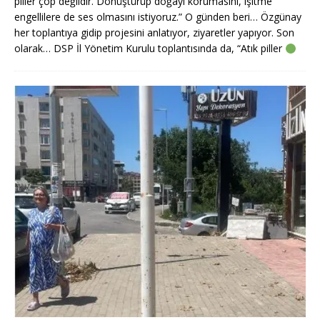
piller çöp değildir. Dönüştürüp doğayı korumasını, işitme
engellilere de ses olmasını istiyoruz.” O günden beri… Özgünay
her toplantıya gidip projesini anlatıyor, ziyaretler yapıyor. Son
olarak… DSP İl Yönetim Kurulu toplantısında da, “Atık piller