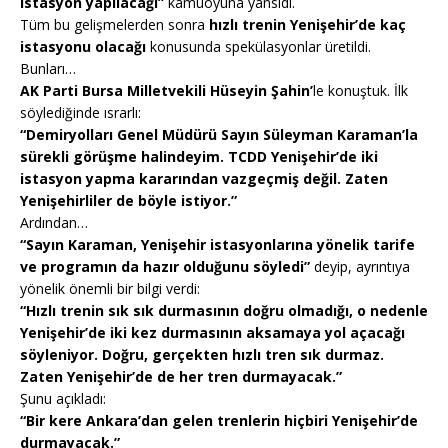
istasyon yapılacağı”
kamuoyuna yansıdı.
Tüm bu gelişmelerden sonra
hızlı trenin Yenişehir’de kaç
istasyonu olacağı
konusunda spekülasyonlar üretildi.
Bunları…
AK Parti Bursa Milletvekili Hüseyin Şahin’
le konuştuk. İlk
söylediğinde ısrarlı:
“Demiryolları Genel Müdürü Sayın Süleyman Karaman’la
sürekli görüşme halindeyim. TCDD Yenişehir’de iki
istasyon yapma kararından vazgeçmiş değil. Zaten
Yenişehirliler de böyle istiyor.”
Ardından…
“Sayın Karaman, Yenişehir istasyonlarına yönelik tarife
ve programın da hazır olduğunu söyledi”
deyip, ayrıntıya
yönelik önemli bir bilgi verdi:
“Hızlı trenin sık sık durmasının doğru olmadığı, o nedenle
Yenişehir’de iki kez durmasının aksamaya yol açacağı
söyleniyor. Doğru, gerçekten hızlı tren sık durmaz.
Zaten Yenişehir’de de her tren durmayacak.”
Şunu açıkladı:
“Bir kere Ankara’dan gelen trenlerin hiçbiri Yenişehir’de
durmayacak.”