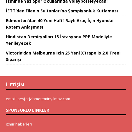
İzmir’de Yaz Spor Okullarında Voleybol Heyecanı
İETT’den Filenin Sultanları’na Şampiyonluk Kutlaması
Edmonton’dan 40 Yeni Hafif Raylı Araç İçin Hyundai
Rotem Anlaşması
Hindistan Demiryolları 15 İstasyonu PPP Modeliyle
Yenileyecek
Victoria’dan Melbourne İçin 25 Yeni X’trapolis 2.0 Treni
Siparişi
İLETIŞIM
email: aey[at]ahmeteminyilmaz.com
SPONSORLU LINKLER
izmir haberleri