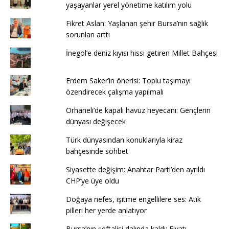
yaşayanlar yerel yönetime katılım yolu
Fikret Aslan: Yaşlanan şehir Bursa’nın sağlık
sorunları arttı
İnegöl’e deniz kıyısı hissi getiren Millet Bahçesi
Erdem Saker’in önerisi: Toplu taşımayı
özendirecek çalışma yapılmalı
Orhaneli’de kapalı havuz heyecanı: Gençlerin
dünyası değişecek
Türk dünyasından konuklarıyla kiraz
bahçesinde sohbet
Siyasette değişim: Anahtar Parti’den ayrıldı
CHP’ye üye oldu
Doğaya nefes, işitme engellilere ses: Atık
pilleri her yerde anlatıyor
Bursa’nın şeftalisi dalında kaldı: Fiyatı