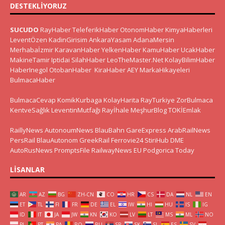
DESTEKLIYORUZ
SUCUDO
RayHaber
TeleferikHaber
OtonomHaber
KimyaHaberleri
LeventÖzen
KadinGirisim
AnkaraYasam
AdanaMersin
Merhabaİzmir
KaravanHaber
YelkenHaber
KamuHaber
UcakHaber
MakineTamir
Iptidai
SilahHaber
LeoTheMaster.Net
KolayBilimHaber
HaberInegol
OtobanHaber
KiraHaber
AEY
MarkaHikayeleri
BulmacaHaber
BulmacaCevap
KomikKurbaga
KolayHarita
RayTurkiye
ZorBulmaca
KentveSağlık
LeventinMutfağı
Rayİhale
MeşhurBlog
TOKİEmlak
RaillyNews
AutonoumNews
BlauBahn
GareExpress
ArabRailNews
PersRail
BlauAutonom
GreekRail
Ferrovie24
StiriHub
DME
AutoRusNews
PromptsFile
RailwayNews EU
Podgorica Today
LISANLAR
AR
AZ
BG
ZH-CN
CO
HR
CS
DA
NL
EN
ET
TL
FI
FR
DE
EL
IW
HI
HU
IS
IG
ID
IT
JA
JW
KN
KO
LV
LT
MS
ML
NO
PL
PT
PA
RO
RU
SR
SK
SL
ES
SV