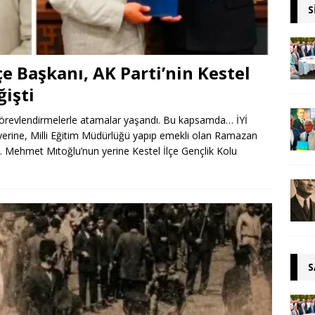
S
lçe Başkanı, AK Parti’nin Kestel
ğişti
 görevlendirmelerle atamalar yaşandı. Bu kapsamda… İYİ
ın yerine, Milli Eğitim Müdürlüğü yapıp emekli olan Ramazan
se… Mehmet Mıtoğlu’nun yerine Kestel İlçe Gençlik Kolu
S