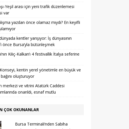
şı-Yeşil arası için yeni trafik düzenlemesi
si var
lışma yazdan önce olamaz mıydı? En keyifli
şılamıyor
 dünyada kentler yarışıyor: İş dünyasının
i önce Bursa’yla bütünleşmek
nın Kılıç-Kalkan’ı 4 festivallik İtalya seferine
Konseyi, kentin yerel yönetimle en büyük ve
 bağını oluşturuyor
n merkezi ve vitrini Atatürk Caddesi
rımlarında onarıldı, esnaf mutlu
N ÇOK OKUNANLAR
Bursa Terminali’nden Sabiha