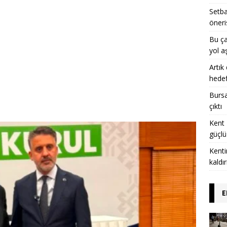
Setba
öneri
Bu ça
yol a
Artık
hedef
Bursa’
çıktı
Kent 
güçlü
Kenti
kaldı
E