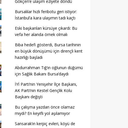
Gökçen’e ulaşım eziyete döndü
Bursalılar hızlı feribotu geri istiyor:
İstanbul’a kara ulaşımın tadı kaçtı
Eski başkanları kürsüye çıkardı: Bu
vefa her alanda örnek olmalı
Biba hedefi gösterdi, Bursa tarihinin
en büyük dönüşümü için dirençli kent
hazırlığı başladı
Abdurrahman Tığ’ın oğlunun düğümü
için Sağlık Bakanı Bursa’daydı
İYİ Parti’nin Yenişehir İlçe Başkanı,
AK Parti’nin Kestel Gençlik Kolu
Başkanı değişti
Bu çalışma yazdan önce olamaz
mıydı? En keyifli yol aşılamıyor
Sansarak’ın kerpiç evleri, köyü de