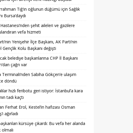
rahman Tığ’ın oğlunun düğümü için Sağlık
ı Bursa’daydı
 Hastanesi’nden şehit aileleri ve gazilere
landıran vefa hizmeti
arti’nin Yenişehir İlçe Başkanı, AK Parti’nin
l Gençlik Kolu Başkanı değişti
acak belediye başkanlarına CHP İl Başkanı
’dan çağrı var
 Terminali’nden Sabiha Gökçen’e ulaşım
te döndü
ılar hızlı feribotu geri istiyor: İstanbul’a kara
mın tadı kaçtı
n Ferhat Erol, Kestel’in hafızası Osman
’i ağırladı
başkanları kürsüye çıkardı: Bu vefa her alanda
 olmalı