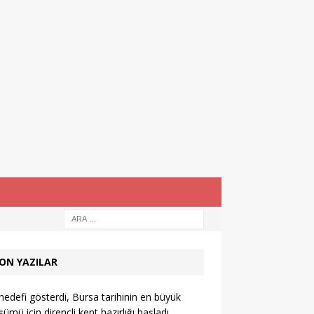
ON YAZILAR
hedefi gösterdi, Bursa tarihinin en büyük
ümü için dirençli kent hazırlığı başladı