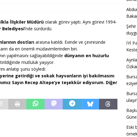
Abdur
ENEL
Bakan
acak belediye başkanlarına CHP İl Başkanı Özkan’dan çağrı var
lkla İlişkiler Müdürü
olarak görev yaptı. Aynı görevi 1994-
Şehir
r Belediyesi’
nde sürdürdü.
duygu
hedefi gösterdi, Bursa tarihinin en büyük dönüşümü için dirençli
larının dostları
arasına katıldı. Evinde ve çevresinde
İYİ P
kların da en önemli müdavimlerinden biri.
Keste
GENEL
nın yapılmasını sağlayabildiğinde
dünyanın en huzurlu
Ayrıl
irildiğinde mutluluk yaşıyor.
Özkan
ını anlatıp şunu söyledi:
yerine getirdiği ve sokak hayvanların iyi bakılmasını
Bursa
anımız Sayın Recep Altepe’ye teşekkür ediyorum. Diğer
eziye
Bursal
ulaşı
Başka
Güneş
Eski 
örnek