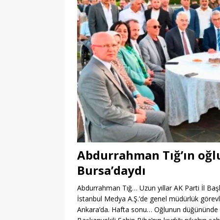
Abdurrahman Tığ’ın oğl
Bursa’daydı
Abdurrahman Tığ… Uzun yıllar AK Parti İl Başka
İstanbul Medya A.Ş.’de genel müdürlük görev
Ankara’da. Hafta sonu… Oğlunun düğününde AK