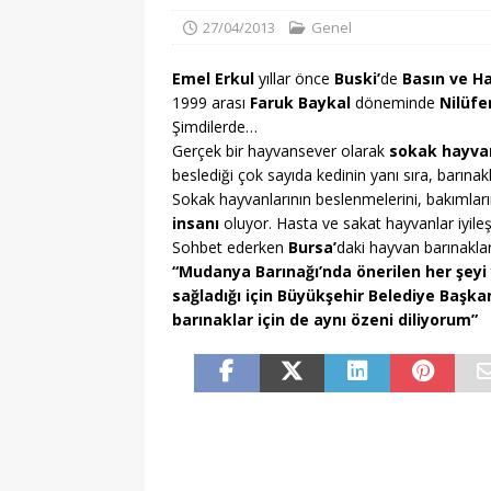
27/04/2013
Genel
Başkanı değişti
G
[ 05/08/2026 ]
Ayrıl
Emel Erkul
yıllar önce
Buski’
de
Basın ve Ha
1999 arası
Faruk Baykal
döneminde
Nilüfe
GENEL
Şimdilerde…
[ 06/08/2026 ]
Biba 
Gerçek bir hayvansever olarak
sokak hayvan
beslediği çok sayıda kedinin yanı sıra, barına
kent hazırlığı başladı
Sokak hayvanlarının beslenmelerini, bakımları
insanı
oluyor. Hasta ve sakat hayvanlar iyileşt
Sohbet ederken
Bursa’
daki hayvan barınaklar
“Mudanya Barınağı’nda önerilen her şeyi 
sağladığı için Büyükşehir Belediye Başk
barınaklar için de aynı özeni diliyorum”