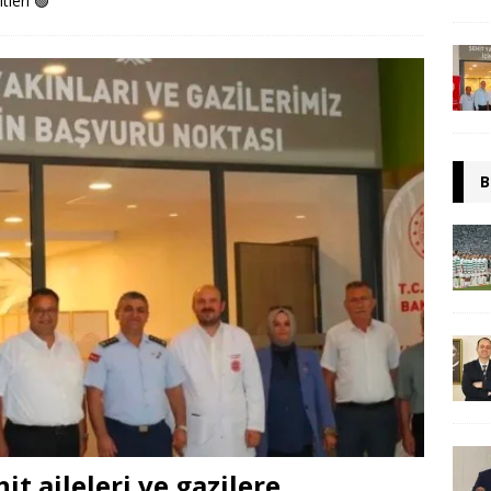
itleri
🟢
B
t aileleri ve gazilere