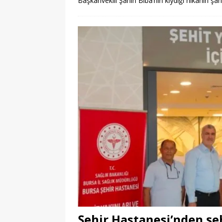
Başkanvekili Şahin Biba’nın kıydığı nikahın şah
Şehir Hastanesi’nden şehi