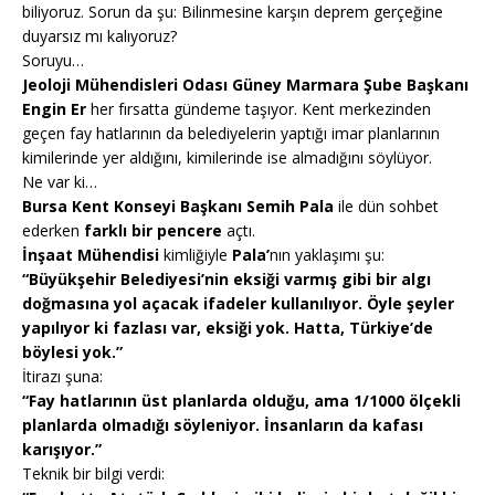
biliyoruz. Sorun da şu: Bilinmesine karşın deprem gerçeğine
duyarsız mı kalıyoruz?
Soruyu…
Jeoloji Mühendisleri Odası Güney Marmara Şube Başkanı
Engin Er
her fırsatta gündeme taşıyor. Kent merkezinden
geçen fay hatlarının da belediyelerin yaptığı imar planlarının
kimilerinde yer aldığını, kimilerinde ise almadığını söylüyor.
Ne var ki…
Bursa Kent Konseyi Başkanı Semih Pala
ile dün sohbet
ederken
farklı bir pencere
açtı.
İnşaat Mühendisi
kimliğiyle
Pala’
nın yaklaşımı şu:
“Büyükşehir Belediyesi’nin eksiği varmış gibi bir algı
doğmasına yol açacak ifadeler kullanılıyor. Öyle şeyler
yapılıyor ki fazlası var, eksiği yok. Hatta, Türkiye’de
böylesi yok.”
İtirazı şuna:
“Fay hatlarının üst planlarda olduğu, ama 1/1000 ölçekli
planlarda olmadığı söyleniyor. İnsanların da kafası
karışıyor.”
Teknik bir bilgi verdi: