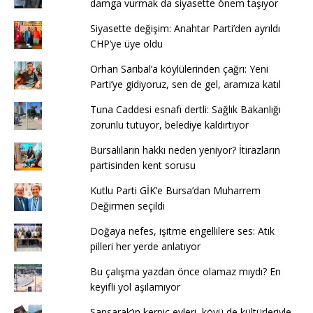
damga vurmak da siyasette önem taşıyor
Siyasette değişim: Anahtar Parti’den ayrıldı
CHP’ye üye oldu
Orhan Sarıbal’a köylülerinden çağrı: Yeni
Parti’ye gidiyoruz, sen de gel, aramıza katıl
Tuna Caddesi esnafı dertli: Sağlık Bakanlığı
zorunlu tutuyor, belediye kaldırtıyor
Bursalıların hakkı neden yeniyor? İtirazların
partisinden kent sorusu
Kutlu Parti GİK’e Bursa’dan Muharrem
Değirmen seçildi
Doğaya nefes, işitme engellilere ses: Atık
pilleri her yerde anlatıyor
Bu çalışma yazdan önce olamaz mıydı? En
keyifli yol aşılamıyor
Sansarak’ın kerpiç evleri, köyü de kültürleriyle