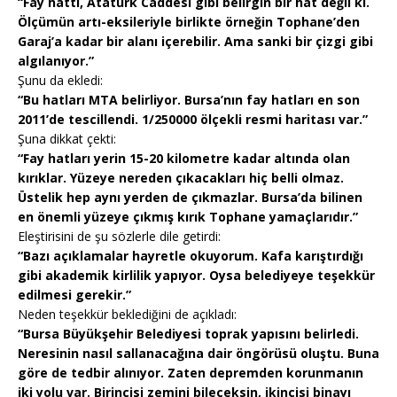
“Fay hattı, Atatürk Caddesi gibi belirgin bir hat değil ki.
Ölçümün artı-eksileriyle birlikte örneğin Tophane’den
Garaj’a kadar bir alanı içerebilir. Ama sanki bir çizgi gibi
algılanıyor.”
Şunu da ekledi:
“Bu hatları MTA belirliyor. Bursa’nın fay hatları en son
2011’de tescillendi. 1/250000 ölçekli resmi haritası var.”
Şuna dikkat çekti:
“Fay hatları yerin 15-20 kilometre kadar altında olan
kırıklar. Yüzeye nereden çıkacakları hiç belli olmaz.
Üstelik hep aynı yerden de çıkmazlar. Bursa’da bilinen
en önemli yüzeye çıkmış kırık Tophane yamaçlarıdır.”
Eleştirisini de şu sözlerle dile getirdi:
“Bazı açıklamalar hayretle okuyorum. Kafa karıştırdığı
gibi akademik kirlilik yapıyor. Oysa belediyeye teşekkür
edilmesi gerekir.”
Neden teşekkür beklediğini de açıkladı:
“Bursa Büyükşehir Belediyesi toprak yapısını belirledi.
Neresinin nasıl sallanacağına dair öngörüsü oluştu. Buna
göre de tedbir alınıyor. Zaten depremden korunmanın
iki yolu var. Birincisi zemini bileceksin, ikincisi binayı