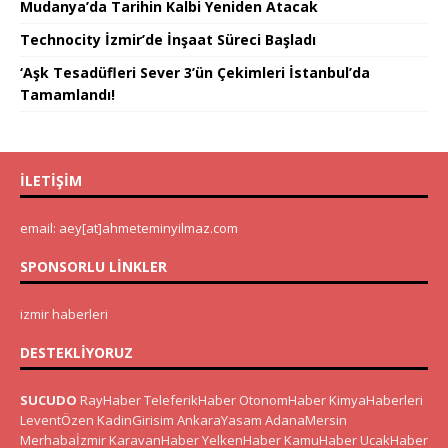
Mudanya’da Tarihin Kalbi Yeniden Atacak
Technocity İzmir’de İnşaat Süreci Başladı
‘Aşk Tesadüfleri Sever 3’ün Çekimleri İstanbul’da
Tamamlandı!
İLETIŞIM
email: aey[at]ahmeteminyilmaz.com
SPONSORLU LINKLER
izmir haberleri
DESTEKLIYORUZ
SUCUDO
RayHaber
TeleferikHaber
OtonomHaber
KimyaHaberleri
LeventÖzen
KadinGirisim
AnkaraYasam
AdanaMersin
Merhabaİzmir
KaravanHaber
YelkenHaber
KamuHaber
UcakHaber