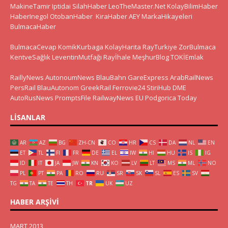
MakineTamir
Iptidai
SilahHaber
LeoTheMaster.Net
KolayBilimHaber
HaberInegol
OtobanHaber
KiraHaber
AEY
MarkaHikayeleri
BulmacaHaber
BulmacaCevap
KomikKurbaga
KolayHarita
RayTurkiye
ZorBulmaca
KentveSağlık
LeventinMutfağı
Rayİhale
MeşhurBlog
TOKİEmlak
RaillyNews
AutonoumNews
BlauBahn
GareExpress
ArabRailNews
PersRail
BlauAutonom
GreekRail
Ferrovie24
StiriHub
DME
AutoRusNews
PromptsFile
RailwayNews EU
Podgorica Today
LISANLAR
AR
AZ
BG
ZH-CN
CO
HR
CS
DA
NL
EN
ET
TL
FI
FR
DE
EL
IW
HI
HU
IS
IG
ID
IT
JA
JW
KN
KO
LV
LT
MS
ML
NO
PL
PT
PA
RO
RU
SR
SK
SL
ES
SV
TG
TA
TE
TH
TR
UK
UZ
HABER ARŞIVI
MART 2013