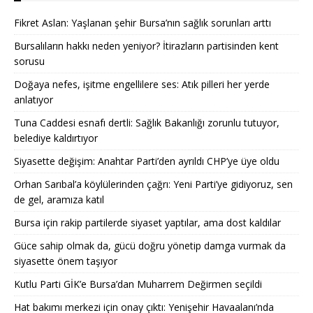
Fikret Aslan: Yaşlanan şehir Bursa’nın sağlık sorunları arttı
Bursalıların hakkı neden yeniyor? İtirazların partisinden kent
sorusu
Doğaya nefes, işitme engellilere ses: Atık pilleri her yerde
anlatıyor
Tuna Caddesi esnafı dertli: Sağlık Bakanlığı zorunlu tutuyor,
belediye kaldırtıyor
Siyasette değişim: Anahtar Parti’den ayrıldı CHP’ye üye oldu
Orhan Sarıbal’a köylülerinden çağrı: Yeni Parti’ye gidiyoruz, sen
de gel, aramıza katıl
Bursa için rakip partilerde siyaset yaptılar, ama dost kaldılar
Güce sahip olmak da, gücü doğru yönetip damga vurmak da
siyasette önem taşıyor
Kutlu Parti GİK’e Bursa’dan Muharrem Değirmen seçildi
Hat bakımı merkezi için onay çıktı: Yenişehir Havaalanı’nda