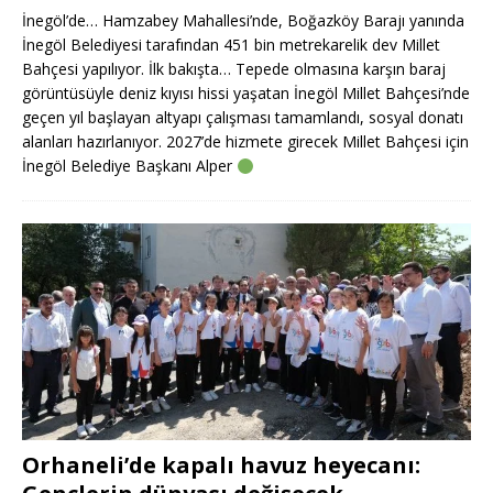
İnegöl’de… Hamzabey Mahallesi’nde, Boğazköy Barajı yanında
İnegöl Belediyesi tarafından 451 bin metrekarelik dev Millet
Bahçesi yapılıyor. İlk bakışta… Tepede olmasına karşın baraj
görüntüsüyle deniz kıyısı hissi yaşatan İnegöl Millet Bahçesi’nde
geçen yıl başlayan altyapı çalışması tamamlandı, sosyal donatı
alanları hazırlanıyor. 2027’de hizmete girecek Millet Bahçesi için
İnegöl Belediye Başkanı Alper
Orhaneli’de kapalı havuz heyecanı: