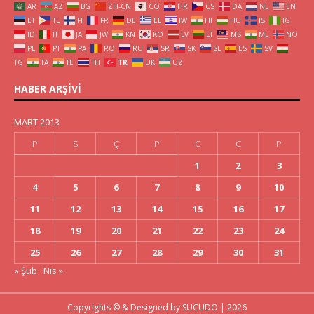
AR
AZ
BG
ZH-CN
CO
HR
CS
DA
NL
EN
ET
TL
FI
FR
DE
EL
IW
HI
HU
IS
IG
ID
IT
JA
JW
KN
KO
LV
LT
MS
ML
NO
PL
PT
PA
RO
RU
SR
SK
SL
ES
SV
TG
TA
TE
TH
TR
UK
UZ
HABER ARŞIVI
MART 2013
P
S
Ç
P
C
C
P
1
2
3
4
5
6
7
8
9
10
11
12
13
14
15
16
17
18
19
20
21
22
23
24
25
26
27
28
29
30
31
« Şub
Nis »
Copyrights © & Designed by
SUCUDO
| 2026