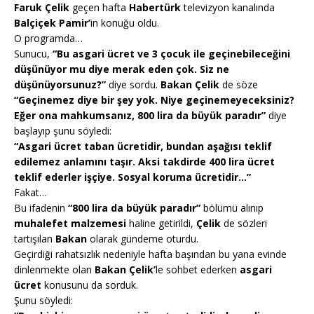
Faruk Çelik
geçen hafta
Habertürk
televizyon kanalında
Balçiçek Pamir’
in konuğu oldu.
O programda…
Sunucu,
“Bu asgari ücret ve 3 çocuk ile geçinebileceğini
düşünüyor mu diye merak eden çok. Siz ne
düşünüyorsunuz?”
diye sordu.
Bakan Çelik
de söze
“Geçinemez diye bir şey yok. Niye geçinemeyeceksiniz?
Eğer ona mahkumsanız, 800 lira da büyük paradır”
diye
başlayıp şunu söyledi:
“Asgari ücret taban ücretidir, bundan aşağısı teklif
edilemez anlamını taşır. Aksi takdirde 400 lira ücret
teklif ederler işçiye. Sosyal koruma ücretidir…”
Fakat…
Bu ifadenin
“800 lira da büyük paradır”
bölümü alınıp
muhalefet malzemesi
haline getirildi,
Çelik
de sözleri
tartışılan
Bakan
olarak gündeme oturdu.
Geçirdiği rahatsızlık nedeniyle hafta başından bu yana evinde
dinlenmekte olan
Bakan Çelik’
le sohbet ederken
asgari
ücret
konusunu da sorduk.
Şunu söyledi: