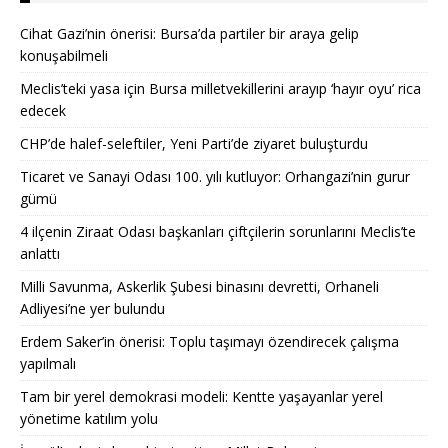
Cihat Gazi’nin önerisi: Bursa’da partiler bir araya gelip
konuşabilmeli
Meclis’teki yasa için Bursa milletvekillerini arayıp ‘hayır oyu’ rica
edecek
CHP’de halef-seleftiler, Yeni Parti’de ziyaret buluşturdu
Ticaret ve Sanayi Odası 100. yılı kutluyor: Orhangazi’nin gurur
gümü
4 ilçenin Ziraat Odası başkanları çiftçilerin sorunlarını Meclis’te
anlattı
Milli Savunma, Askerlik Şubesi binasını devretti, Orhaneli
Adliyesi’ne yer bulundu
Erdem Saker’in önerisi: Toplu taşımayı özendirecek çalışma
yapılmalı
Tam bir yerel demokrasi modeli: Kentte yaşayanlar yerel
yönetime katılım yolu