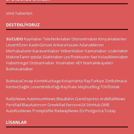
izmir haberleri
DESTEKLIYORUZ
SUCUDO
RayHaber
TeleferikHaber
OtonomHaber
KimyaHaberleri
LeventÖzen
KadinGirisim
AnkaraYasam
AdanaMersin
Merhabaİzmir
KaravanHaber
YelkenHaber
KamuHaber
UcakHaber
MakineTamir
Iptidai
SilahHaber
LeoTheMaster.Net
KolayBilimHaber
HaberInegol
OtobanHaber
KiraHaber
AEY
MarkaHikayeleri
BulmacaHaber
BulmacaCevap
KomikKurbaga
KolayHarita
RayTurkiye
ZorBulmaca
KentveSağlık
LeventinMutfağı
Rayİhale
MeşhurBlog
TOKİEmlak
RaillyNews
AutonoumNews
BlauBahn
GareExpress
ArabRailNews
PersRail
BlauAutonom
GreekRail
Ferrovie24
StiriHub
DME
AutoRusNews
PromptsFile
RailwayNews EU
Podgorica Today
LISANLAR