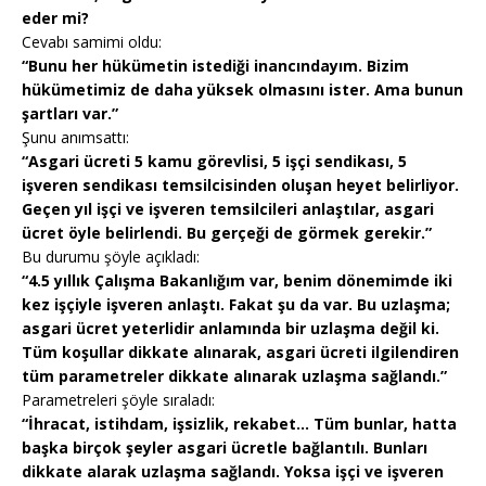
eder mi?
Cevabı samimi oldu:
“Bunu her hükümetin istediği inancındayım. Bizim
hükümetimiz de daha yüksek olmasını ister. Ama bunun
şartları var.”
Şunu anımsattı:
“Asgari ücreti 5 kamu görevlisi, 5 işçi sendikası, 5
işveren sendikası temsilcisinden oluşan heyet belirliyor.
Geçen yıl işçi ve işveren temsilcileri anlaştılar, asgari
ücret öyle belirlendi. Bu gerçeği de görmek gerekir.”
Bu durumu şöyle açıkladı:
“4.5 yıllık Çalışma Bakanlığım var, benim dönemimde iki
kez işçiyle işveren anlaştı. Fakat şu da var. Bu uzlaşma;
asgari ücret yeterlidir anlamında bir uzlaşma değil ki.
Tüm koşullar dikkate alınarak, asgari ücreti ilgilendiren
tüm parametreler dikkate alınarak uzlaşma sağlandı.”
Parametreleri şöyle sıraladı:
“İhracat, istihdam, işsizlik, rekabet… Tüm bunlar, hatta
başka birçok şeyler asgari ücretle bağlantılı. Bunları
dikkate alarak uzlaşma sağlandı. Yoksa işçi ve işveren