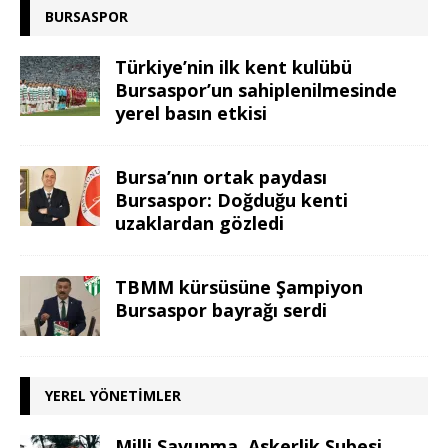
BURSASPOR
Türkiye’nin ilk kent kulübü
Bursaspor’un sahiplenilmesinde
yerel basın etkisi
Bursa’nın ortak paydası
Bursaspor: Doğduğu kenti
uzaklardan gözledi
TBMM kürsüsüne Şampiyon
Bursaspor bayrağı serdi
YEREL YÖNETIMLER
Milli Savunma, Askerlik Şubesi