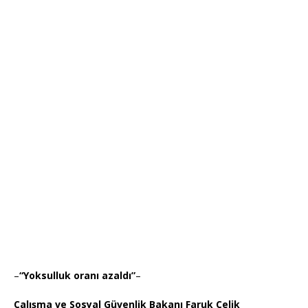
–
“Yoksulluk oranı azaldı”
–
Çalışma ve Sosyal Güvenlik Bakanı Faruk Çelik