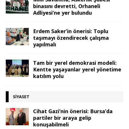
binasını devretti, Orhaneli
Adliyesi’ne yer bulundu
Erdem Saker’in önerisi: Toplu
taşımayı özendirecek çalışma
yapılmalı
Tam bir yerel demokrasi modeli:
Kentte yaşayanlar yerel yönetime
katılım yolu
SIYASET
Cihat Gazi’nin önerisi: Bursa’da
partiler bir araya gelip
konuşabilmeli