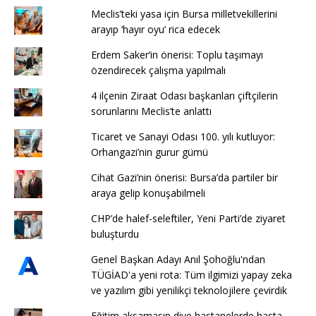
Meclis’teki yasa için Bursa milletvekillerini
arayıp ‘hayır oyu’ rica edecek
Erdem Saker’in önerisi: Toplu taşımayı
özendirecek çalışma yapılmalı
4 ilçenin Ziraat Odası başkanları çiftçilerin
sorunlarını Meclis’te anlattı
Ticaret ve Sanayi Odası 100. yılı kutluyor:
Orhangazi’nin gurur gümü
Cihat Gazi’nin önerisi: Bursa’da partiler bir
araya gelip konuşabilmeli
CHP’de halef-seleftiler, Yeni Parti’de ziyaret
buluşturdu
Genel Başkan Adayı Anıl Şohoğlu'ndan
TÜGİAD'a yeni rota: Tüm ilgimizi yapay zeka
ve yazılım gibi yenilikçi teknolojilere çevirdik
Eğitim aksamasın diye hastanelerde hasta