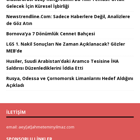
Gelecek İçin Küresel İşbirliği
Newstrendline.Com: Sadece Haberlere Değil, Analizlere
de Göz Atın
Bornova’ya 7 Dönümlük Cennet Bahçesi
LGS 1. Nakil Sonuçları Ne Zaman Açıklanacak? Gözler
MEB’de
Husiler, Suudi Arabistan’daki Aramco Tesisine İHA
Saldırısı Düzenlediklerini İddia Etti
Rusya, Odessa ve Çornomorsk Limanlarını Hedef Aldığını
Açıkladı
İLETIŞIM
email: aey[at]ahmeteminyilmaz.com
SPONSORLU LINKLER