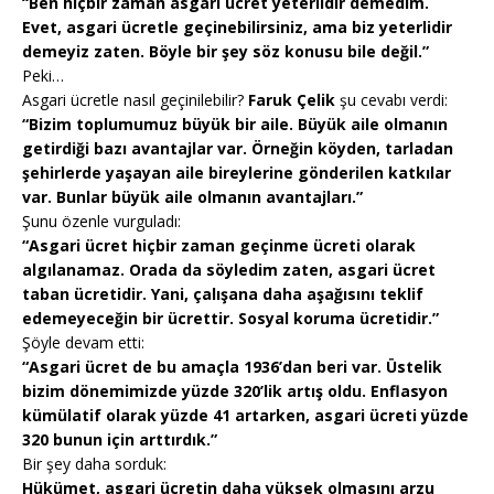
“Ben hiçbir zaman asgari ücret yeterlidir demedim.
Evet, asgari ücretle geçinebilirsiniz, ama biz yeterlidir
demeyiz zaten. Böyle bir şey söz konusu bile değil.”
Peki…
Asgari ücretle nasıl geçinilebilir?
Faruk Çelik
şu cevabı verdi:
“Bizim toplumumuz büyük bir aile. Büyük aile olmanın
getirdiği bazı avantajlar var. Örneğin köyden, tarladan
şehirlerde yaşayan aile bireylerine gönderilen katkılar
var. Bunlar büyük aile olmanın avantajları.”
Şunu özenle vurguladı:
“Asgari ücret hiçbir zaman geçinme ücreti olarak
algılanamaz. Orada da söyledim zaten, asgari ücret
taban ücretidir. Yani, çalışana daha aşağısını teklif
edemeyeceğin bir ücrettir. Sosyal koruma ücretidir.”
Şöyle devam etti:
“Asgari ücret de bu amaçla 1936’dan beri var. Üstelik
bizim dönemimizde yüzde 320’lik artış oldu. Enflasyon
kümülatif olarak yüzde 41 artarken, asgari ücreti yüzde
320 bunun için arttırdık.”
Bir şey daha sorduk:
Hükümet, asgari ücretin daha yüksek olmasını arzu