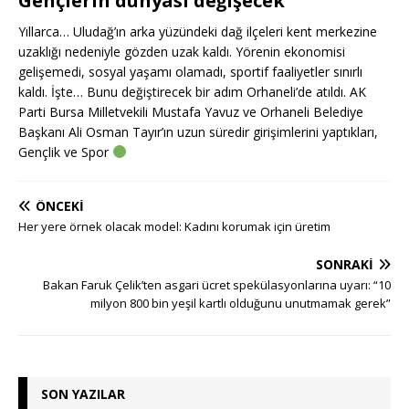
Gençlerin dünyası değişecek
Yıllarca… Uludağ’ın arka yüzündeki dağ ilçeleri kent merkezine
uzaklığı nedeniyle gözden uzak kaldı. Yörenin ekonomisi
gelişemedi, sosyal yaşamı olamadı, sportif faaliyetler sınırlı
kaldı. İşte… Bunu değiştirecek bir adım Orhaneli’de atıldı. AK
Parti Bursa Milletvekili Mustafa Yavuz ve Orhaneli Belediye
Başkanı Ali Osman Tayır’ın uzun süredir girişimlerini yaptıkları,
Gençlik ve Spor
ÖNCEKI
Her yere örnek olacak model: Kadını korumak için üretim
SONRAKI
Bakan Faruk Çelik’ten asgari ücret spekülasyonlarına uyarı: “10
milyon 800 bin yeşil kartlı olduğunu unutmamak gerek”
SON YAZILAR