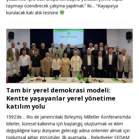
taşımayı özendirecek çalışma yapılmalı.” İki… “Kayapa’ya
kurulacak katı atık tesisine
Tam bir yerel demokrasi modeli:
Kentte yaşayanlar yerel yönetime
katılım yolu
1992’de… Rio de Janeiro’daki Birleşmiş Milletler Konferansı’nda
liderler, küresel kalkınma için başlangıç oluşturmak ve iklim
değişikliğine karşı dünyanın geleceği adına önlemler almak için
toplumsal ağları görüştüler. İlk aşamada… Belediyeler SEDAM