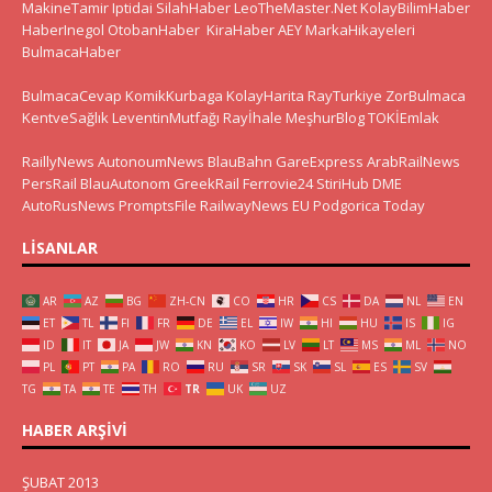
MakineTamir
Iptidai
SilahHaber
LeoTheMaster.Net
KolayBilimHaber
HaberInegol
OtobanHaber
KiraHaber
AEY
MarkaHikayeleri
BulmacaHaber
BulmacaCevap
KomikKurbaga
KolayHarita
RayTurkiye
ZorBulmaca
KentveSağlık
LeventinMutfağı
Rayİhale
MeşhurBlog
TOKİEmlak
RaillyNews
AutonoumNews
BlauBahn
GareExpress
ArabRailNews
PersRail
BlauAutonom
GreekRail
Ferrovie24
StiriHub
DME
AutoRusNews
PromptsFile
RailwayNews EU
Podgorica Today
LISANLAR
AR
AZ
BG
ZH-CN
CO
HR
CS
DA
NL
EN
ET
TL
FI
FR
DE
EL
IW
HI
HU
IS
IG
ID
IT
JA
JW
KN
KO
LV
LT
MS
ML
NO
PL
PT
PA
RO
RU
SR
SK
SL
ES
SV
TG
TA
TE
TH
TR
UK
UZ
HABER ARŞIVI
ŞUBAT 2013