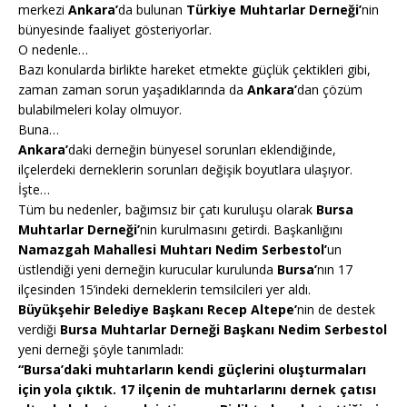
merkezi
Ankara’
da bulunan
Türkiye Muhtarlar Derneği’
nin
bünyesinde faaliyet gösteriyorlar.
O nedenle…
Bazı konularda birlikte hareket etmekte güçlük çektikleri gibi,
zaman zaman sorun yaşadıklarında da
Ankara’
dan çözüm
bulabilmeleri kolay olmuyor.
Buna…
Ankara’
daki derneğin bünyesel sorunları eklendiğinde,
ilçelerdeki derneklerin sorunları değişik boyutlara ulaşıyor.
İşte…
Tüm bu nedenler, bağımsız bir çatı kuruluşu olarak
Bursa
Muhtarlar Derneği’
nin kurulmasını getirdi. Başkanlığını
Namazgah Mahallesi Muhtarı Nedim Serbestol’
un
üstlendiği yeni derneğin kurucular kurulunda
Bursa’
nın 17
ilçesinden 15’indeki derneklerin temsilcileri yer aldı.
Büyükşehir Belediye Başkanı Recep Altepe’
nin de destek
verdiği
Bursa Muhtarlar Derneği Başkanı Nedim Serbestol
yeni derneği şöyle tanımladı:
“Bursa’daki muhtarların kendi güçlerini oluşturmaları
için yola çıktık. 17 ilçenin de muhtarlarını dernek çatısı