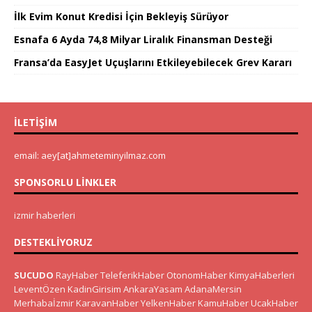
İlk Evim Konut Kredisi İçin Bekleyiş Sürüyor
Esnafa 6 Ayda 74,8 Milyar Liralık Finansman Desteği
Fransa’da EasyJet Uçuşlarını Etkileyebilecek Grev Kararı
İLETIŞIM
email: aey[at]ahmeteminyilmaz.com
SPONSORLU LINKLER
izmir haberleri
DESTEKLIYORUZ
SUCUDO
RayHaber
TeleferikHaber
OtonomHaber
KimyaHaberleri
LeventÖzen
KadinGirisim
AnkaraYasam
AdanaMersin
Merhabaİzmir
KaravanHaber
YelkenHaber
KamuHaber
UcakHaber