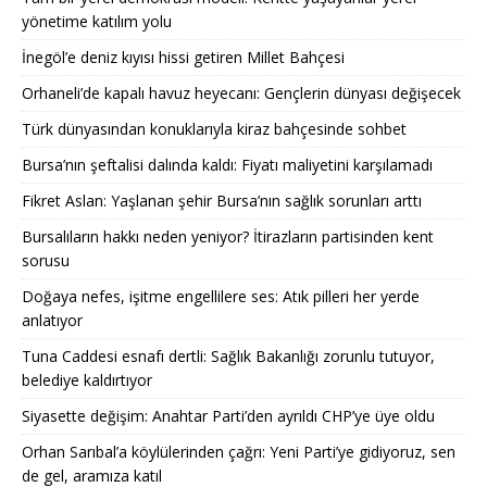
yönetime katılım yolu
İnegöl’e deniz kıyısı hissi getiren Millet Bahçesi
Orhaneli’de kapalı havuz heyecanı: Gençlerin dünyası değişecek
Türk dünyasından konuklarıyla kiraz bahçesinde sohbet
Bursa’nın şeftalisi dalında kaldı: Fiyatı maliyetini karşılamadı
Fikret Aslan: Yaşlanan şehir Bursa’nın sağlık sorunları arttı
Bursalıların hakkı neden yeniyor? İtirazların partisinden kent
sorusu
Doğaya nefes, işitme engellilere ses: Atık pilleri her yerde
anlatıyor
Tuna Caddesi esnafı dertli: Sağlık Bakanlığı zorunlu tutuyor,
belediye kaldırtıyor
Siyasette değişim: Anahtar Parti’den ayrıldı CHP’ye üye oldu
Orhan Sarıbal’a köylülerinden çağrı: Yeni Parti’ye gidiyoruz, sen
de gel, aramıza katıl