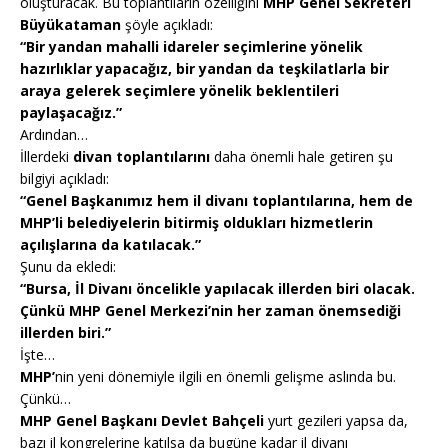
oluşturacak. Bu toplantıların özelliğini
MHP Genel Sekreteri
Büyükataman
şöyle açıkladı:
“Bir yandan mahalli idareler seçimlerine yönelik
hazırlıklar yapacağız, bir yandan da teşkilatlarla bir
araya gelerek seçimlere yönelik beklentileri
paylaşacağız.”
Ardından…
İllerdeki
divan toplantılarını
daha önemli hale getiren şu
bilgiyi açıkladı:
“Genel Başkanımız hem il divanı toplantılarına, hem de
MHP’li belediyelerin bitirmiş oldukları hizmetlerin
açılışlarına da katılacak.”
Şunu da ekledi:
“Bursa, İl Divanı öncelikle yapılacak illerden biri olacak.
Çünkü MHP Genel Merkezi’nin her zaman önemsediği
illerden biri.”
İşte…
MHP’
nin yeni dönemiyle ilgili en önemli gelişme aslında bu.
Çünkü…
MHP Genel Başkanı Devlet Bahçeli
yurt gezileri yapsa da,
bazı il kongrelerine katılsa da bugüne kadar il divanı