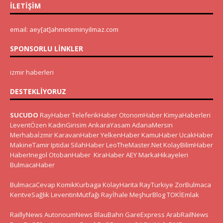
İLETIŞIM
email: aey[at]ahmeteminyilmaz.com
SPONSORLU LINKLER
izmir haberleri
DESTEKLIYORUZ
SUCUDO
RayHaber
TeleferikHaber
OtonomHaber
KimyaHaberleri
LeventÖzen
KadinGirisim
AnkaraYasam
AdanaMersin
Merhabaİzmir
KaravanHaber
YelkenHaber
KamuHaber
UcakHaber
MakineTamir
Iptidai
SilahHaber
LeoTheMaster.Net
KolayBilimHaber
HaberInegol
OtobanHaber
KiraHaber
AEY
MarkaHikayeleri
BulmacaHaber
BulmacaCevap
KomikKurbaga
KolayHarita
RayTurkiye
ZorBulmaca
KentveSağlık
LeventinMutfağı
Rayİhale
MeşhurBlog
TOKİEmlak
RaillyNews
AutonoumNews
BlauBahn
GareExpress
ArabRailNews