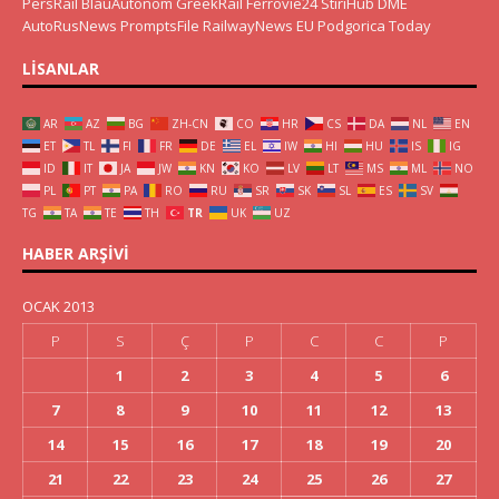
PersRail
BlauAutonom
GreekRail
Ferrovie24
StiriHub
DME
AutoRusNews
PromptsFile
RailwayNews EU
Podgorica Today
LISANLAR
AR
AZ
BG
ZH-CN
CO
HR
CS
DA
NL
EN
ET
TL
FI
FR
DE
EL
IW
HI
HU
IS
IG
ID
IT
JA
JW
KN
KO
LV
LT
MS
ML
NO
PL
PT
PA
RO
RU
SR
SK
SL
ES
SV
TG
TA
TE
TH
TR
UK
UZ
HABER ARŞIVI
OCAK 2013
P
S
Ç
P
C
C
P
1
2
3
4
5
6
7
8
9
10
11
12
13
14
15
16
17
18
19
20
21
22
23
24
25
26
27