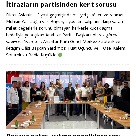
İtirazların partisinden kent sorusu
Fikret Aslan’ın… Siyasi geçmişinde milliyetçi köken ve rahmetli
Muhsin Yazıcıoğlu var. Bugün, siyasetin kalıplarını kırıp vatan-
millet-değerlerle sorunu olmayan herkesle kucaklaşma
hedefiyle yola çıkan Anahtar Parti İl Başkanı olarak görev
yapıyor. Ziyarete… Anahtar Parti Genel Merkez Stratejik ve
İletişim Ofisi Başkan Yardımcısı Fuat Üçüncü ve İl Özel Kalem
Sorumlusu Bedia Küçük’le
Doğaya nefes, işitme engellilere ses: