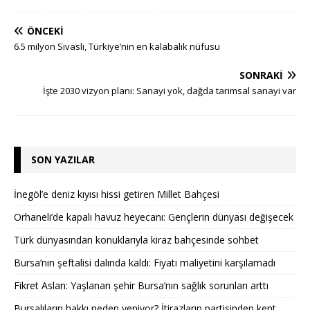
ÖNCEKI
6.5 milyon Sivaslı, Türkiye’nin en kalabalık nüfusu
SONRAKI
İşte 2030 vizyon planı: Sanayi yok, dağda tarımsal sanayi var
SON YAZILAR
İnegöl’e deniz kıyısı hissi getiren Millet Bahçesi
Orhaneli’de kapalı havuz heyecanı: Gençlerin dünyası değişecek
Türk dünyasından konuklarıyla kiraz bahçesinde sohbet
Bursa’nın şeftalisi dalında kaldı: Fiyatı maliyetini karşılamadı
Fikret Aslan: Yaşlanan şehir Bursa’nın sağlık sorunları arttı
Bursalıların hakkı neden yeniyor? İtirazların partisinden kent