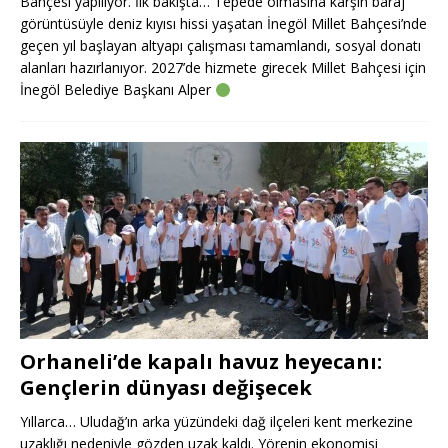
Bahçesi yapılıyor. İlk bakışta… Tepede olmasına karşın baraj
görüntüsüyle deniz kıyısı hissi yaşatan İnegöl Millet Bahçesi’nde
geçen yıl başlayan altyapı çalışması tamamlandı, sosyal donatı
alanları hazırlanıyor. 2027’de hizmete girecek Millet Bahçesi için
İnegöl Belediye Başkanı Alper
Orhaneli’de kapalı havuz heyecanı:
Gençlerin dünyası değişecek
Yıllarca… Uludağ’ın arka yüzündeki dağ ilçeleri kent merkezine
uzaklığı nedeniyle gözden uzak kaldı. Yörenin ekonomisi