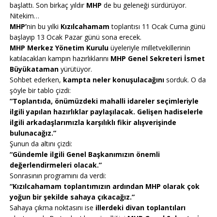
başlattı. Son birkaç yıldır
MHP
de bu geleneği sürdürüyor.
Nitekim…
MHP’
nin bu yılki
Kızılcahamam
toplantısı 11 Ocak Cuma günü
başlayıp 13 Ocak Pazar günü sona erecek.
MHP Merkez Yönetim Kurulu
üyeleriyle milletvekillerinin
katılacakları kampın hazırlıklarını
MHP Genel Sekreteri İsmet
Büyükataman
yürütüyor.
Sohbet ederken,
kampta neler konuşulacağını
sorduk. O da
şöyle bir tablo çizdi:
“Toplantıda, önümüzdeki mahalli idareler seçimleriyle
ilgili yapılan hazırlıklar paylaşılacak. Gelişen hadiselerle
ilgili arkadaşlarımızla karşılıklı fikir alışverişinde
bulunacağız.”
Şunun da altını çizdi:
“Gündemle ilgili Genel Başkanımızın önemli
değerlendirmeleri olacak.”
Sonrasının programını da verdi:
“Kızılcahamam toplantımızın ardından MHP olarak çok
yoğun bir şekilde sahaya çıkacağız.”
Sahaya çıkma noktasını ise
illerdeki divan toplantıları