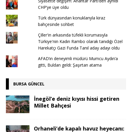
Siyasette değişim: Anahtar Parti’den ayrıldı
CHP’ye üye oldu
Türk dünyasından konuklarıyla kiraz
bahçesinde sohbet
Çiller'in arkasında tüfekli korumasıyla
Türkiye'nin Kadın Rambo olarak tanıdığı Özel
Harekatçı Gazi Funda Tanıl aday adayı oldu
AFAD’ın deneyimli müdürü Mumcu Aydın’a
gitti, Buldan geldi: Şaşırtan atama
BURSA GÜNCEL
İnegöl’e deniz kıyısı hissi getiren
Millet Bahçesi
Orhaneli’de kapalı havuz heyecanı: