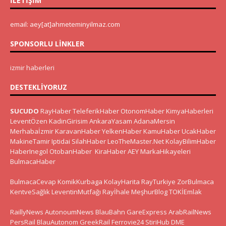
İLETIŞIM
email: aey[at]ahmeteminyilmaz.com
SPONSORLU LINKLER
izmir haberleri
DESTEKLIYORUZ
SUCUDO
RayHaber
TeleferikHaber
OtonomHaber
KimyaHaberleri
LeventÖzen
KadinGirisim
AnkaraYasam
AdanaMersin
Merhabaİzmir
KaravanHaber
YelkenHaber
KamuHaber
UcakHaber
MakineTamir
Iptidai
SilahHaber
LeoTheMaster.Net
KolayBilimHaber
HaberInegol
OtobanHaber
KiraHaber
AEY
MarkaHikayeleri
BulmacaHaber
BulmacaCevap
KomikKurbaga
KolayHarita
RayTurkiye
ZorBulmaca
KentveSağlık
LeventinMutfağı
Rayİhale
MeşhurBlog
TOKİEmlak
RaillyNews
AutonoumNews
BlauBahn
GareExpress
ArabRailNews
PersRail
BlauAutonom
GreekRail
Ferrovie24
StiriHub
DME