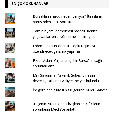
EN ÇOK OKUNANLAR
Bursalıların hakkı neden yeniyor? İtirazların
partisinden kent sorusu
Tam bir yerel demokrasi modeli: Kentte
yaşayanlar yerel yönetime katılım yolu
Erdem Saker’in önerisi: Toplu taşımayı
özendirecek çalışma yapılmalı
Fikret Aslan: Yaşlanan şehir Bursa’nın sağlık
sorunları arttı
Milli Savunma, Askerlik Şubesi binasını
devretti, Orhaneli Adliyesi’ne yer bulundu
İnegöl’e deniz kıyısı hissi getiren Millet Bahçesi
4 ilçenin Ziraat Odası başkanları çiftçilerin
sorunlarını Meclis’te anlattı