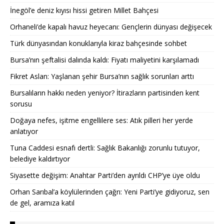
İnegöl’e deniz kıyısı hissi getiren Millet Bahçesi
Orhaneli’de kapalı havuz heyecanı: Gençlerin dünyası değişecek
Türk dünyasından konuklarıyla kiraz bahçesinde sohbet
Bursa’nın şeftalisi dalında kaldı: Fiyatı maliyetini karşılamadı
Fikret Aslan: Yaşlanan şehir Bursa’nın sağlık sorunları arttı
Bursalıların hakkı neden yeniyor? İtirazların partisinden kent
sorusu
Doğaya nefes, işitme engellilere ses: Atık pilleri her yerde
anlatıyor
Tuna Caddesi esnafı dertli: Sağlık Bakanlığı zorunlu tutuyor,
belediye kaldırtıyor
Siyasette değişim: Anahtar Parti’den ayrıldı CHP’ye üye oldu
Orhan Sarıbal’a köylülerinden çağrı: Yeni Parti’ye gidiyoruz, sen
de gel, aramıza katıl