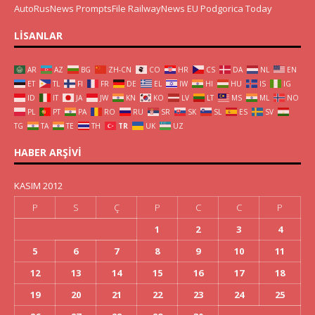
AutoRusNews
PromptsFile
RailwayNews EU
Podgorica Today
LISANLAR
AR
AZ
BG
ZH-CN
CO
HR
CS
DA
NL
EN
ET
TL
FI
FR
DE
EL
IW
HI
HU
IS
IG
ID
IT
JA
JW
KN
KO
LV
LT
MS
ML
NO
PL
PT
PA
RO
RU
SR
SK
SL
ES
SV
TG
TA
TE
TH
TR
UK
UZ
HABER ARŞIVI
KASIM 2012
P
S
Ç
P
C
C
P
1
2
3
4
5
6
7
8
9
10
11
12
13
14
15
16
17
18
19
20
21
22
23
24
25