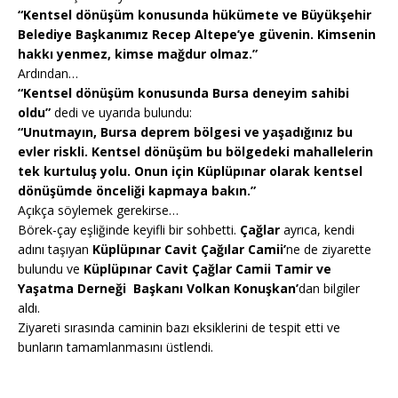
“Kentsel dönüşüm konusunda hükümete ve Büyükşehir
Belediye Başkanımız Recep Altepe’ye güvenin. Kimsenin
hakkı yenmez, kimse mağdur olmaz.”
Ardından…
“Kentsel dönüşüm konusunda Bursa deneyim sahibi
oldu”
dedi ve uyarıda bulundu:
“Unutmayın, Bursa deprem bölgesi ve yaşadığınız bu
evler riskli. Kentsel dönüşüm bu bölgedeki mahallelerin
tek kurtuluş yolu. Onun için Küplüpınar olarak kentsel
dönüşümde önceliği kapmaya bakın.”
Açıkça söylemek gerekirse…
Börek-çay
eşliğinde keyifli bir sohbetti.
Çağlar
ayrıca, kendi
adını taşıyan
Küplüpınar Cavit Çağılar Camii’
ne de ziyarette
bulundu ve
Küplüpınar Cavit Çağlar Camii Tamir ve
Yaşatma Derneği Başkanı Volkan Konuşkan’
dan bilgiler
aldı.
Ziyareti sırasında caminin bazı eksiklerini de tespit etti ve
bunların tamamlanmasını üstlendi.