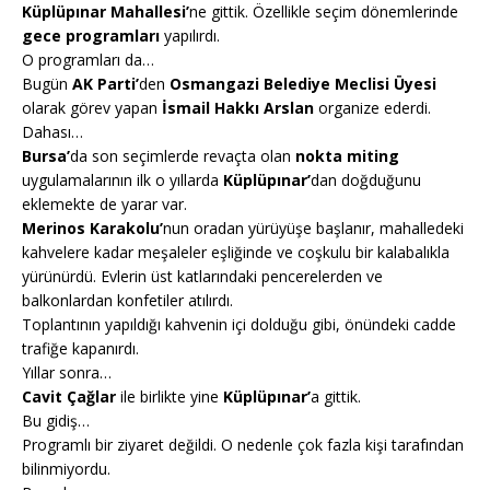
Küplüpınar Mahallesi’
ne gittik. Özellikle seçim dönemlerinde
gece programları
yapılırdı.
O programları da…
Bugün
AK Parti’
den
Osmangazi Belediye Meclisi Üyesi
olarak görev yapan
İsmail Hakkı Arslan
organize ederdi.
Dahası…
Bursa’
da son seçimlerde revaçta olan
nokta miting
uygulamalarının ilk o yıllarda
Küplüpınar’
dan doğduğunu
eklemekte de yarar var.
Merinos Karakolu’
nun oradan yürüyüşe başlanır, mahalledeki
kahvelere kadar meşaleler eşliğinde ve coşkulu bir kalabalıkla
yürünürdü. Evlerin üst katlarındaki pencerelerden ve
balkonlardan konfetiler atılırdı.
Toplantının yapıldığı kahvenin içi dolduğu gibi, önündeki cadde
trafiğe kapanırdı.
Yıllar sonra…
Cavit Çağlar
ile birlikte yine
Küplüpınar’
a gittik.
Bu gidiş…
Programlı bir ziyaret değildi. O nedenle çok fazla kişi tarafından
bilinmiyordu.