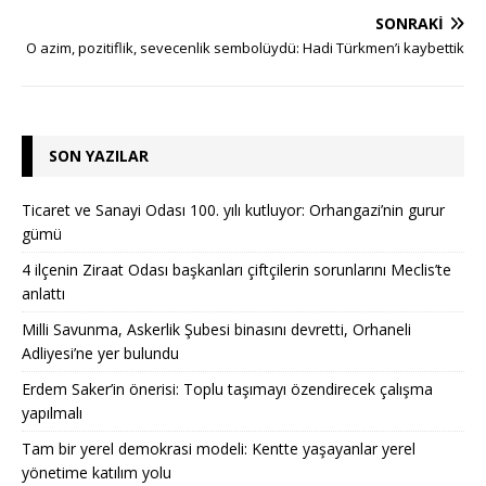
SONRAKI
O azim, pozitiflik, sevecenlik sembolüydü: Hadi Türkmen’i kaybettik
SON YAZILAR
Ticaret ve Sanayi Odası 100. yılı kutluyor: Orhangazi’nin gurur
gümü
4 ilçenin Ziraat Odası başkanları çiftçilerin sorunlarını Meclis’te
anlattı
Milli Savunma, Askerlik Şubesi binasını devretti, Orhaneli
Adliyesi’ne yer bulundu
Erdem Saker’in önerisi: Toplu taşımayı özendirecek çalışma
yapılmalı
Tam bir yerel demokrasi modeli: Kentte yaşayanlar yerel
yönetime katılım yolu