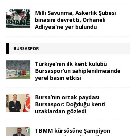
Milli Savunma, Askerlik Şubesi
binasını devretti, Orhaneli
Adliyesi’ne yer bulundu
BURSASPOR
Türkiye’nin ilk kent kulübü
Bursaspor’un sahiplenilmesinde
yerel basın etkisi
Bursa’nın ortak paydası
Bursaspor: Doğduğu kenti
uzaklardan gözledi
TBMM kürsüsüne Şampiyon