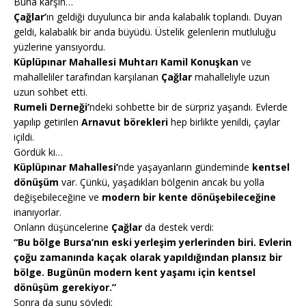
Buna karşın…
Çağlar’
ın geldiği duyulunca bir anda kalabalık toplandı. Duyan
geldi, kalabalık bir anda büyüdü. Üstelik gelenlerin mutluluğu
yüzlerine yansıyordu.
Küplüpınar Mahallesi Muhtarı Kamil Konuşkan
ve
mahalleliler
tarafından karşılanan
Çağlar
mahalleliyle uzun
uzun sohbet etti.
Rumeli Derneği’
ndeki sohbette bir de sürpriz yaşandı. Evlerde
yapılıp getirilen
Arnavut börekleri
hep birlikte yenildi, çaylar
içildi.
Gördük ki…
Küplüpınar Mahallesi’
nde yaşayanların gündeminde
kentsel
dönüşüm
var. Çünkü, yaşadıkları bölgenin ancak bu yolla
değişebileceğine ve
modern bir kente dönüşebileceğine
inanıyorlar.
Onların düşüncelerine
Çağlar
da destek verdi:
“Bu bölge Bursa’nın eski yerleşim yerlerinden biri. Evlerin
çoğu zamanında kaçak olarak yapıldığından plansız bir
bölge. Bugünün modern kent yaşamı için kentsel
dönüşüm gerekiyor.”
Sonra da şunu söyledi: