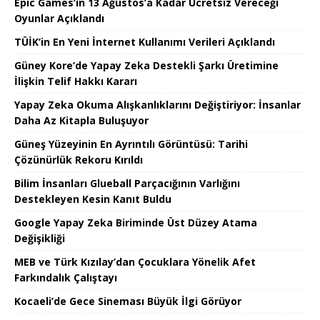
Epic Games’in 13 Ağustos’a Kadar Ücretsiz Vereceği
Oyunlar Açıklandı
TÜİK’in En Yeni İnternet Kullanımı Verileri Açıklandı
Güney Kore’de Yapay Zeka Destekli Şarkı Üretimine
İlişkin Telif Hakkı Kararı
Yapay Zeka Okuma Alışkanlıklarını Değiştiriyor: İnsanlar
Daha Az Kitapla Buluşuyor
Güneş Yüzeyinin En Ayrıntılı Görüntüsü: Tarihi
Çözünürlük Rekoru Kırıldı
Bilim İnsanları Glueball Parçacığının Varlığını
Destekleyen Kesin Kanıt Buldu
Google Yapay Zeka Biriminde Üst Düzey Atama
Değişikliği
MEB ve Türk Kızılay’dan Çocuklara Yönelik Afet
Farkındalık Çalıştayı
Kocaeli’de Gece Sineması Büyük İlgi Görüyor