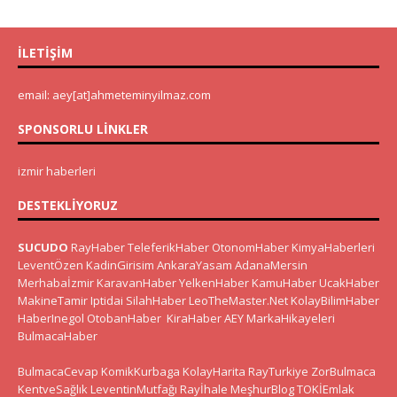
İLETIŞIM
email: aey[at]ahmeteminyilmaz.com
SPONSORLU LINKLER
izmir haberleri
DESTEKLIYORUZ
SUCUDO
RayHaber
TeleferikHaber
OtonomHaber
KimyaHaberleri
LeventÖzen
KadinGirisim
AnkaraYasam
AdanaMersin
Merhabaİzmir
KaravanHaber
YelkenHaber
KamuHaber
UcakHaber
MakineTamir
Iptidai
SilahHaber
LeoTheMaster.Net
KolayBilimHaber
HaberInegol
OtobanHaber
KiraHaber
AEY
MarkaHikayeleri
BulmacaHaber
BulmacaCevap
KomikKurbaga
KolayHarita
RayTurkiye
ZorBulmaca
KentveSağlık
LeventinMutfağı
Rayİhale
MeşhurBlog
TOKİEmlak