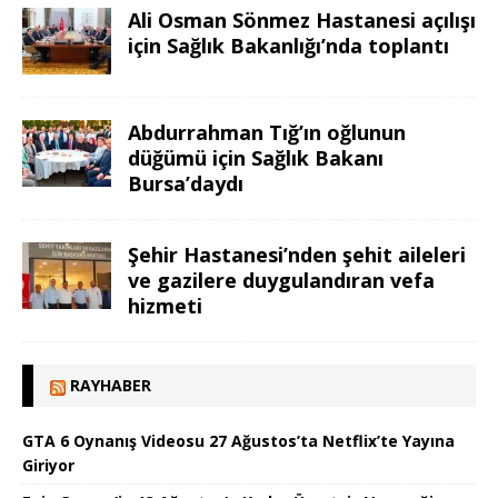
Ali Osman Sönmez Hastanesi açılışı
için Sağlık Bakanlığı’nda toplantı
Abdurrahman Tığ’ın oğlunun
düğümü için Sağlık Bakanı
Bursa’daydı
Şehir Hastanesi’nden şehit aileleri
ve gazilere duygulandıran vefa
hizmeti
RAYHABER
GTA 6 Oynanış Videosu 27 Ağustos’ta Netflix’te Yayına
Giriyor