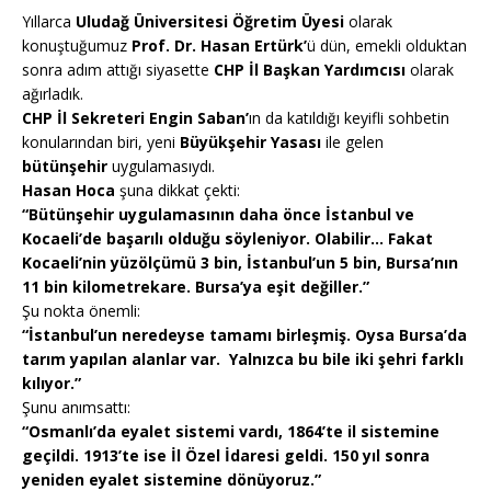
Yıllarca
Uludağ Üniversitesi Öğretim Üyesi
olarak
konuştuğumuz
Prof. Dr. Hasan Ertürk’
ü dün, emekli olduktan
sonra adım attığı siyasette
CHP İl Başkan Yardımcısı
olarak
ağırladık.
CHP İl Sekreteri Engin Saban’
ın da katıldığı keyifli sohbetin
konularından biri, yeni
Büyükşehir Yasası
ile gelen
bütünşehir
uygulamasıydı.
Hasan Hoca
şuna dikkat çekti:
“Bütünşehir uygulamasının daha önce İstanbul ve
Kocaeli’de başarılı olduğu söyleniyor. Olabilir… Fakat
Kocaeli’nin yüzölçümü 3 bin, İstanbul’un 5 bin, Bursa’nın
11 bin kilometrekare. Bursa’ya eşit değiller.”
Şu nokta önemli:
“İstanbul’un neredeyse tamamı birleşmiş. Oysa Bursa’da
tarım yapılan alanlar var. Yalnızca bu bile iki şehri farklı
kılıyor.”
Şunu anımsattı:
“Osmanlı’da eyalet sistemi vardı, 1864’te il sistemine
geçildi. 1913’te ise İl Özel İdaresi geldi. 150 yıl sonra
yeniden eyalet sistemine dönüyoruz.”