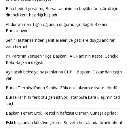
Biba hedefi gösterdi, Bursa tarihinin en büyük dönüşümü için
dirençli kent hazırlığı başladı
Abdurrahman Tığ’ın oğlunun düğümü için Sağlık Bakanı
Bursa’daydı
Şehir Hastanesi’nden şehit aileleri ve gazilere duygulandıran
vefa hizmeti
İYİ Parti’nin Yenişehir İlçe Başkanı, AK Parti’nin Kestel Gençlik
Kolu Başkanı değişti
Ayrılacak belediye başkanlarına CHP İl Başkanı Özkan’dan çağrı
var
Bursa Terminali’nden Sabiha Gökçen’e ulaşım eziyete döndü
Bursalılar hızlı feribotu geri istiyor: İstanbul’a kara ulaşımın tadı
kaçtı
Başkan Ferhat Erol, Kestel’in hafızası Osman Güneş’i ağırladı
Eski başkanları kürsüye çıkardı: Bu vefa her alanda örnek olmalı