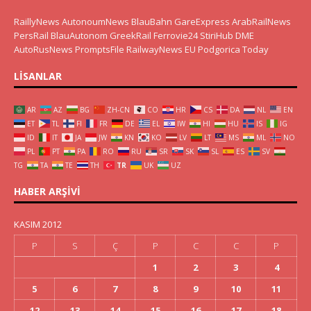
RaillyNews
AutonoumNews
BlauBahn
GareExpress
ArabRailNews
PersRail
BlauAutonom
GreekRail
Ferrovie24
StiriHub
DME
AutoRusNews
PromptsFile
RailwayNews EU
Podgorica Today
LISANLAR
AR
AZ
BG
ZH-CN
CO
HR
CS
DA
NL
EN
ET
TL
FI
FR
DE
EL
IW
HI
HU
IS
IG
ID
IT
JA
JW
KN
KO
LV
LT
MS
ML
NO
PL
PT
PA
RO
RU
SR
SK
SL
ES
SV
TG
TA
TE
TH
TR
UK
UZ
HABER ARŞIVI
KASIM 2012
P
S
Ç
P
C
C
P
1
2
3
4
5
6
7
8
9
10
11
12
13
14
15
16
17
18