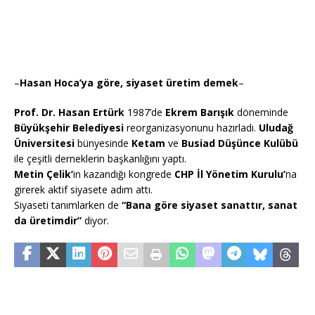
–
Hasan Hoca’ya göre, siyaset üretim demek
–
Prof. Dr. Hasan Ertürk
1987’de
Ekrem Barışık
döneminde
Büyükşehir Belediyesi
reorganizasyonunu hazırladı.
Uludağ
Üniversitesi
bünyesinde
Ketam
ve
Busiad Düşünce Kulübü
ile çeşitli derneklerin başkanlığını yaptı.
Metin Çelik’
in kazandığı kongrede
CHP İl Yönetim Kurulu’
na
girerek aktif siyasete adım attı.
Siyaseti tanımlarken de
“Bana göre siyaset sanattır, sanat
da üretimdir”
diyor.