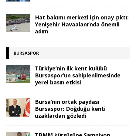
Hat bakımı merkezi için onay çıktı:
Yenişehir Havaalanı’nda önemli
adım
BURSASPOR
Türkiye’nin ilk kent kulübü
Bursaspor’un sahiplenilmesinde
yerel basın etkisi
Bursa’nın ortak paydası
Bursaspor: Doğduğu kenti
uzaklardan gözledi
TBMM kürsüsüne Şampiyon