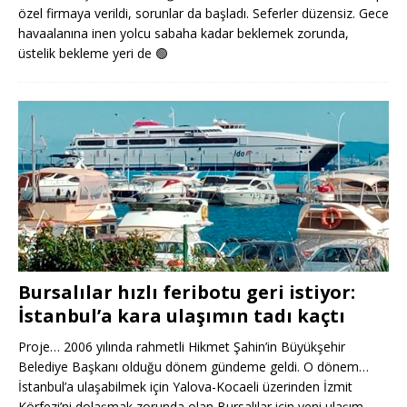
özel firmaya verildi, sorunlar da başladı. Seferler düzensiz. Gece
havaalanına inen yolcu sabaha kadar beklemek zorunda,
üstelik bekleme yeri de
🟢
Bursalılar hızlı feribotu geri istiyor:
İstanbul’a kara ulaşımın tadı kaçtı
Proje… 2006 yılında rahmetli Hikmet Şahin’in Büyükşehir
Belediye Başkanı olduğu dönem gündeme geldi. O dönem…
İstanbul’a ulaşabilmek için Yalova-Kocaeli üzerinden İzmit
Körfezi’ni dolaşmak zorunda olan Bursalılar için yeni ulaşım