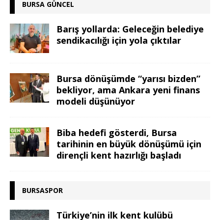
BURSA GÜNCEL
Barış yollarda: Geleceğin belediye
sendikacılığı için yola çıktılar
Bursa dönüşümde “yarısı bizden”
bekliyor, ama Ankara yeni finans
modeli düşünüyor
Biba hedefi gösterdi, Bursa
tarihinin en büyük dönüşümü için
dirençli kent hazırlığı başladı
BURSASPOR
Türkiye’nin ilk kent kulübü