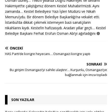
Osman Güneş… 1980’li yıllarda Doğru Hakimiyet ve devamı
Hakimiyet’te çalıştığımız dönem Kestel Muhabiri’mizdi. Aynı
zamanda… Kestel Belediyesi Yazı İşleri Müdürü ve Nikah
Memuru’ydu. Bir dönem Belediye Başkanlığı’na vekalet etti.
İstanbul’da dikkat çekmek istemeyen bazı sanatçıların
nikahlarını kıydı. Kestel’in hafızasıydı. Aradan yıllar geçti… Kestel
Belediye Başkanı Ferhat Erol’un Osman Abi’yi ağırladığını
🟢
ÖNCEKI
HAS Parti’de kongre heyecanı… Osmangazi kongre yaptı
SONRAKI
Bu girişim Osmangazi’yi sahile ulaştırır… Kurşunlu, Osmangazi’ye
bağlanmak için imza topladı
SON YAZILAR