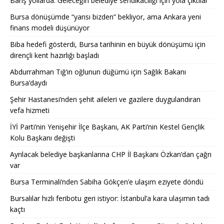
Barış yollarda: Geleceğin belediye sendikacılığı için yola çıktılar
Bursa dönüşümde “yarısı bizden” bekliyor, ama Ankara yeni
finans modeli düşünüyor
Biba hedefi gösterdi, Bursa tarihinin en büyük dönüşümü için
dirençli kent hazırlığı başladı
Abdurrahman Tığ’ın oğlunun düğümü için Sağlık Bakanı
Bursa’daydı
Şehir Hastanesi’nden şehit aileleri ve gazilere duygulandıran
vefa hizmeti
İYİ Parti’nin Yenişehir İlçe Başkanı, AK Parti’nin Kestel Gençlik
Kolu Başkanı değişti
Ayrılacak belediye başkanlarına CHP İl Başkanı Özkan’dan çağrı
var
Bursa Terminali’nden Sabiha Gökçen’e ulaşım eziyete döndü
Bursalılar hızlı feribotu geri istiyor: İstanbul’a kara ulaşımın tadı
kaçtı