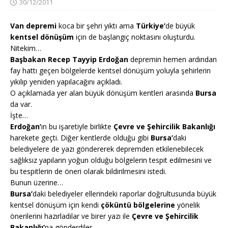
30/12/2011
Van depremi
koca bir şehri yıktı ama
Türkiye’
de büyük
kentsel dönüşüm
için de başlangıç noktasını oluşturdu.
Nitekim…
Başbakan Recep Tayyip Erdoğan
depremin hemen ardından
fay hattı geçen bölgelerde kentsel dönüşüm yoluyla şehirlerin
yıkılıp yeniden yapılacağını açıkladı.
O açıklamada yer alan büyük dönüşüm kentleri arasında
Bursa
da var.
İşte…
Erdoğan’
ın bu işaretiyle birlikte
Çevre ve Şehircilik Bakanlığı
harekete geçti. Diğer kentlerde olduğu gibi
Bursa’
daki
belediyelere de yazı göndererek depremden etkilenebilecek
sağlıksız yapıların yoğun olduğu bölgelerin tespit edilmesini ve
bu tespitlerin de öneri olarak bildirilmesini istedi.
Bunun üzerine…
Bursa’
daki belediyeler ellerindeki raporlar doğrultusunda büyük
kentsel dönüşüm için kendi
çöküntü bölgelerine
yönelik
önerilerini hazırladılar ve birer yazı ile
Çevre ve Şehircilik
Bakanlığı’
na gönderdiler.