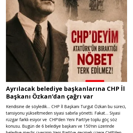
Ayrılacak belediye başkanlarına CHP İl
Başkanı Özkan’dan çağrı var
Kendisine de söyledik… CHP İl Başkanı Turgut Özkan bu süreci,
tansiyonu yükseltmeden siyasi sabırla yönetti. Fakat… Siyasi
rüzgar farklı esiyor ve CHP’den Yeni Parti’ye toplu göç söz
konusu. Bugün de 6 belediye başkanı ve 150’nin üzerinde
belediye meclis üyesinin Yeni Parti’ye geçmek üzere CHP’den