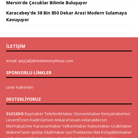
Mersin’de Çocuklar Bilimle Buluşuyor
Karacabey’de 38 Bin 850 Dekar Arazi Modern Sulamaya
Kavuşuyor
İLETIŞIM
email: aey[at]ahmeteminyilmaz.com
SPONSORLU LINKLER
izmir haberleri
DESTEKLIYORUZ
SUCUDO
RayHaber
TeleferikHaber
OtonomHaber
KimyaHaberleri
LeventÖzen
KadinGirisim
AnkaraYasam
AdanaMersin
Merhabaİzmir
KaravanHaber
YelkenHaber
KamuHaber
UcakHaber
MakineTamir
Iptidai
SilahHaber
LeoTheMaster.Net
KolayBilimHaber