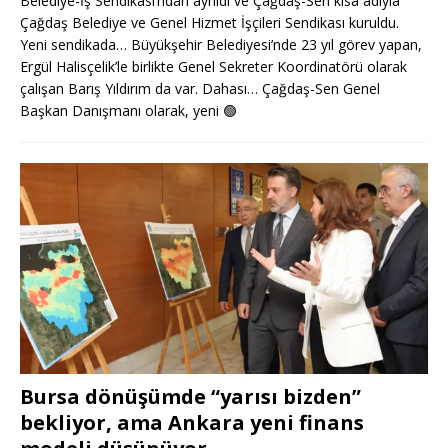
Belediye-İş Sendikası’ndan ayrıldı ve Çağdaş-Sen kısa adıyla
Çağdaş Belediye ve Genel Hizmet İşçileri Sendikası kuruldu.
Yeni sendikada… Büyükşehir Belediyesi’nde 23 yıl görev yapan,
Ergül Halisçelik’le birlikte Genel Sekreter Koordinatörü olarak
çalışan Barış Yıldırım da var. Dahası… Çağdaş-Sen Genel
Başkan Danışmanı olarak, yeni
🟢
Bursa dönüşümde “yarısı bizden”
bekliyor, ama Ankara yeni finans