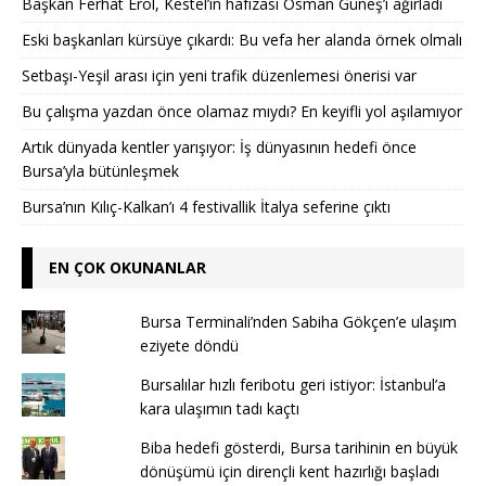
Başkan Ferhat Erol, Kestel’in hafızası Osman Güneş’i ağırladı
Eski başkanları kürsüye çıkardı: Bu vefa her alanda örnek olmalı
Setbaşı-Yeşil arası için yeni trafik düzenlemesi önerisi var
Bu çalışma yazdan önce olamaz mıydı? En keyifli yol aşılamıyor
Artık dünyada kentler yarışıyor: İş dünyasının hedefi önce
Bursa’yla bütünleşmek
Bursa’nın Kılıç-Kalkan’ı 4 festivallik İtalya seferine çıktı
EN ÇOK OKUNANLAR
Bursa Terminali’nden Sabiha Gökçen’e ulaşım
eziyete döndü
Bursalılar hızlı feribotu geri istiyor: İstanbul’a
kara ulaşımın tadı kaçtı
Biba hedefi gösterdi, Bursa tarihinin en büyük
dönüşümü için dirençli kent hazırlığı başladı