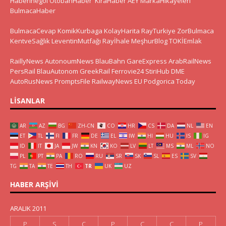
HaberInegol
OtobanHaber
KiraHaber
AEY
MarkaHikayeleri
BulmacaHaber
BulmacaCevap
KomikKurbaga
KolayHarita
RayTurkiye
ZorBulmaca
KentveSağlık
LeventinMutfağı
Rayİhale
MeşhurBlog
TOKİEmlak
RaillyNews
AutonoumNews
BlauBahn
GareExpress
ArabRailNews
PersRail
BlauAutonom
GreekRail
Ferrovie24
StiriHub
DME
AutoRusNews
PromptsFile
RailwayNews EU
Podgorica Today
LISANLAR
AR
AZ
BG
ZH-CN
CO
HR
CS
DA
NL
EN
ET
TL
FI
FR
DE
EL
IW
HI
HU
IS
IG
ID
IT
JA
JW
KN
KO
LV
LT
MS
ML
NO
PL
PT
PA
RO
RU
SR
SK
SL
ES
SV
TG
TA
TE
TH
TR
UK
UZ
HABER ARŞIVI
ARALIK 2011
P
S
Ç
P
C
C
P