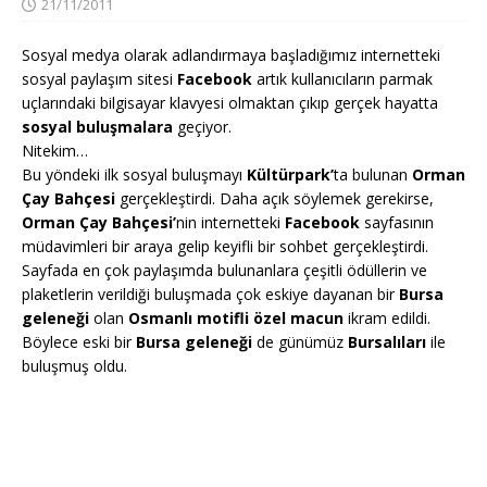
21/11/2011
Sosyal medya olarak adlandırmaya başladığımız internetteki
sosyal paylaşım sitesi
Facebook
artık kullanıcıların parmak
uçlarındaki bilgisayar klavyesi olmaktan çıkıp gerçek hayatta
sosyal buluşmalara
geçiyor.
Nitekim…
Bu yöndeki ilk sosyal buluşmayı
Kültürpark’
ta bulunan
Orman
Çay Bahçesi
gerçekleştirdi. Daha açık söylemek gerekirse,
Orman Çay Bahçesi’
nin internetteki
Facebook
sayfasının
müdavimleri bir araya gelip keyifli bir sohbet gerçekleştirdi.
Sayfada en çok paylaşımda bulunanlara çeşitli ödüllerin ve
plaketlerin verildiği buluşmada çok eskiye dayanan bir
Bursa
geleneği
olan
Osmanlı motifli özel macun
ikram edildi.
Böylece eski bir
Bursa geleneği
de günümüz
Bursalıları
ile
buluşmuş oldu.