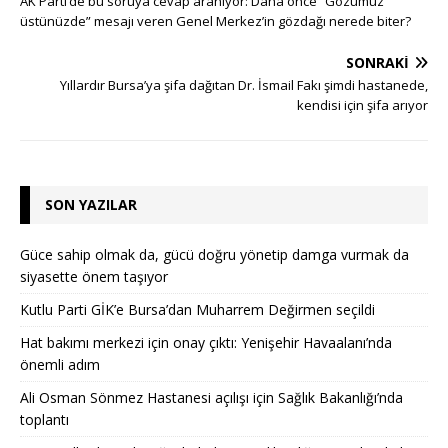
AK Parti’de bu soruya cevap aranıyor: Daha önce “Gözümüz
üstünüzde” mesajı veren Genel Merkez’in gözdağı nerede biter?
SONRAKI
Yıllardır Bursa’ya şifa dağıtan Dr. İsmail Fakı şimdi hastanede,
kendisi için şifa arıyor
SON YAZILAR
Güce sahip olmak da, gücü doğru yönetip damga vurmak da
siyasette önem taşıyor
Kutlu Parti GİK’e Bursa’dan Muharrem Değirmen seçildi
Hat bakımı merkezi için onay çıktı: Yenişehir Havaalanı’nda
önemli adım
Ali Osman Sönmez Hastanesi açılışı için Sağlık Bakanlığı’nda
toplantı