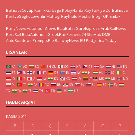
BulmacaCevap
KomikKurbaga
KolayHarita
RayTurkiye
ZorBulmaca
KentveSağlık
LeventinMutfağı
Rayİhale
MeşhurBlog
TOKİEmlak
RaillyNews
AutonoumNews
BlauBahn
GareExpress
ArabRailNews
PersRail
BlauAutonom
GreekRail
Ferrovie24
StiriHub
DME
AutoRusNews
PromptsFile
RailwayNews EU
Podgorica Today
LISANLAR
AR
AZ
BG
ZH-CN
CO
HR
CS
DA
NL
EN
ET
TL
FI
FR
DE
EL
IW
HI
HU
IS
IG
ID
IT
JA
JW
KN
KO
LV
LT
MS
ML
NO
PL
PT
PA
RO
RU
SR
SK
SL
ES
SV
TG
TA
TE
TH
TR
UK
UZ
HABER ARŞIVI
KASIM 2011
P
S
Ç
P
C
C
P
1
2
3
4
5
6