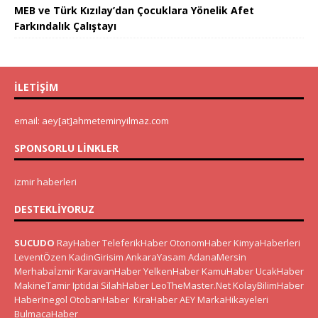
MEB ve Türk Kızılay’dan Çocuklara Yönelik Afet
Farkındalık Çalıştayı
İLETIŞIM
email: aey[at]ahmeteminyilmaz.com
SPONSORLU LINKLER
izmir haberleri
DESTEKLIYORUZ
SUCUDO
RayHaber
TeleferikHaber
OtonomHaber
KimyaHaberleri
LeventÖzen
KadinGirisim
AnkaraYasam
AdanaMersin
Merhabaİzmir
KaravanHaber
YelkenHaber
KamuHaber
UcakHaber
MakineTamir
Iptidai
SilahHaber
LeoTheMaster.Net
KolayBilimHaber
HaberInegol
OtobanHaber
KiraHaber
AEY
MarkaHikayeleri
BulmacaHaber