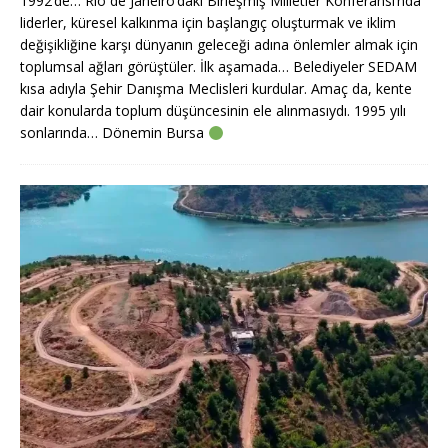
1992’de… Rio de Janeiro’daki Birleşmiş Milletler Konferansı’nda
liderler, küresel kalkınma için başlangıç oluşturmak ve iklim
değişikliğine karşı dünyanın geleceği adına önlemler almak için
toplumsal ağları görüştüler. İlk aşamada… Belediyeler SEDAM
kısa adıyla Şehir Danışma Meclisleri kurdular. Amaç da, kente
dair konularda toplum düşüncesinin ele alınmasıydı. 1995 yılı
sonlarında… Dönemin Bursa