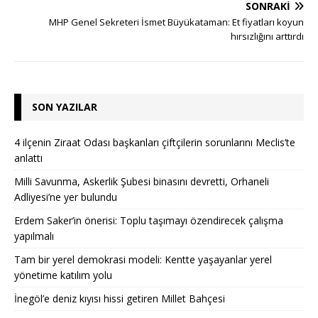
SONRAKI
MHP Genel Sekreteri İsmet Büyükataman: Et fiyatları koyun
hırsızlığını arttırdı
SON YAZILAR
4 ilçenin Ziraat Odası başkanları çiftçilerin sorunlarını Meclis’te
anlattı
Milli Savunma, Askerlik Şubesi binasını devretti, Orhaneli
Adliyesi’ne yer bulundu
Erdem Saker’in önerisi: Toplu taşımayı özendirecek çalışma
yapılmalı
Tam bir yerel demokrasi modeli: Kentte yaşayanlar yerel
yönetime katılım yolu
İnegöl’e deniz kıyısı hissi getiren Millet Bahçesi