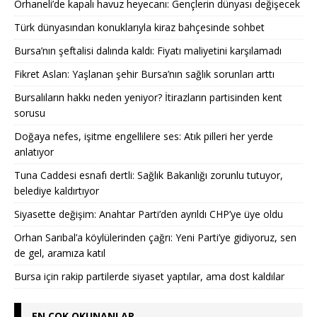
Orhaneli’de kapalı havuz heyecanı: Gençlerin dünyası değişecek
Türk dünyasından konuklarıyla kiraz bahçesinde sohbet
Bursa’nın şeftalisi dalında kaldı: Fiyatı maliyetini karşılamadı
Fikret Aslan: Yaşlanan şehir Bursa’nın sağlık sorunları arttı
Bursalıların hakkı neden yeniyor? İtirazların partisinden kent
sorusu
Doğaya nefes, işitme engellilere ses: Atık pilleri her yerde
anlatıyor
Tuna Caddesi esnafı dertli: Sağlık Bakanlığı zorunlu tutuyor,
belediye kaldırtıyor
Siyasette değişim: Anahtar Parti’den ayrıldı CHP’ye üye oldu
Orhan Sarıbal’a köylülerinden çağrı: Yeni Parti’ye gidiyoruz, sen
de gel, aramıza katıl
Bursa için rakip partilerde siyaset yaptılar, ama dost kaldılar
EN ÇOK OKUNANLAR