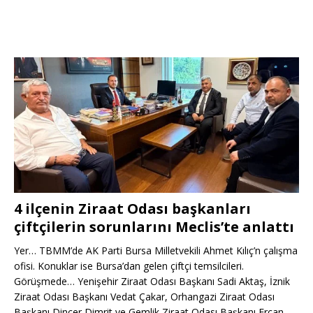
4 ilçenin Ziraat Odası başkanları
çiftçilerin sorunlarını Meclis’te anlattı
Yer… TBMM’de AK Parti Bursa Milletvekili Ahmet Kılıç’n çalışma
ofisi. Konuklar ise Bursa’dan gelen çiftçi temsilcileri.
Görüşmede… Yenişehir Ziraat Odası Başkanı Sadi Aktaş, İznik
Ziraat Odası Başkanı Vedat Çakar, Orhangazi Ziraat Odası
Başkanı Dinçer Dimrit ve Gemlik Ziraat Odası Başkanı Ercan