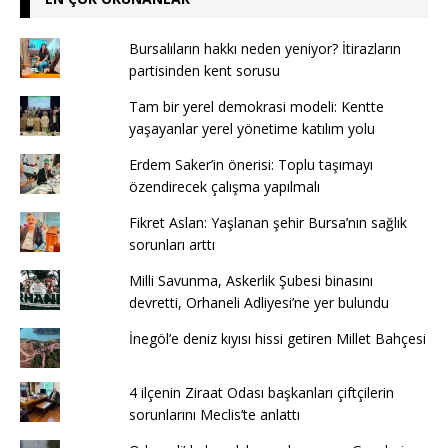
Bursalıların hakkı neden yeniyor? İtirazların
partisinden kent sorusu
Tam bir yerel demokrasi modeli: Kentte
yaşayanlar yerel yönetime katılım yolu
Erdem Saker’in önerisi: Toplu taşımayı
özendirecek çalışma yapılmalı
Fikret Aslan: Yaşlanan şehir Bursa’nın sağlık
sorunları arttı
Milli Savunma, Askerlik Şubesi binasını
devretti, Orhaneli Adliyesi’ne yer bulundu
İnegöl’e deniz kıyısı hissi getiren Millet Bahçesi
4 ilçenin Ziraat Odası başkanları çiftçilerin
sorunlarını Meclis’te anlattı