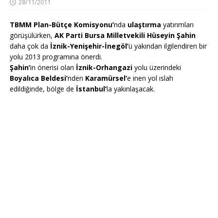
28/11/2011
TBMM Plan-Bütçe Komisyonu’
nda
ulaştırma
yatırımları
görüşülürken,
AK Parti Bursa Milletvekili Hüseyin Şahin
daha çok da
İznik-Yenişehir-İnegöl’
ü yakından ilgilendiren bir
yolu 2013 programına önerdi.
Şahin’
in önerisi olan
İznik-Orhangazi
yolu üzerindeki
Boyalıca Beldesi’
nden
Karamürsel’
e inen yol ıslah
edildiğinde, bölge de
İstanbul’
la yakınlaşacak.