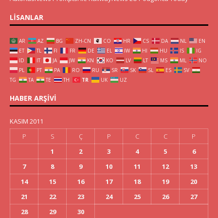
LISANLAR
AR
AZ
BG
ZH-CN
CO
HR
CS
DA
NL
EN
ET
TL
FI
FR
DE
EL
IW
HI
HU
IS
IG
ID
IT
JA
JW
KN
KO
LV
LT
MS
ML
NO
PL
PT
PA
RO
RU
SR
SK
SL
ES
SV
TG
TA
TE
TH
TR
UK
UZ
HABER ARŞIVI
KASIM 2011
P
S
Ç
P
C
C
P
1
2
3
4
5
6
7
8
9
10
11
12
13
14
15
16
17
18
19
20
21
22
23
24
25
26
27
28
29
30