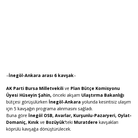
–
İnegöl-Ankara arası 6 kavşak
–
AK Parti Bursa Milletvekili
ve
Plan Bütçe Komisyonu
Üyesi Hüseyin Şahin,
önceki akşam
Ulaştırma Bakanlığı
bütçesi görüşülürken
İnegöl-Ankara
yolunda kesintisiz ulaşım
için 5 kavşağın programa alınmasını sağladı.
Buna göre
İnegöl OSB, Avarlar, Kurşunlu-Pazaryeri, Oylat-
Domaniç, Kınık
ve
Bozüyük’
teki
Muratdere
kavşakları
köprülü kavşağa dönüştürülecek.