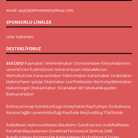
email: aey[at]ahmeteminyilmaz.com
SPONSORLU LINKLER
izmir haberleri
DESTEKLIYORUZ
SUCUDO
RayHaber
TeleferikHaber
OtonomHaber
KimyaHaberleri
LeventÖzen
KadinGirisim
AnkaraYasam
AdanaMersin
Merhabaİzmir
KaravanHaber
YelkenHaber
KamuHaber
UcakHaber
MakineTamir
Iptidai
SilahHaber
LeoTheMaster.Net
KolayBilimHaber
HaberInegol
OtobanHaber
KiraHaber
AEY
MarkaHikayeleri
BulmacaHaber
BulmacaCevap
KomikKurbaga
KolayHarita
RayTurkiye
ZorBulmaca
KentveSağlık
LeventinMutfağı
Rayİhale
MeşhurBlog
TOKİEmlak
RaillyNews
AutonoumNews
BlauBahn
GareExpress
ArabRailNews
PersRail
BlauAutonom
GreekRail
Ferrovie24
StiriHub
DME
AutoRusNews
PromptsFile
RailwayNews EU
Podgorica Today